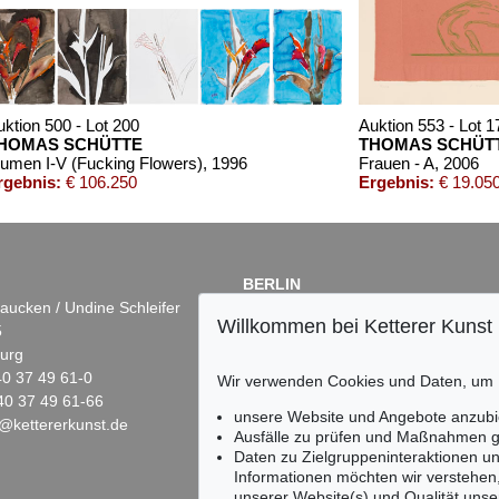
uktion 500 - Lot 200
Auktion 553 - Lot 1
HOMAS SCHÜTTE
THOMAS SCHÜT
lumen I-V (Fucking Flowers)
, 1996
Frauen - A
, 2006
rgebnis:
€ 106.250
Ergebnis:
€ 19.05
BERLIN
aucken / Undine Schleifer
Dr. Simone Wiechers
Willkommen bei Ketterer Kunst
5
Fasanenstr. 70
urg
10719 Berlin
)40 37 49 61-0
Tel.: +49 (0)30 88 67 53-63
Wir verwenden Cookies und Daten, um
40 37 49 61-66
Fax: +49 (0)30 88 67 56-43
unsere Website und Angebote anzubi
@kettererkunst.de
infoberlin@kettererkunst.de
Lot 1171
Auktion 378 - Lot 302
Online Sale
Ausfälle zu prüfen und Maßnahmen g
THOMAS SCHÜTTE
THOMAS SCHÜTTE
Daten zu Zielgruppeninteraktionen u
5
Krug
, 1996
Kartoffeldruck
, 1990
Informationen möchten wir verstehen
920
Ergebnis:
€ 1.250
Ergebnis:
€ 1.125
unserer Website(s) und Qualität unser