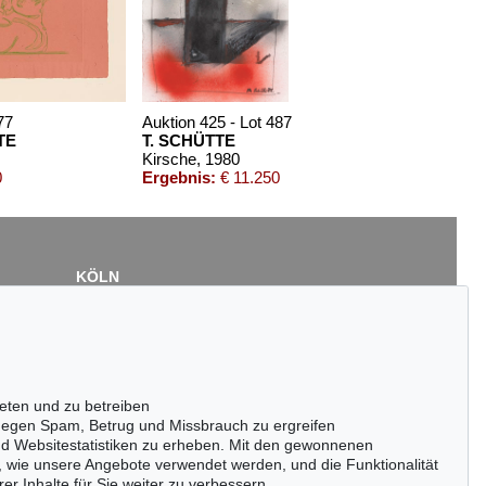
77
Auktion 425 - Lot 487
TE
T. SCHÜTTE
Kirsche
, 1980
0
Ergebnis:
€ 11.250
KÖLN
Cordula Lichtenberg
Gertrudenstraße 24-28
50667 Köln
Tel.: +49 (0)221 510 908-15
infokoeln@kettererkunst.de
eten und zu betreiben
egen Spam, Betrug und Missbrauch zu ergreifen
nd Websitestatistiken zu erheben. Mit den gewonnenen
, wie unsere Angebote verwendet werden, und die Funktionalität
er Inhalte für Sie weiter zu verbessern.