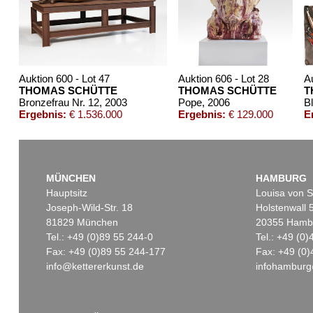
Auktion 600 - Lot 47
Auktion 606 - Lot 28
A
THOMAS SCHÜTTE
THOMAS SCHÜTTE
T
Bronzefrau Nr. 12
, 2003
Pope
, 2006
B
Ergebnis:
€ 1.536.000
Ergebnis:
€ 129.000
E
MÜNCHEN
HAMBURG
Hauptsitz
Louisa von S
Joseph-Wild-Str. 18
Holstenwall 
81829 München
20355 Hamb
Tel.: +49 (0)89 55 244-0
Tel.: +49 (0
Fax: +49 (0)89 55 244-177
Fax: +49 (0)
info@kettererkunst.de
infohamburg
Auktion 503 - Lot 19
Auktion 607 - Lot 81
Auktion 430 - 
T. SCHÜTTE
T. SCHÜTTE
T. SCHÜTTE
Liebe Ute! Alles Gute!
, 2006
Portrait Sophie
, 2005
Volume II
, 200
Ergebnis:
€ 10.000
Ergebnis:
€ 8.040
Ergebnis:
€ 4.