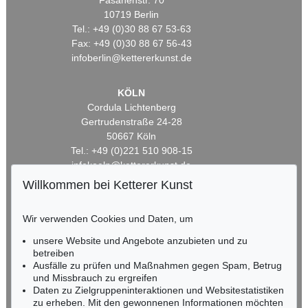
Fasanenstr. 70
10719 Berlin
Tel.: +49 (0)30 88 67 53-63
Fax: +49 (0)30 88 67 56-43
infoberlin@kettererkunst.de
KÖLN
Cordula Lichtenberg
Gertrudenstraße 24-28
50667 Köln
Tel.: +49 (0)221 510 908-15
infokoeln@kettererkunst.de
Willkommen bei Ketterer Kunst
BADEN-WÜRTTEMBERG
HESSEN
Wir verwenden Cookies und Daten, um
RHEINLAND-PFALZ
unsere Website und Angebote anzubieten und zu
Miriam Heß
betreiben
Tel.: +49 (0)62 21 58 80-038
Ausfälle zu prüfen und Maßnahmen gegen Spam, Betrug
Fax: +49 (0)62 21 58 80-595
und Missbrauch zu ergreifen
infoheidelberg@kettererkunst.de
Daten zu Zielgruppeninteraktionen und Websitestatistiken
zu erheben. Mit den gewonnenen Informationen möchten