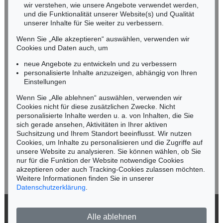
wir verstehen, wie unsere Angebote verwendet werden,
NORDDEUTSCHLAND
und die Funktionalität unserer Website(s) und Qualität
Nico Kassel, M.A.
unserer Inhalte für Sie weiter zu verbessern.
Tel.: +49 (0)89 55244-164
Wenn Sie „Alle akzeptieren“ auswählen, verwenden wir
Mobil: +49 (0)171 8618661
Cookies und Daten auch, um
n.kassel@kettererkunst.de
neue Angebote zu entwickeln und zu verbessern
personalisierte Inhalte anzuzeigen, abhängig von Ihren
Einstellungen
Keine Auktion mehr verpassen!
Wenn Sie „Alle ablehnen“ auswählen, verwenden wir
Wir informieren Sie rechtzeitig.
Cookies nicht für diese zusätzlichen Zwecke. Nicht
personalisierte Inhalte werden u. a. von Inhalten, die Sie
sich gerade ansehen, Aktivitäten in Ihrer aktiven
Suchsitzung und Ihrem Standort beeinflusst. Wir nutzen
Cookies, um Inhalte zu personalisieren und die Zugriffe auf
Jetzt zum Newsletter anmelden >
unsere Website zu analysieren. Sie können wählen, ob Sie
nur für die Funktion der Website notwendige Cookies
akzeptieren oder auch Tracking-Cookies zulassen möchten.
Weitere Informationen finden Sie in unserer
Datenschutzerklärung
.
© 2026 Ketterer Kunst GmbH & Co. KG
Alle ablehnen