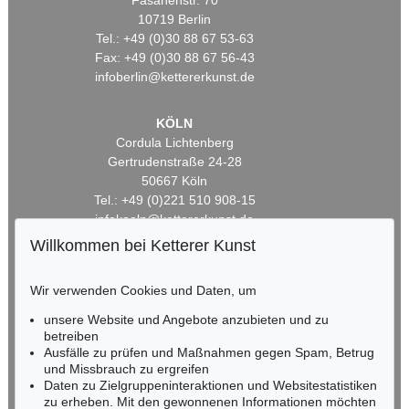
Fasanenstr. 70
10719 Berlin
Tel.: +49 (0)30 88 67 53-63
Fax: +49 (0)30 88 67 56-43
infoberlin@kettererkunst.de
KÖLN
Cordula Lichtenberg
Gertrudenstraße 24-28
50667 Köln
Tel.: +49 (0)221 510 908-15
infokoeln@kettererkunst.de
Willkommen bei Ketterer Kunst
BADEN-WÜRTTEMBERG
HESSEN
Wir verwenden Cookies und Daten, um
RHEINLAND-PFALZ
unsere Website und Angebote anzubieten und zu
Miriam Heß
betreiben
Tel.: +49 (0)62 21 58 80-038
Ausfälle zu prüfen und Maßnahmen gegen Spam, Betrug
Fax: +49 (0)62 21 58 80-595
und Missbrauch zu ergreifen
infoheidelberg@kettererkunst.de
Daten zu Zielgruppeninteraktionen und Websitestatistiken
zu erheben. Mit den gewonnenen Informationen möchten