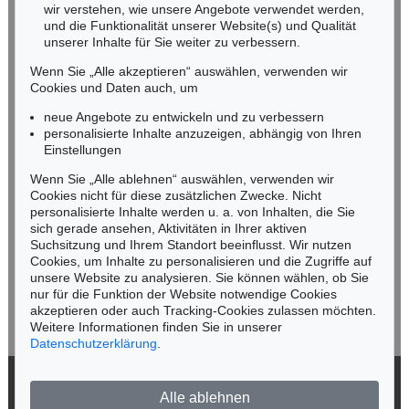
wir verstehen, wie unsere Angebote verwendet werden,
NORDDEUTSCHLAND
und die Funktionalität unserer Website(s) und Qualität
Nico Kassel, M.A.
unserer Inhalte für Sie weiter zu verbessern.
Tel.: +49 (0)89 55244-164
Wenn Sie „Alle akzeptieren“ auswählen, verwenden wir
Mobil: +49 (0)171 8618661
Cookies und Daten auch, um
n.kassel@kettererkunst.de
neue Angebote zu entwickeln und zu verbessern
personalisierte Inhalte anzuzeigen, abhängig von Ihren
Einstellungen
Keine Auktion mehr verpassen!
Wenn Sie „Alle ablehnen“ auswählen, verwenden wir
Wir informieren Sie rechtzeitig.
Cookies nicht für diese zusätzlichen Zwecke. Nicht
personalisierte Inhalte werden u. a. von Inhalten, die Sie
sich gerade ansehen, Aktivitäten in Ihrer aktiven
Suchsitzung und Ihrem Standort beeinflusst. Wir nutzen
Cookies, um Inhalte zu personalisieren und die Zugriffe auf
Jetzt zum Newsletter anmelden >
unsere Website zu analysieren. Sie können wählen, ob Sie
nur für die Funktion der Website notwendige Cookies
akzeptieren oder auch Tracking-Cookies zulassen möchten.
Weitere Informationen finden Sie in unserer
Datenschutzerklärung
.
© 2026 Ketterer Kunst GmbH & Co. KG
Alle ablehnen