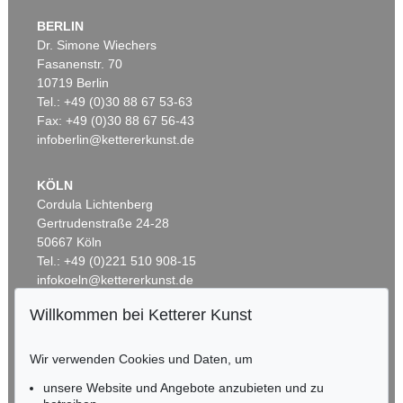
BERLIN
Dr. Simone Wiechers
Fasanenstr. 70
Auktion 600 - Lot 63
Auktion 500 - Lot 208
10719 Berlin
PAUL KLEE
PAUL KLEE
Westöstliche Bauten
, 1928
Der Krieg schreitet über eine Ortschaft
, 1914
Tel.: +49 (0)30 88 67 53-63
Ergebnis:
€ 206.400
Ergebnis:
€ 200.000
Fax: +49 (0)30 88 67 56-43
infoberlin@kettererkunst.de
KÖLN
Cordula Lichtenberg
Gertrudenstraße 24-28
50667 Köln
Tel.: +49 (0)221 510 908-15
infokoeln@kettererkunst.de
Willkommen bei Ketterer Kunst
Auktion 535 - Lot 38
BADEN-WÜRTTEMBERG
PAUL KLEE
HESSEN
Stickerei
, 1915
Wir verwenden Cookies und Daten, um
Ergebnis:
€ 187.500
RHEINLAND-PFALZ
Miriam Heß
unsere Website und Angebote anzubieten und zu
Tel.: +49 (0)62 21 58 80-038