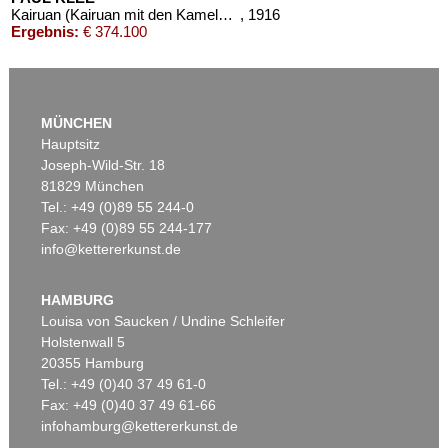
Kairuan (Kairuan mit den Kamelen und dem Esel)
, 1916
Ergebnis:
€ 374.100
MÜNCHEN
Hauptsitz
Joseph-Wild-Str. 18
81829 München
Tel.: +49 (0)89 55 244-0
Fax: +49 (0)89 55 244-177
info@kettererkunst.de
Auktion 406 - Lot 79
Auktion 520 - Lot 360
PAUL KLEE
PAUL KLEE
Kinder und Hund
, 1920
Kleiner Dampfer
, 1919
HAMBURG
Ergebnis:
€ 268.400
Ergebnis:
€ 212.500
Louisa von Saucken / Undine Schleifer
Holstenwall 5
20355 Hamburg
Tel.: +49 (0)40 37 49 61-0
Fax: +49 (0)40 37 49 61-66
infohamburg@kettererkunst.de