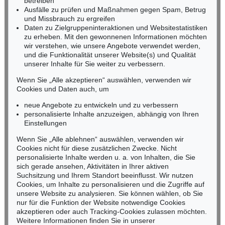
betreiben
Ausfälle zu prüfen und Maßnahmen gegen Spam, Betrug
Fax: +49 (0)62 21 58 80-595
und Missbrauch zu ergreifen
infoheidelberg@kettererkunst.de
Daten zu Zielgruppeninteraktionen und Websitestatistiken
zu erheben. Mit den gewonnenen Informationen möchten
wir verstehen, wie unsere Angebote verwendet werden,
NORDDEUTSCHLAND
und die Funktionalität unserer Website(s) und Qualität
Nico Kassel, M.A.
unserer Inhalte für Sie weiter zu verbessern.
Tel.: +49 (0)89 55244-164
Mobil: +49 (0)171 8618661
Wenn Sie „Alle akzeptieren“ auswählen, verwenden wir
n.kassel@kettererkunst.de
Cookies und Daten auch, um
Auktion 520 - Lot 377
PAUL KLEE
neue Angebote zu entwickeln und zu verbessern
Edelklippe
, 1933
personalisierte Inhalte anzuzeigen, abhängig von Ihren
Ergebnis:
€ 187.500
Keine Auktion mehr verpassen!
Einstellungen
Wir informieren Sie rechtzeitig.
Wenn Sie „Alle ablehnen“ auswählen, verwenden wir
Cookies nicht für diese zusätzlichen Zwecke. Nicht
personalisierte Inhalte werden u. a. von Inhalten, die Sie
sich gerade ansehen, Aktivitäten in Ihrer aktiven
Suchsitzung und Ihrem Standort beeinflusst. Wir nutzen
Jetzt zum Newsletter anmelden >
Cookies, um Inhalte zu personalisieren und die Zugriffe auf
unsere Website zu analysieren. Sie können wählen, ob Sie
nur für die Funktion der Website notwendige Cookies
akzeptieren oder auch Tracking-Cookies zulassen möchten.
Weitere Informationen finden Sie in unserer