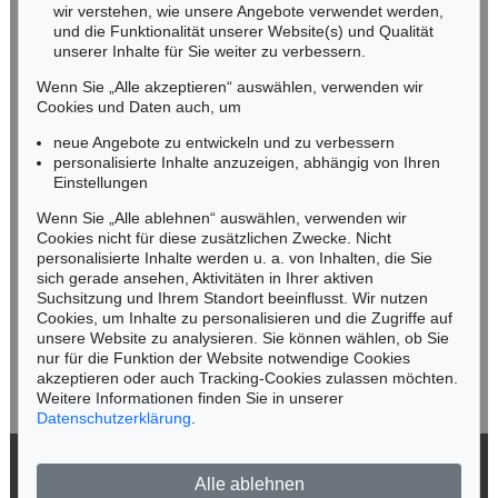
wir verstehen, wie unsere Angebote verwendet werden,
NORDDEUTSCHLAND
und die Funktionalität unserer Website(s) und Qualität
Nico Kassel, M.A.
unserer Inhalte für Sie weiter zu verbessern.
Tel.: +49 (0)89 55244-164
Wenn Sie „Alle akzeptieren“ auswählen, verwenden wir
Mobil: +49 (0)171 8618661
Cookies und Daten auch, um
n.kassel@kettererkunst.de
neue Angebote zu entwickeln und zu verbessern
personalisierte Inhalte anzuzeigen, abhängig von Ihren
Einstellungen
Keine Auktion mehr verpassen!
Wenn Sie „Alle ablehnen“ auswählen, verwenden wir
Wir informieren Sie rechtzeitig.
Cookies nicht für diese zusätzlichen Zwecke. Nicht
personalisierte Inhalte werden u. a. von Inhalten, die Sie
sich gerade ansehen, Aktivitäten in Ihrer aktiven
Suchsitzung und Ihrem Standort beeinflusst. Wir nutzen
Cookies, um Inhalte zu personalisieren und die Zugriffe auf
Jetzt zum Newsletter anmelden >
unsere Website zu analysieren. Sie können wählen, ob Sie
nur für die Funktion der Website notwendige Cookies
akzeptieren oder auch Tracking-Cookies zulassen möchten.
Weitere Informationen finden Sie in unserer
Datenschutzerklärung
.
© 2026 Ketterer Kunst GmbH & Co. KG
Alle ablehnen