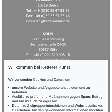
Fasanenstr. 70
10719 Berlin
Tel.: +49 (0)30 88 67 53-63
Fax: +49 (0)30 88 67 56-43
infoberlin@kettererkunst.de
KÖLN
Cordula Lichtenberg
Gertrudenstraße 24-28
50667 Köln
Tel.: +49 (0)221 510 908-15
infokoeln@kettererkunst.de
Willkommen bei Ketterer Kunst
BADEN-WÜRTTEMBERG
HESSEN
Wir verwenden Cookies und Daten, um
RHEINLAND-PFALZ
unsere Website und Angebote anzubieten und zu
Miriam Heß
betreiben
Tel.: +49 (0)62 21 58 80-038
Ausfälle zu prüfen und Maßnahmen gegen Spam, Betrug
Fax: +49 (0)62 21 58 80-595
und Missbrauch zu ergreifen
infoheidelberg@kettererkunst.de
Daten zu Zielgruppeninteraktionen und Websitestatistiken
zu erheben. Mit den gewonnenen Informationen möchten