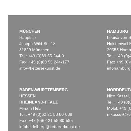
MÜNCHEN
HAMBURG
Hauptsitz
Louisa von S
Joseph-Wild-Str. 18
Holstenwall 
81829 München
20355 Hamb
Tel.: +49 (0)89 55 244-0
Tel.: +49 (0
Fax: +49 (0)89 55 244-177
Fax: +49 (0)
info@kettererkunst.de
infohamburg
BADEN-WÜRTTEMBERG
NORDDEUT
HESSEN
Nico Kassel,
RHEINLAND-PFALZ
Tel.: +49 (0
Miriam Heß
Mobil: +49 
Tel.: +49 (0)62 21 58 80-038
n.kassel@ket
Fax: +49 (0)62 21 58 80-595
infoheidelberg@kettererkunst.de