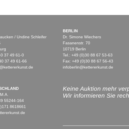
BERLIN
aucken / Undine Schleifer
Dr. Simone Wiechers
5
Fasanenstr. 70
urg
10719 Berlin
)40 37 49 61-0
Tel.: +49 (0)30 88 67 53-63
40 37 49 61-66
Fax: +49 (0)30 88 67 56-43
@kettererkunst.de
infoberlin@kettererkunst.de
Keine Auktion mehr ver
SCHLAND
 M.A.
Wir informieren Sie recht
)89 55244-164
(0)171 8618661
tererkunst.de