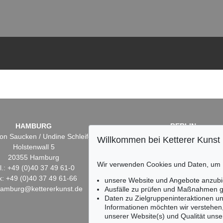
HAMBURG
BERLIN
on Saucken / Undine Schleifer
Dr. Simone Wiechers
Willkommen bei Ketterer Kunst
Holstenwall 5
Fasanenstr. 70
20355 Hamburg
10719 Berlin
Wir verwenden Cookies und Daten, um
l.: +49 (0)40 37 49 61-0
Tel.: +49 (0)30 88 67 53-6
x: +49 (0)40 37 49 61-66
Fax: +49 (0)30 88 67 56-
unsere Website und Angebote anzubi
hamburg@kettererkunst.de
infoberlin@kettererkunst.
Ausfälle zu prüfen und Maßnahmen g
Daten zu Zielgruppeninteraktionen u
Informationen möchten wir verstehen
unserer Website(s) und Qualität unser