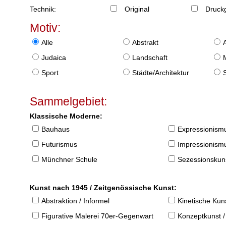
Technik:
Original
Druckg
Motiv:
Alle
Abstrakt
Judaica
Landschaft
Sport
Städte/Architektur
Sammelgebiet:
Klassische Moderne:
Bauhaus
Expressionism
Futurismus
Impressionism
Münchner Schule
Sezessionskun
Kunst nach 1945 / Zeitgenössische Kunst:
Abstraktion / Informel
Kinetische Kun
Figurative Malerei 70er-Gegenwart
Konzeptkunst /