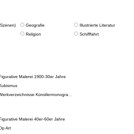
. Szenen)
Geografie
Illustrierte Literatur
Religion
Schifffahrt
Figurative Malerei 1900-30er Jahre
Kubismus
Werkverzeichnisse Künstlermonographien
Figurative Malerei 40er-60er Jahre
Op Art