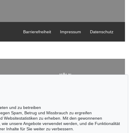
Barrierefreiheit
Impressum
Datenschutz
KÖLN
Cordula Lichtenberg
Gertrudenstraße 24-28
50667 Köln
3
Tel.: +49 (0)221 510 908-15
43
infokoeln@kettererkunst.de
eten und zu betreiben
de
egen Spam, Betrug und Missbrauch zu ergreifen
nd Websitestatistiken zu erheben. Mit den gewonnenen
, wie unsere Angebote verwendet werden, und die Funktionalität
er Inhalte für Sie weiter zu verbessern.