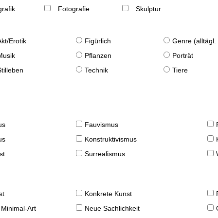
rafik
Fotografie
Skulptur
Akt/Erotik
Figürlich
Genre (alltägl
Musik
Pflanzen
Porträt
Stilleben
Technik
Tiere
us
Fauvismus
us
Konstruktivismus
st
Surrealismus
st
Konkrete Kunst
 Minimal-Art
Neue Sachlichkeit