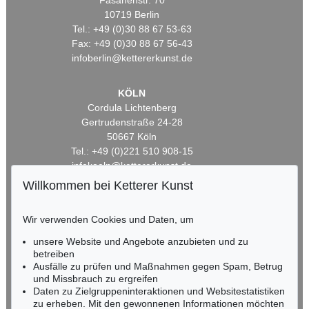
Fasanenstr. 70
10719 Berlin
Tel.: +49 (0)30 88 67 53-63
Fax: +49 (0)30 88 67 56-43
infoberlin@kettererkunst.de
KÖLN
Cordula Lichtenberg
Gertrudenstraße 24-28
50667 Köln
Tel.: +49 (0)221 510 908-15
infokoeln@kettererkunst.de
Willkommen bei Ketterer Kunst
BADEN-WÜRTTEMBERG
HESSEN
Wir verwenden Cookies und Daten, um
RHEINLAND-PFALZ
unsere Website und Angebote anzubieten und zu
Miriam Heß
betreiben
Tel.: +49 (0)62 21 58 80-038
Ausfälle zu prüfen und Maßnahmen gegen Spam, Betrug
Fax: +49 (0)62 21 58 80-595
und Missbrauch zu ergreifen
infoheidelberg@kettererkunst.de
Daten zu Zielgruppeninteraktionen und Websitestatistiken
zu erheben. Mit den gewonnenen Informationen möchten