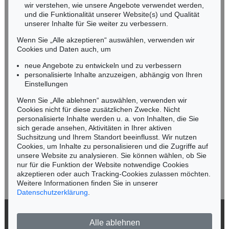
wir verstehen, wie unsere Angebote verwendet werden,
NORDDEUTSCHLAND
und die Funktionalität unserer Website(s) und Qualität
Nico Kassel, M.A.
unserer Inhalte für Sie weiter zu verbessern.
Tel.: +49 (0)89 55244-164
Wenn Sie „Alle akzeptieren“ auswählen, verwenden wir
Mobil: +49 (0)171 8618661
Cookies und Daten auch, um
n.kassel@kettererkunst.de
neue Angebote zu entwickeln und zu verbessern
personalisierte Inhalte anzuzeigen, abhängig von Ihren
Einstellungen
Keine Auktion mehr verpassen!
Wenn Sie „Alle ablehnen“ auswählen, verwenden wir
Wir informieren Sie rechtzeitig.
Cookies nicht für diese zusätzlichen Zwecke. Nicht
personalisierte Inhalte werden u. a. von Inhalten, die Sie
sich gerade ansehen, Aktivitäten in Ihrer aktiven
Suchsitzung und Ihrem Standort beeinflusst. Wir nutzen
Cookies, um Inhalte zu personalisieren und die Zugriffe auf
Jetzt zum Newsletter anmelden >
unsere Website zu analysieren. Sie können wählen, ob Sie
nur für die Funktion der Website notwendige Cookies
akzeptieren oder auch Tracking-Cookies zulassen möchten.
Weitere Informationen finden Sie in unserer
Datenschutzerklärung
.
© 2026 Ketterer Kunst GmbH & Co. KG
Alle ablehnen