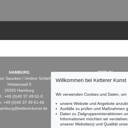
HAMBURG
BERLIN
on Saucken / Undine Schleifer
Dr. Simone Wiechers
Willkommen bei Ketterer Kunst
Holstenwall 5
Fasanenstr. 70
20355 Hamburg
10719 Berlin
Wir verwenden Cookies und Daten, um
l.: +49 (0)40 37 49 61-0
Tel.: +49 (0)30 88 67 53-6
x: +49 (0)40 37 49 61-66
Fax: +49 (0)30 88 67 56-
unsere Website und Angebote anzubi
hamburg@kettererkunst.de
infoberlin@kettererkunst.
Ausfälle zu prüfen und Maßnahmen g
Daten zu Zielgruppeninteraktionen u
Informationen möchten wir verstehen
unserer Website(s) und Qualität unser