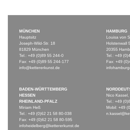
MÜNCHEN
HAMBURG
Hauptsitz
Louisa von S
Joseph-Wild-Str. 18
Holstenwall 
81829 München
20355 Hamb
Tel.: +49 (0)89 55 244-0
Tel.: +49 (0
Fax: +49 (0)89 55 244-177
Fax: +49 (0)
info@kettererkunst.de
infohamburg
BADEN-WÜRTTEMBERG
NORDDEUT
HESSEN
Nico Kassel,
RHEINLAND-PFALZ
Tel.: +49 (0
Miriam Heß
Mobil: +49 
Tel.: +49 (0)62 21 58 80-038
n.kassel@ket
Fax: +49 (0)62 21 58 80-595
infoheidelberg@kettererkunst.de