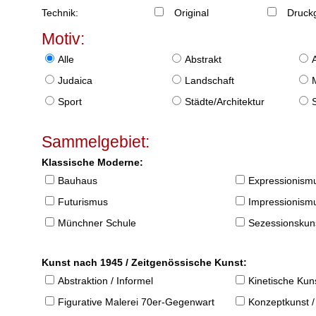
Technik:
Original
Druckg
Motiv:
Alle
Abstrakt
Judaica
Landschaft
Sport
Städte/Architektur
Sammelgebiet:
Klassische Moderne:
Bauhaus
Expressionism
Futurismus
Impressionism
Münchner Schule
Sezessionskun
Kunst nach 1945 / Zeitgenössische Kunst:
Abstraktion / Informel
Kinetische Kun
Figurative Malerei 70er-Gegenwart
Konzeptkunst /