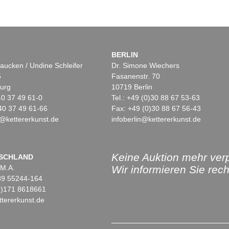
BERLIN
aucken / Undine Schleifer
Dr. Simone Wiechers
5
Fasanenstr. 70
urg
10719 Berlin
)40 37 49 61-0
Tel.: +49 (0)30 88 67 53-63
40 37 49 61-66
Fax: +49 (0)30 88 67 56-43
@kettererkunst.de
infoberlin@kettererkunst.de
Keine Auktion mehr ver
SCHLAND
 M.A.
Wir informieren Sie recht
)89 55244-164
(0)171 8618661
tererkunst.de