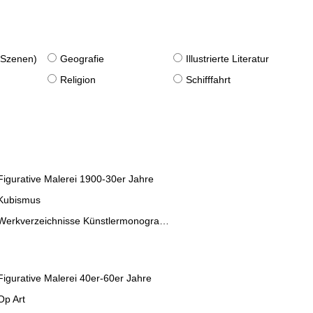
. Szenen)
Geografie
Illustrierte Literatur
Religion
Schifffahrt
Figurative Malerei 1900-30er Jahre
Kubismus
Werkverzeichnisse Künstlermonographien
Figurative Malerei 40er-60er Jahre
Op Art