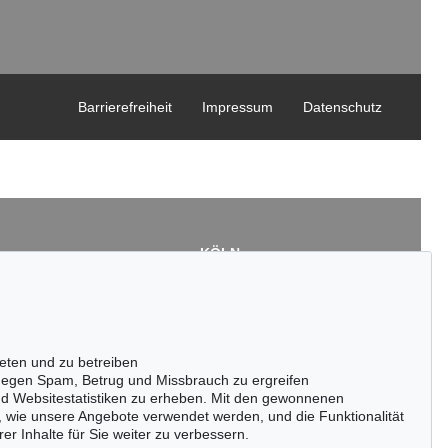
Barrierefreiheit
Impressum
Datenschutz
KÖLN
Cordula Lichtenberg
Gertrudenstraße 24-28
50667 Köln
3
Tel.: +49 (0)221 510 908-15
43
infokoeln@kettererkunst.de
eten und zu betreiben
de
egen Spam, Betrug und Missbrauch zu ergreifen
nd Websitestatistiken zu erheben. Mit den gewonnenen
, wie unsere Angebote verwendet werden, und die Funktionalität
er Inhalte für Sie weiter zu verbessern.