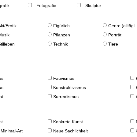
rafik
Fotografie
Skulptur
Akt/Erotik
Figürlich
Genre (alltägl
Musik
Pflanzen
Porträt
Stilleben
Technik
Tiere
us
Fauvismus
us
Konstruktivismus
st
Surrealismus
st
Konkrete Kunst
 Minimal-Art
Neue Sachlichkeit