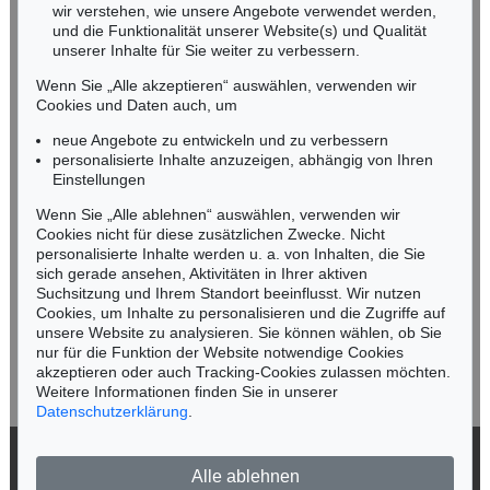
wir verstehen, wie unsere Angebote verwendet werden,
NORDDEUTSCHLAND
und die Funktionalität unserer Website(s) und Qualität
Nico Kassel, M.A.
unserer Inhalte für Sie weiter zu verbessern.
Tel.: +49 (0)89 55244-164
Wenn Sie „Alle akzeptieren“ auswählen, verwenden wir
Mobil: +49 (0)171 8618661
Cookies und Daten auch, um
n.kassel@kettererkunst.de
neue Angebote zu entwickeln und zu verbessern
personalisierte Inhalte anzuzeigen, abhängig von Ihren
Einstellungen
Keine Auktion mehr verpassen!
Wenn Sie „Alle ablehnen“ auswählen, verwenden wir
Wir informieren Sie rechtzeitig.
Cookies nicht für diese zusätzlichen Zwecke. Nicht
personalisierte Inhalte werden u. a. von Inhalten, die Sie
sich gerade ansehen, Aktivitäten in Ihrer aktiven
Suchsitzung und Ihrem Standort beeinflusst. Wir nutzen
Cookies, um Inhalte zu personalisieren und die Zugriffe auf
Jetzt zum Newsletter anmelden >
unsere Website zu analysieren. Sie können wählen, ob Sie
nur für die Funktion der Website notwendige Cookies
akzeptieren oder auch Tracking-Cookies zulassen möchten.
Weitere Informationen finden Sie in unserer
Datenschutzerklärung
.
© 2026 Ketterer Kunst GmbH & Co. KG
Alle ablehnen