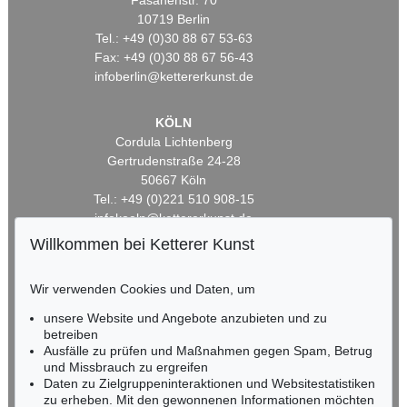
Fasanenstr. 70
10719 Berlin
Tel.: +49 (0)30 88 67 53-63
Fax: +49 (0)30 88 67 56-43
infoberlin@kettererkunst.de
KÖLN
Cordula Lichtenberg
Gertrudenstraße 24-28
50667 Köln
Tel.: +49 (0)221 510 908-15
infokoeln@kettererkunst.de
Willkommen bei Ketterer Kunst
BADEN-WÜRTTEMBERG
HESSEN
Wir verwenden Cookies und Daten, um
RHEINLAND-PFALZ
unsere Website und Angebote anzubieten und zu
Miriam Heß
betreiben
Tel.: +49 (0)62 21 58 80-038
Ausfälle zu prüfen und Maßnahmen gegen Spam, Betrug
Fax: +49 (0)62 21 58 80-595
und Missbrauch zu ergreifen
infoheidelberg@kettererkunst.de
Daten zu Zielgruppeninteraktionen und Websitestatistiken
zu erheben. Mit den gewonnenen Informationen möchten