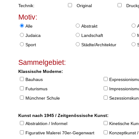
Technik:
Original
Druckg
Motiv:
Alle
Abstrakt
Judaica
Landschaft
Sport
Städte/Architektur
Sammelgebiet:
Klassische Moderne:
Bauhaus
Expressionism
Futurismus
Impressionism
Münchner Schule
Sezessionskun
Kunst nach 1945 / Zeitgenössische Kunst:
Abstraktion / Informel
Kinetische Kun
Figurative Malerei 70er-Gegenwart
Konzeptkunst /