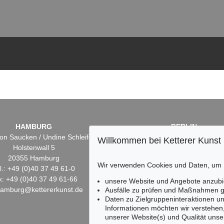
HAMBURG
BERLIN
on Saucken / Undine Schleifer
Dr. Simone Wiechers
Willkommen bei Ketterer Kunst
Holstenwall 5
Fasanenstr. 70
20355 Hamburg
10719 Berlin
Wir verwenden Cookies und Daten, um
l.: +49 (0)40 37 49 61-0
Tel.: +49 (0)30 88 67 53-6
x: +49 (0)40 37 49 61-66
Fax: +49 (0)30 88 67 56-
unsere Website und Angebote anzubi
hamburg@kettererkunst.de
infoberlin@kettererkunst.
Ausfälle zu prüfen und Maßnahmen g
Daten zu Zielgruppeninteraktionen u
Informationen möchten wir verstehen
unserer Website(s) und Qualität unser