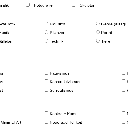
rafik
Fotografie
Skulptur
Akt/Erotik
Figürlich
Genre (alltägl
Musik
Pflanzen
Porträt
Stilleben
Technik
Tiere
us
Fauvismus
us
Konstruktivismus
st
Surrealismus
st
Konkrete Kunst
 Minimal-Art
Neue Sachlichkeit