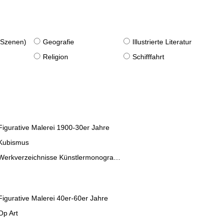
. Szenen)
Geografie
Illustrierte Literatur
Religion
Schifffahrt
Figurative Malerei 1900-30er Jahre
Kubismus
Werkverzeichnisse Künstlermonographien
Figurative Malerei 40er-60er Jahre
Op Art