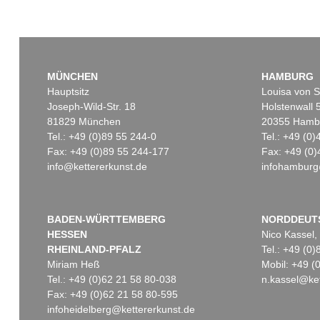
MÜNCHEN
HAMBURG
Hauptsitz
Louisa von S
Joseph-Wild-Str. 18
Holstenwall 
81829 München
20355 Hamb
Tel.: +49 (0)89 55 244-0
Tel.: +49 (0
Fax: +49 (0)89 55 244-177
Fax: +49 (0)
info@kettererkunst.de
infohamburg
BADEN-WÜRTTEMBERG
NORDDEUT
HESSEN
Nico Kassel,
RHEINLAND-PFALZ
Tel.: +49 (0
Miriam Heß
Mobil: +49 
Tel.: +49 (0)62 21 58 80-038
n.kassel@ket
Fax: +49 (0)62 21 58 80-595
infoheidelberg@kettererkunst.de