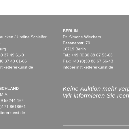
BERLIN
aucken / Undine Schleifer
Dr. Simone Wiechers
5
Fasanenstr. 70
urg
10719 Berlin
)40 37 49 61-0
Tel.: +49 (0)30 88 67 53-63
40 37 49 61-66
Fax: +49 (0)30 88 67 56-43
@kettererkunst.de
infoberlin@kettererkunst.de
Keine Auktion mehr ver
SCHLAND
 M.A.
Wir informieren Sie recht
)89 55244-164
(0)171 8618661
tererkunst.de