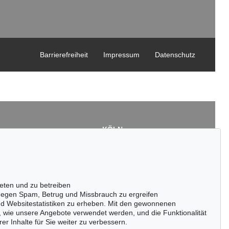
Barrierefreiheit
Impressum
Datenschutz
KÖLN
Cordula Lichtenberg
Gertrudenstraße 24-28
50667 Köln
3
Tel.: +49 (0)221 510 908-15
43
infokoeln@kettererkunst.de
eten und zu betreiben
de
egen Spam, Betrug und Missbrauch zu ergreifen
nd Websitestatistiken zu erheben. Mit den gewonnenen
, wie unsere Angebote verwendet werden, und die Funktionalität
er Inhalte für Sie weiter zu verbessern.