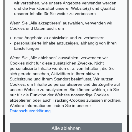
wir verstehen, wie unsere Angebote verwendet werden,
NORDDEUTSCHLAND
und die Funktionalität unserer Website(s) und Qualität
Nico Kassel, M.A.
unserer Inhalte für Sie weiter zu verbessern.
Tel.: +49 (0)89 55244-164
Wenn Sie „Alle akzeptieren“ auswählen, verwenden wir
Mobil: +49 (0)171 8618661
Cookies und Daten auch, um
n.kassel@kettererkunst.de
neue Angebote zu entwickeln und zu verbessern
personalisierte Inhalte anzuzeigen, abhängig von Ihren
Einstellungen
Keine Auktion mehr verpassen!
Wenn Sie „Alle ablehnen“ auswählen, verwenden wir
Wir informieren Sie rechtzeitig.
Cookies nicht für diese zusätzlichen Zwecke. Nicht
personalisierte Inhalte werden u. a. von Inhalten, die Sie
sich gerade ansehen, Aktivitäten in Ihrer aktiven
Suchsitzung und Ihrem Standort beeinflusst. Wir nutzen
Cookies, um Inhalte zu personalisieren und die Zugriffe auf
Jetzt zum Newsletter anmelden >
unsere Website zu analysieren. Sie können wählen, ob Sie
nur für die Funktion der Website notwendige Cookies
akzeptieren oder auch Tracking-Cookies zulassen möchten.
Weitere Informationen finden Sie in unserer
Datenschutzerklärung
.
© 2026 Ketterer Kunst GmbH & Co. KG
Alle ablehnen