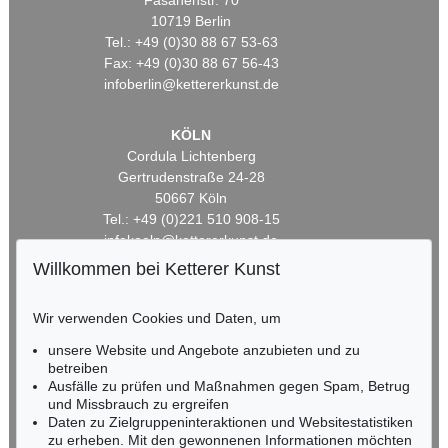
Fasanenstr. 70
10719 Berlin
Tel.: +49 (0)30 88 67 53-63
Fax: +49 (0)30 88 67 56-43
infoberlin@kettererkunst.de
KÖLN
Cordula Lichtenberg
Gertrudenstraße 24-28
50667 Köln
Tel.: +49 (0)221 510 908-15
infokoeln@kettererkunst.de
Willkommen bei Ketterer Kunst
BADEN-WÜRTTEMBERG
HESSEN
Wir verwenden Cookies und Daten, um
RHEINLAND-PFALZ
unsere Website und Angebote anzubieten und zu
Miriam Heß
betreiben
Tel.: +49 (0)62 21 58 80-038
Ausfälle zu prüfen und Maßnahmen gegen Spam, Betrug
Fax: +49 (0)62 21 58 80-595
und Missbrauch zu ergreifen
infoheidelberg@kettererkunst.de
Daten zu Zielgruppeninteraktionen und Websitestatistiken
zu erheben. Mit den gewonnenen Informationen möchten