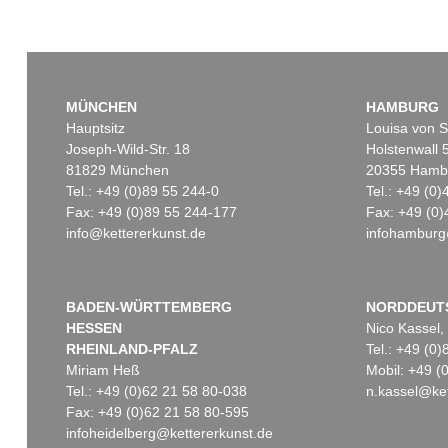
MÜNCHEN
HAMBURG
Hauptsitz
Louisa von S
Joseph-Wild-Str. 18
Holstenwall 
81829 München
20355 Hamb
Tel.: +49 (0)89 55 244-0
Tel.: +49 (0
Fax: +49 (0)89 55 244-177
Fax: +49 (0)
info@kettererkunst.de
infohamburg
BADEN-WÜRTTEMBERG
NORDDEUT
HESSEN
Nico Kassel,
RHEINLAND-PFALZ
Tel.: +49 (0
Miriam Heß
Mobil: +49 
Tel.: +49 (0)62 21 58 80-038
n.kassel@ket
Fax: +49 (0)62 21 58 80-595
infoheidelberg@kettererkunst.de