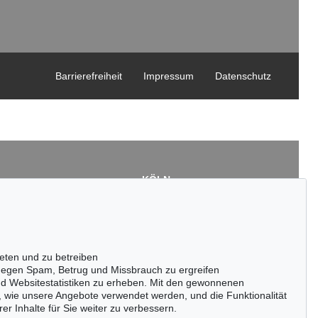
Barrierefreiheit
Impressum
Datenschutz
KÖLN
Cordula Lichtenberg
Gertrudenstraße 24-28
50667 Köln
3
Tel.: +49 (0)221 510 908-15
43
infokoeln@kettererkunst.de
eten und zu betreiben
de
egen Spam, Betrug und Missbrauch zu ergreifen
nd Websitestatistiken zu erheben. Mit den gewonnenen
, wie unsere Angebote verwendet werden, und die Funktionalität
er Inhalte für Sie weiter zu verbessern.