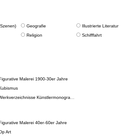
. Szenen)
Geografie
Illustrierte Literatur
Religion
Schifffahrt
Figurative Malerei 1900-30er Jahre
Kubismus
Werkverzeichnisse Künstlermonographien
Figurative Malerei 40er-60er Jahre
Op Art