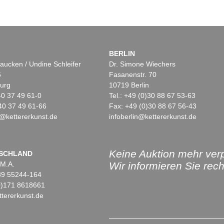
BERLIN
aucken / Undine Schleifer
Dr. Simone Wiechers
5
Fasanenstr. 70
urg
10719 Berlin
)40 37 49 61-0
Tel.: +49 (0)30 88 67 53-63
40 37 49 61-66
Fax: +49 (0)30 88 67 56-43
@kettererkunst.de
infoberlin@kettererkunst.de
Keine Auktion mehr ver
SCHLAND
 M.A.
Wir informieren Sie recht
)89 55244-164
(0)171 8618661
tererkunst.de