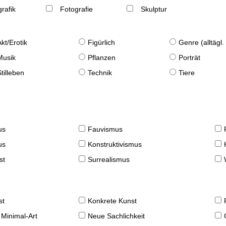
rafik
Fotografie
Skulptur
Akt/Erotik
Figürlich
Genre (alltägl
Musik
Pflanzen
Porträt
Stilleben
Technik
Tiere
us
Fauvismus
us
Konstruktivismus
st
Surrealismus
st
Konkrete Kunst
 Minimal-Art
Neue Sachlichkeit