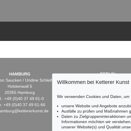
HAMBURG
BERLIN
on Saucken / Undine Schleifer
Dr. Simone Wiechers
Willkommen bei Ketterer Kunst
Holstenwall 5
Fasanenstr. 70
20355 Hamburg
10719 Berlin
Wir verwenden Cookies und Daten, um
l.: +49 (0)40 37 49 61-0
Tel.: +49 (0)30 88 67 53-6
x: +49 (0)40 37 49 61-66
Fax: +49 (0)30 88 67 56-
unsere Website und Angebote anzubi
hamburg@kettererkunst.de
infoberlin@kettererkunst.
Ausfälle zu prüfen und Maßnahmen g
Daten zu Zielgruppeninteraktionen u
Informationen möchten wir verstehen
unserer Website(s) und Qualität unser