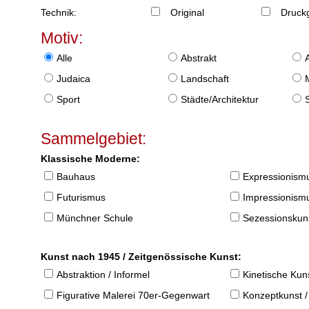
Technik:
Original
Druckg
Motiv:
Alle
Abstrakt
Judaica
Landschaft
Sport
Städte/Architektur
Sammelgebiet:
Klassische Moderne:
Bauhaus
Expressionism
Futurismus
Impressionism
Münchner Schule
Sezessionskun
Kunst nach 1945 / Zeitgenössische Kunst:
Abstraktion / Informel
Kinetische Kun
Figurative Malerei 70er-Gegenwart
Konzeptkunst /