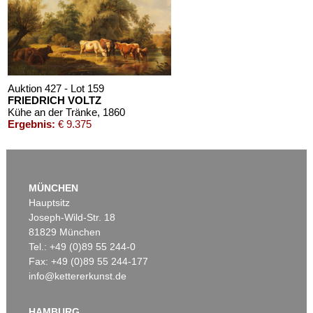
Auktion 427 - Lot 159
FRIEDRICH VOLTZ
Kühe an der Tränke
, 1860
Ergebnis:
€ 9.375
MÜNCHEN
Hauptsitz
Joseph-Wild-Str. 18
81829 München
Tel.: +49 (0)89 55 244-0
Fax: +49 (0)89 55 244-177
info@kettererkunst.de
Auktion 422 - Lot 22
FRIEDRICH VOLTZ
Rinderherde an der Tränke
, 1870
HAMBURG
Ergebnis:
€ 8.000