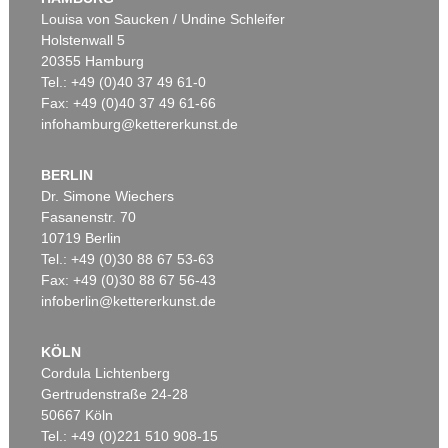
Louisa von Saucken / Undine Schleifer
Holstenwall 5
20355 Hamburg
Tel.: +49 (0)40 37 49 61-0
Fax: +49 (0)40 37 49 61-66
infohamburg@kettererkunst.de
BERLIN
Dr. Simone Wiechers
Fasanenstr. 70
Auktion 422 - Lot 40
10719 Berlin
FRIEDRICH VOLTZ
Rinder am Seeufer
, 1882
Tel.: +49 (0)30 88 67 53-63
Ergebnis:
€ 7.250
Fax: +49 (0)30 88 67 56-43
infoberlin@kettererkunst.de
KÖLN
Cordula Lichtenberg
Gertrudenstraße 24-28
50667 Köln
Tel.: +49 (0)221 510 908-15