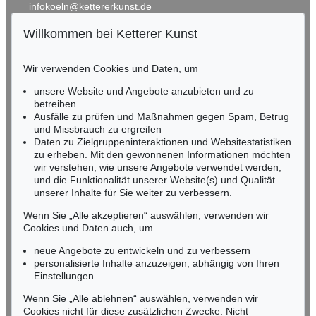
infokoeln@kettererkunst.de
Willkommen bei Ketterer Kunst
Auktion 293 - Lot 1
BADEN-WÜRTTEMBERG
J. VOLTZ
HESSEN
Hirte mit Kühen und Ziegen
, 1840
Wir verwenden Cookies und Daten, um
Ergebnis:
€ 7.020
RHEINLAND-PFALZ
Miriam Heß
unsere Website und Angebote anzubieten und zu
Tel.: +49 (0)62 21 58 80-038
betreiben
Fax: +49 (0)62 21 58 80-595
Ausfälle zu prüfen und Maßnahmen gegen Spam, Betrug
und Missbrauch zu ergreifen
infoheidelberg@kettererkunst.de
Daten zu Zielgruppeninteraktionen und Websitestatistiken
zu erheben. Mit den gewonnenen Informationen möchten
NORDDEUTSCHLAND
wir verstehen, wie unsere Angebote verwendet werden,
und die Funktionalität unserer Website(s) und Qualität
Nico Kassel, M.A.
unserer Inhalte für Sie weiter zu verbessern.
Tel.: +49 (0)89 55244-164
Mobil: +49 (0)171 8618661
Wenn Sie „Alle akzeptieren“ auswählen, verwenden wir
n.kassel@kettererkunst.de
Cookies und Daten auch, um
Auktion 417 - Lot 339
FRIEDRICH VOLTZ
neue Angebote zu entwickeln und zu verbessern
Mittagsrast des Viehhirten am Seeufer
, 1870
personalisierte Inhalte anzuzeigen, abhängig von Ihren
Ergebnis:
€ 6.875
Keine Auktion mehr verpassen!
Einstellungen
Wir informieren Sie rechtzeitig.
Wenn Sie „Alle ablehnen“ auswählen, verwenden wir
Cookies nicht für diese zusätzlichen Zwecke. Nicht