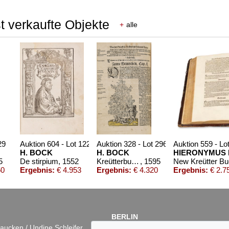
t verkaufte Objekte
+
alle
29
Auktion 604 - Lot 122
Auktion 328 - Lot 296
Auktion 559 - Lo
H. BOCK
H. BOCK
HIERONYMUS
5
De stirpium
, 1552
Kreütterbuch. 1595
, 1595
New Kreütter B
50
Ergebnis:
€ 4.953
Ergebnis:
€ 4.320
Ergebnis:
€ 2.7
BERLIN
aucken / Undine Schleifer
Dr. Simone Wiechers