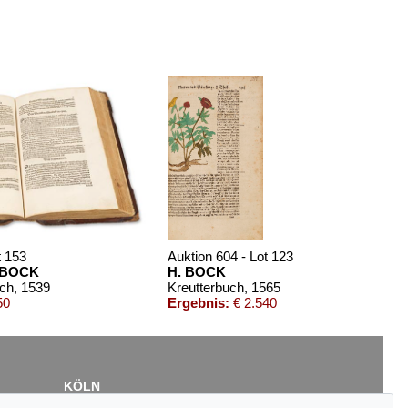
t 153
Auktion 604 - Lot 123
 BOCK
H. BOCK
uch
, 1539
Kreutterbuch
, 1565
50
Ergebnis:
€ 2.540
KÖLN
Cordula Lichtenberg