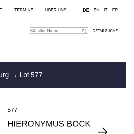
T
TERMINE
ÜBER UNS
DE
EN
IT
FR
DETAILSUCHE
urg
→ Lot 577
577
HIERONYMUS BOCK