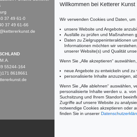
Willkommen bei Ketterer Kunst
5
Fasanenstr. 70
urg
10719 Berlin
)40 37 49 61-0
Tel.: +49 (0)30 88 67 53-63
Wir verwenden Cookies und Daten, um
40 37 49 61-66
Fax: +49 (0)30 88 67 56-43
unsere Website und Angebote anzubi
@kettererkunst.de
infoberlin@kettererkunst.de
t 124
Auktion 418 - Lot 556
Auktion 421 - Lot 513
Au
Ausfälle zu prüfen und Maßnahmen g
HIERONYMUS BOCK
H. BOCK
H
Daten zu Zielgruppeninteraktionen u
580
Kreuter Buch. 1560.
, 1560
Kreutterbuch. 1595
, 1595
Informationen möchten wir verstehen
32
Ergebnis:
€ 1.920
Ergebnis:
€ 1.680
Er
unserer Website(s) und Qualität unser
Keine Auktion mehr ver
SCHLAND
 M.A.
Wir informieren Sie recht
Wenn Sie „Alle akzeptieren“ auswählen
)89 55244-164
neue Angebote zu entwickeln und zu
(0)171 8618661
personalisierte Inhalte anzuzeigen, a
tererkunst.de
Wenn Sie „Alle ablehnen“ auswählen, ve
personalisierte Inhalte werden u. a. von 
Suchsitzung und Ihrem Standort beeinflu
Zugriffe auf unsere Website zu analysie
notwendige Cookies akzeptieren oder a
finden Sie in unserer
Datenschutzerklä