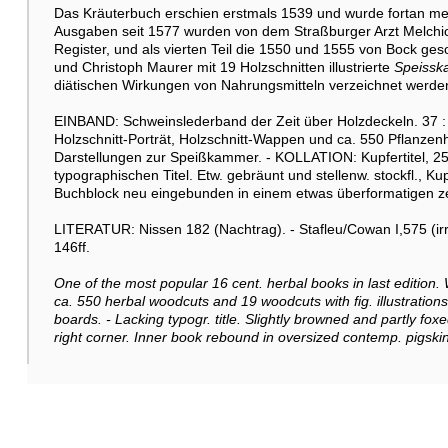
Das Kräuterbuch erschien erstmals 1539 und wurde fortan mehr
Ausgaben seit 1577 wurden von dem Straßburger Arzt Melchior 
Register, und als vierten Teil die 1550 und 1555 von Bock g
und Christoph Maurer mit 19 Holzschnitten illustrierte
Speiss
diätischen Wirkungen von Nahrungsmitteln verzeichnet werden
EINBAND: Schweinslederband der Zeit über Holzdeckeln. 37 : 2
Holzschnitt-Porträt, Holzschnitt-Wappen und ca. 550 Pflanzenh
Darstellungen zur Speißkammer. - KOLLATION: Kupfertitel, 25 B
typographischen Titel. Etw. gebräunt und stellenw. stockfl., Kup
Buchblock neu eingebunden in einem etwas überformatigen zei
LITERATUR: Nissen 182 (Nachtrag). - Stafleu/Cowan I,575 (irrt
146ff.
One of the most popular 16 cent. herbal books in last edition. Wi
ca. 550 herbal woodcuts and 19 woodcuts with fig. illustrati
boards. - Lacking typogr. title. Slightly browned and partly foxe
right corner. Inner book rebound in oversized contemp. pigskin 