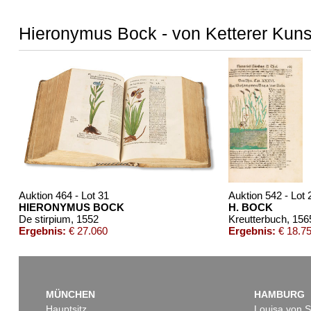
Hieronymus Bock - von Ketterer Kuns
Auktion 464 - Lot 31
Auktion 542 - Lot 
HIERONYMUS BOCK
H. BOCK
De stirpium
, 1552
Kreutterbuch
, 156
Ergebnis:
€ 27.060
Ergebnis:
€ 18.7
MÜNCHEN
HAMBURG
Hauptsitz
Louisa von S