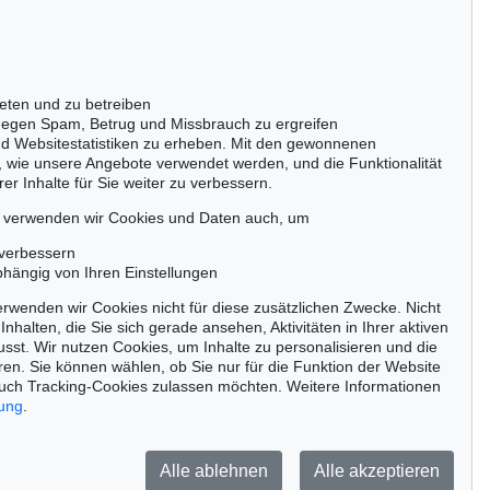
Gertrudenstraße 24-28
50667 Köln
Tel.: +49 (0)221 510 908-15
infokoeln@kettererkunst.de
eten und zu betreiben
ktion 604 - Lot 121
egen Spam, Betrug und Missbrauch zu ergreifen
. BOCK
nd Websitestatistiken zu erheben. Mit den gewonnenen
Kreuter Buch
, 1546
, wie unsere Angebote verwendet werden, und die Funktionalität
gebnis:
€ 1.524
er Inhalte für Sie weiter zu verbessern.
passen!
zeitig.
, verwenden wir Cookies und Daten auch, um
 verbessern
bhängig von Ihren Einstellungen
rwenden wir Cookies nicht für diese zusätzlichen Zwecke. Nicht
Jetzt zum Newsletter anmelden >
Inhalten, die Sie sich gerade ansehen, Aktivitäten in Ihrer aktiven
sst. Wir nutzen Cookies, um Inhalte zu personalisieren und die
ren. Sie können wählen, ob Sie nur für die Funktion der Website
uch Tracking-Cookies zulassen möchten. Weitere Informationen
rung
.
Barrierefreiheit
Impressum
Datenschutz
Alle ablehnen
Alle akzeptieren