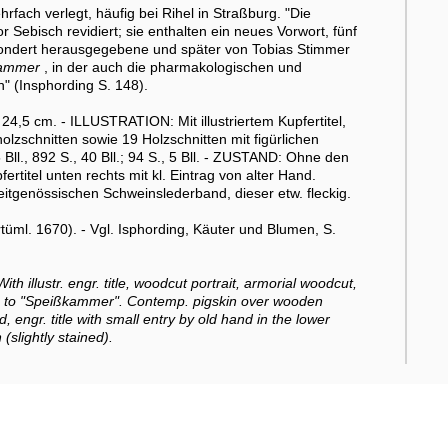
fach verlegt, häufig bei Rihel in Straßburg. "Die
Sebisch revidiert; sie enthalten ein neues Vorwort, fünf
esondert herausgegebene und später von Tobias Stimmer
kammer
, in der auch die pharmakologischen und
" (Insphording S. 148).
4,5 cm. - ILLUSTRATION: Mit illustriertem Kupfertitel,
olzschnitten sowie 19 Holzschnitten mit figürlichen
ll., 892 S., 40 Bll.; 94 S., 5 Bll. - ZUSTAND: Ohne den
fertitel unten rechts mit kl. Eintrag von alter Hand.
tgenössischen Schweinslederband, dieser etw. fleckig.
üml. 1670). - Vgl. Isphording, Käuter und Blumen, S.
th illustr. engr. title, woodcut portrait, armorial woodcut,
ons to "Speißkammer". Contemp. pigskin over wooden
d, engr. title with small entry by old hand in the lower
(slightly stained).