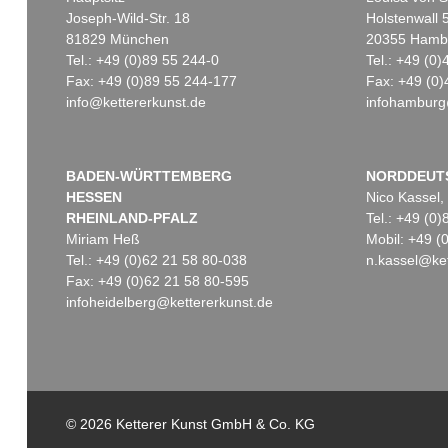
Joseph-Wild-Str. 18
Holstenwall 
81829 München
20355 Hamb
Tel.: +49 (0)89 55 244-0
Tel.: +49 (0
Fax: +49 (0)89 55 244-177
Fax: +49 (0)
info@kettererkunst.de
infohamburg
Auktion 366 - Lot 131
Auktion 421 - Lot 514
Auktion 604 - Lo
H. BOCK
H. BOCK
H. BOCK
Kräuter Buch, 1630
, 1630
Kräutterbuch. 1630
, 1630
Kreütterbuch
, 1
Ergebnis:
€ 2.520
Ergebnis:
€ 2.400
Ergebnis:
€ 2.0
BADEN-WÜRTTEMBERG
NORDDEUT
HESSEN
Nico Kassel,
RHEINLAND-PFALZ
Tel.: +49 (0
Miriam Heß
Mobil: +49 
Tel.: +49 (0)62 21 58 80-038
n.kassel@ket
Fax: +49 (0)62 21 58 80-595
infoheidelberg@kettererkunst.de
© 2026 Ketterer Kunst GmbH & Co. KG