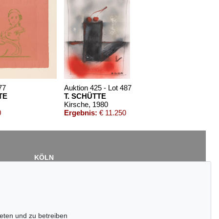
77
Auktion 425 - Lot 487
TE
T. SCHÜTTE
Kirsche
, 1980
0
Ergebnis:
€ 11.250
KÖLN
Cordula Lichtenberg
Gertrudenstraße 24-28
50667 Köln
Tel.: +49 (0)221 510 908-15
infokoeln@kettererkunst.de
eten und zu betreiben