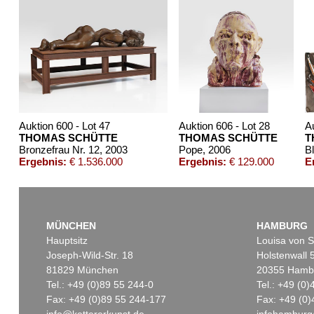
Auktion 600 - Lot 47
Auktion 606 - Lot 28
A
THOMAS SCHÜTTE
THOMAS SCHÜTTE
T
Bronzefrau Nr. 12
, 2003
Pope
, 2006
B
Ergebnis:
€ 1.536.000
Ergebnis:
€ 129.000
E
MÜNCHEN
HAMBURG
Hauptsitz
Louisa von S
Joseph-Wild-Str. 18
Holstenwall 
81829 München
20355 Hamb
Tel.: +49 (0)89 55 244-0
Tel.: +49 (0
Fax: +49 (0)89 55 244-177
Fax: +49 (0)
info@kettererkunst.de
infohamburg