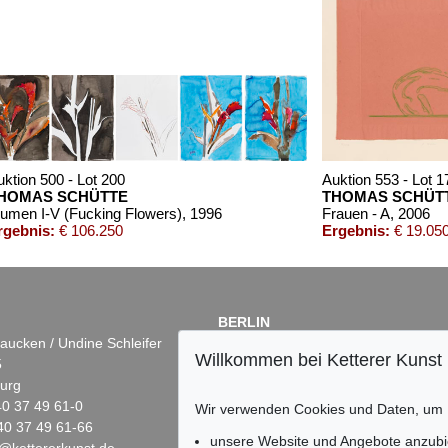
uktion 500 - Lot 200
Auktion 553 - Lot 1
HOMAS SCHÜTTE
THOMAS SCHÜT
lumen I-V (Fucking Flowers)
, 1996
Frauen - A
, 2006
rgebnis:
€ 106.250
Ergebnis:
€ 19.05
BERLIN
aucken / Undine Schleifer
Dr. Simone Wiechers
Willkommen bei Ketterer Kunst
5
Fasanenstr. 70
urg
10719 Berlin
)40 37 49 61-0
Tel.: +49 (0)30 88 67 53-63
Wir verwenden Cookies und Daten, um
40 37 49 61-66
Fax: +49 (0)30 88 67 56-43
unsere Website und Angebote anzubi
@kettererkunst.de
infoberlin@kettererkunst.de