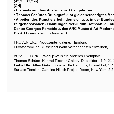
(42,3 x 30,2 in).
[CH].
• Erstmals auf dem Auktionsmarkt angeboten.
• Thomas Schüttes Druckgrafik ist gleichberechtigtes Me
• Arbeiten des Künstlers befinden sich u. a. in der Bun
Weitere Abbildung
zeitgenössischer Zeichnungen der Judith Rothschild Fou
Centre Georges Pompidou, des ARC Musée d’Art Moderne s
Dia Art Foundation in New York
.
PROVENIENZ: Produzentengalerie, Hamburg.
Privatsammlung Düsseldorf (vom Vorgenannten erworben).
AUSSTELLUNG: (Wohl jeweils ein anderes Exemplar:)
Thomas Schütte, Konrad Fischer Gallery, Düsseldorf, 1.9.-21.
Liebe Ute! Alles Gute!
, Galerie Ute Parduhn, Düsseldorf, 1.7
Surface Tension, Carolina Nitsch Project Room, New York, 2.2
Weitere Abbildung
Raumbeispiel