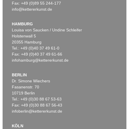
Fax: +49 (0)89 55 244-177
info@kettererkunst.de
Auktion 382 - Lot 151
A. WERNER
Moltkes Arbeitszimmer in Versailles
, 1870
HAMBURG
Ergebnis:
€ 2.000
Louisa von Saucken / Undine Schleifer
Holstenwall 5
20355 Hamburg
Tel.: +49 (0)40 37 49 61-0
Fax: +49 (0)40 37 49 61-66
infohamburg@kettererkunst.de
BERLIN
Dr. Simone Wiechers
Fasanenstr. 70
Auktion 435 - Lot 53
10719 Berlin
ANTON VON WERNER
Bauerngehöft
, 1885
Tel.: +49 (0)30 88 67 53-63
Ergebnis:
€ 1.500
Fax: +49 (0)30 88 67 56-43
infoberlin@kettererkunst.de
KÖLN