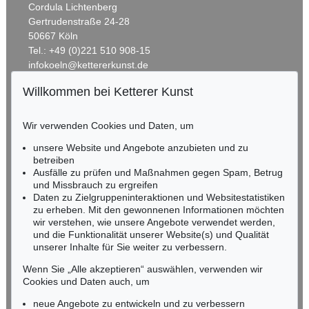
Cordula Lichtenberg
Gertrudenstraße 24-28
50667 Köln
Tel.: +49 (0)221 510 908-15
infokoeln@kettererkunst.de
Willkommen bei Ketterer Kunst
Auktion 310 - Lot 1290
BADEN-WÜRTTEMBERG
A. WERNER
HESSEN
Bismarck und General von Hartmann vor Longchamps 1. März 1871
, 1871
Wir verwenden Cookies und Daten, um
Ergebnis:
€ 1.440
RHEINLAND-PFALZ
Miriam Heß
unsere Website und Angebote anzubieten und zu
Tel.: +49 (0)62 21 58 80-038
betreiben
Ausfälle zu prüfen und Maßnahmen gegen Spam, Betrug
Fax: +49 (0)62 21 58 80-595
und Missbrauch zu ergreifen
infoheidelberg@kettererkunst.de
Daten zu Zielgruppeninteraktionen und Websitestatistiken
zu erheben. Mit den gewonnenen Informationen möchten
wir verstehen, wie unsere Angebote verwendet werden,
NORDDEUTSCHLAND
und die Funktionalität unserer Website(s) und Qualität
Nico Kassel, M.A.
unserer Inhalte für Sie weiter zu verbessern.
Tel.: +49 (0)89 55244-164
Mobil: +49 (0)171 8618661
Wenn Sie „Alle akzeptieren“ auswählen, verwenden wir
n.kassel@kettererkunst.de
Cookies und Daten auch, um
Auktion 435 - Lot 55
ANTON VON WERNER
neue Angebote zu entwickeln und zu verbessern
Blick auf die Burgruine Regenstein im Harz
, 1863