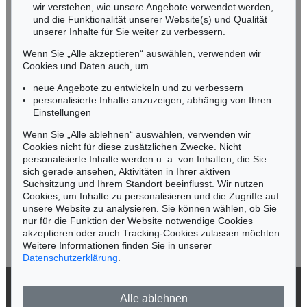
wir verstehen, wie unsere Angebote verwendet werden,
NORDDEUTSCHLAND
und die Funktionalität unserer Website(s) und Qualität
Nico Kassel, M.A.
unserer Inhalte für Sie weiter zu verbessern.
Tel.: +49 (0)89 55244-164
Wenn Sie „Alle akzeptieren“ auswählen, verwenden wir
Mobil: +49 (0)171 8618661
Cookies und Daten auch, um
n.kassel@kettererkunst.de
neue Angebote zu entwickeln und zu verbessern
personalisierte Inhalte anzuzeigen, abhängig von Ihren
Einstellungen
Keine Auktion mehr verpassen!
Wenn Sie „Alle ablehnen“ auswählen, verwenden wir
Wir informieren Sie rechtzeitig.
Cookies nicht für diese zusätzlichen Zwecke. Nicht
personalisierte Inhalte werden u. a. von Inhalten, die Sie
sich gerade ansehen, Aktivitäten in Ihrer aktiven
Suchsitzung und Ihrem Standort beeinflusst. Wir nutzen
Cookies, um Inhalte zu personalisieren und die Zugriffe auf
Jetzt zum Newsletter anmelden >
unsere Website zu analysieren. Sie können wählen, ob Sie
nur für die Funktion der Website notwendige Cookies
akzeptieren oder auch Tracking-Cookies zulassen möchten.
Weitere Informationen finden Sie in unserer
Datenschutzerklärung
.
© 2026 Ketterer Kunst GmbH & Co. KG
Alle ablehnen