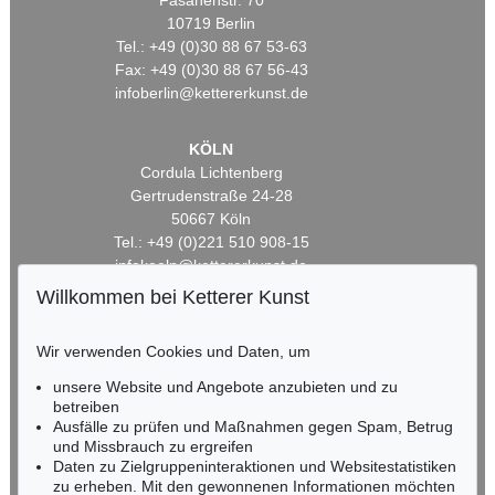
Fasanenstr. 70
10719 Berlin
Tel.: +49 (0)30 88 67 53-63
Fax: +49 (0)30 88 67 56-43
infoberlin@kettererkunst.de
KÖLN
Cordula Lichtenberg
Gertrudenstraße 24-28
50667 Köln
Tel.: +49 (0)221 510 908-15
infokoeln@kettererkunst.de
Willkommen bei Ketterer Kunst
BADEN-WÜRTTEMBERG
HESSEN
Wir verwenden Cookies und Daten, um
RHEINLAND-PFALZ
unsere Website und Angebote anzubieten und zu
Miriam Heß
betreiben
Tel.: +49 (0)62 21 58 80-038
Ausfälle zu prüfen und Maßnahmen gegen Spam, Betrug
Fax: +49 (0)62 21 58 80-595
und Missbrauch zu ergreifen
infoheidelberg@kettererkunst.de
Daten zu Zielgruppeninteraktionen und Websitestatistiken
zu erheben. Mit den gewonnenen Informationen möchten