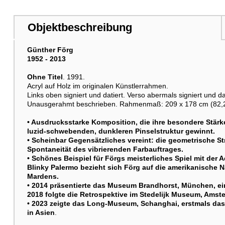
Objektbeschreibung
Günther Förg
1952 - 2013
Ohne Titel
. 1991.
Acryl auf Holz im originalen Künstlerrahmen.
Links oben signiert und datiert. Verso abermals signiert und da
Unausgerahmt beschrieben. Rahmenmaß: 209 x 178 cm (82,2 x
• Ausdrucksstarke Komposition, die ihre besondere Stärke
luzid-schwebenden, dunkleren Pinselstruktur gewinnt.
• Scheinbar Gegensätzliches vereint: die geometrische St
Spontaneität des vibrierenden Farbauftrages.
• Schönes Beispiel für Förgs meisterliches Spiel mit der 
Blinky Palermo bezieht sich Förg auf die amerikanische
Mardens.
• 2014 präsentierte das Museum Brandhorst, München, ei
2018 folgte die Retrospektive im Stedelijk Museum, Amst
• 2023 zeigte das Long-Museum, Schanghai, erstmals das
in Asien
.