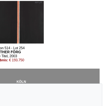
on 514 - Lot 254
THER FÖRG
Titel
, 2003
bnis:
€ 193.750
KÖLN
Cordula Lichtenberg
Gertrudenstraße 24-28
50667 Köln
Tel.: +49 (0)221 510 908-15