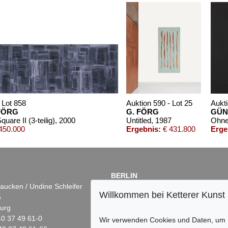
 Lot 858
Auktion 590 - Lot 25
Aukti
FÖRG
G. FÖRG
GÜN
uare II (3-teilig)
, 2000
Untitled
, 1987
Ohne 
450.000
Ergebnis:
€ 431.800
Erge
BERLIN
aucken / Undine Schleifer
Dr. Simone Wiechers
Willkommen bei Ketterer Kunst
5
Fasanenstr. 70
urg
10719 Berlin
)40 37 49 61-0
Tel.: +49 (0)30 88 67 53-63
Wir verwenden Cookies und Daten, um