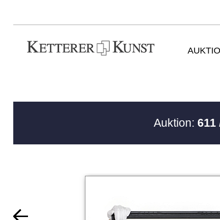
AUKTI
Auktion:
611 