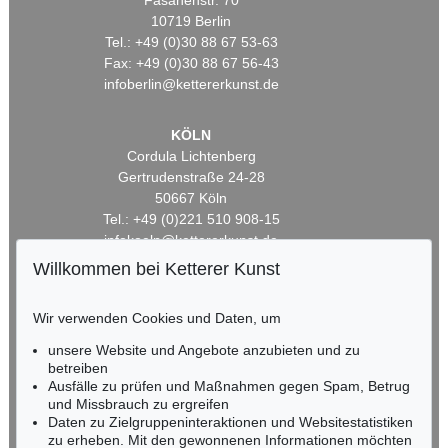
Fasanenstr. 70
10719 Berlin
Tel.: +49 (0)30 88 67 53-63
Fax: +49 (0)30 88 67 56-43
infoberlin@kettererkunst.de
KÖLN
Cordula Lichtenberg
Gertrudenstraße 24-28
50667 Köln
Tel.: +49 (0)221 510 908-15
infokoeln@kettererkunst.de
Willkommen bei Ketterer Kunst
BADEN-WÜRTTEMBERG
HESSEN
Wir verwenden Cookies und Daten, um
RHEINLAND-PFALZ
unsere Website und Angebote anzubieten und zu
Miriam Heß
betreiben
Tel.: +49 (0)62 21 58 80-038
Ausfälle zu prüfen und Maßnahmen gegen Spam, Betrug
Fax: +49 (0)62 21 58 80-595
und Missbrauch zu ergreifen
infoheidelberg@kettererkunst.de
Daten zu Zielgruppeninteraktionen und Websitestatistiken
zu erheben. Mit den gewonnenen Informationen möchten