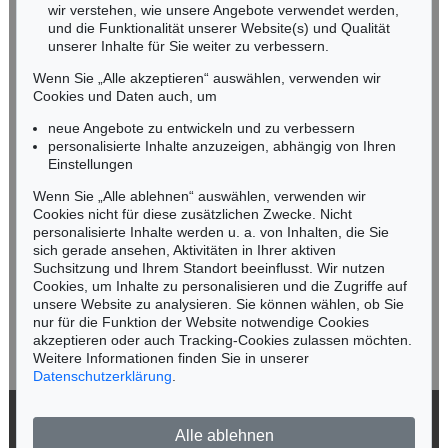
wir verstehen, wie unsere Angebote verwendet werden,
NORDDEUTSCHLAND
und die Funktionalität unserer Website(s) und Qualität
Nico Kassel, M.A.
unserer Inhalte für Sie weiter zu verbessern.
Tel.: +49 (0)89 55244-164
Wenn Sie „Alle akzeptieren“ auswählen, verwenden wir
Mobil: +49 (0)171 8618661
Cookies und Daten auch, um
n.kassel@kettererkunst.de
neue Angebote zu entwickeln und zu verbessern
personalisierte Inhalte anzuzeigen, abhängig von Ihren
Einstellungen
Keine Auktion mehr verpassen!
Wenn Sie „Alle ablehnen“ auswählen, verwenden wir
Wir informieren Sie rechtzeitig.
Cookies nicht für diese zusätzlichen Zwecke. Nicht
personalisierte Inhalte werden u. a. von Inhalten, die Sie
sich gerade ansehen, Aktivitäten in Ihrer aktiven
Suchsitzung und Ihrem Standort beeinflusst. Wir nutzen
Cookies, um Inhalte zu personalisieren und die Zugriffe auf
Jetzt zum Newsletter anmelden >
unsere Website zu analysieren. Sie können wählen, ob Sie
nur für die Funktion der Website notwendige Cookies
akzeptieren oder auch Tracking-Cookies zulassen möchten.
Weitere Informationen finden Sie in unserer
Datenschutzerklärung
.
© 2026 Ketterer Kunst GmbH & Co. KG
Alle ablehnen