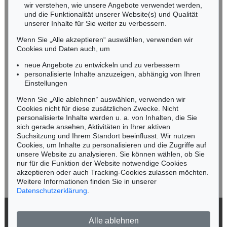
wir verstehen, wie unsere Angebote verwendet werden,
NORDDEUTSCHLAND
und die Funktionalität unserer Website(s) und Qualität
Nico Kassel, M.A.
unserer Inhalte für Sie weiter zu verbessern.
Tel.: +49 (0)89 55244-164
Wenn Sie „Alle akzeptieren“ auswählen, verwenden wir
Mobil: +49 (0)171 8618661
Cookies und Daten auch, um
n.kassel@kettererkunst.de
neue Angebote zu entwickeln und zu verbessern
personalisierte Inhalte anzuzeigen, abhängig von Ihren
Einstellungen
Keine Auktion mehr verpassen!
Wenn Sie „Alle ablehnen“ auswählen, verwenden wir
Wir informieren Sie rechtzeitig.
Cookies nicht für diese zusätzlichen Zwecke. Nicht
personalisierte Inhalte werden u. a. von Inhalten, die Sie
sich gerade ansehen, Aktivitäten in Ihrer aktiven
Suchsitzung und Ihrem Standort beeinflusst. Wir nutzen
Cookies, um Inhalte zu personalisieren und die Zugriffe auf
Jetzt zum Newsletter anmelden >
unsere Website zu analysieren. Sie können wählen, ob Sie
nur für die Funktion der Website notwendige Cookies
akzeptieren oder auch Tracking-Cookies zulassen möchten.
Weitere Informationen finden Sie in unserer
Datenschutzerklärung
.
© 2026 Ketterer Kunst GmbH & Co. KG
Alle ablehnen