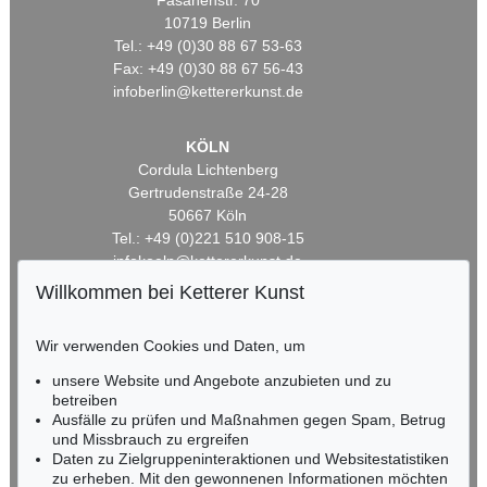
Fasanenstr. 70
10719 Berlin
Tel.: +49 (0)30 88 67 53-63
Fax: +49 (0)30 88 67 56-43
infoberlin@kettererkunst.de
KÖLN
Cordula Lichtenberg
Gertrudenstraße 24-28
50667 Köln
Tel.: +49 (0)221 510 908-15
infokoeln@kettererkunst.de
Willkommen bei Ketterer Kunst
BADEN-WÜRTTEMBERG
HESSEN
Wir verwenden Cookies und Daten, um
RHEINLAND-PFALZ
unsere Website und Angebote anzubieten und zu
Miriam Heß
betreiben
Tel.: +49 (0)62 21 58 80-038
Ausfälle zu prüfen und Maßnahmen gegen Spam, Betrug
Fax: +49 (0)62 21 58 80-595
und Missbrauch zu ergreifen
infoheidelberg@kettererkunst.de
Daten zu Zielgruppeninteraktionen und Websitestatistiken
zu erheben. Mit den gewonnenen Informationen möchten