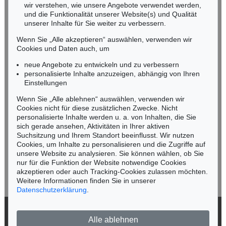
wir verstehen, wie unsere Angebote verwendet werden,
NORDDEUTSCHLAND
und die Funktionalität unserer Website(s) und Qualität
Nico Kassel, M.A.
unserer Inhalte für Sie weiter zu verbessern.
Tel.: +49 (0)89 55244-164
Wenn Sie „Alle akzeptieren“ auswählen, verwenden wir
Mobil: +49 (0)171 8618661
Cookies und Daten auch, um
n.kassel@kettererkunst.de
neue Angebote zu entwickeln und zu verbessern
personalisierte Inhalte anzuzeigen, abhängig von Ihren
Einstellungen
Keine Auktion mehr verpassen!
Wenn Sie „Alle ablehnen“ auswählen, verwenden wir
Wir informieren Sie rechtzeitig.
Cookies nicht für diese zusätzlichen Zwecke. Nicht
personalisierte Inhalte werden u. a. von Inhalten, die Sie
sich gerade ansehen, Aktivitäten in Ihrer aktiven
Suchsitzung und Ihrem Standort beeinflusst. Wir nutzen
Cookies, um Inhalte zu personalisieren und die Zugriffe auf
Jetzt zum Newsletter anmelden >
unsere Website zu analysieren. Sie können wählen, ob Sie
nur für die Funktion der Website notwendige Cookies
akzeptieren oder auch Tracking-Cookies zulassen möchten.
Weitere Informationen finden Sie in unserer
Datenschutzerklärung
.
© 2026 Ketterer Kunst GmbH & Co. KG
Alle ablehnen