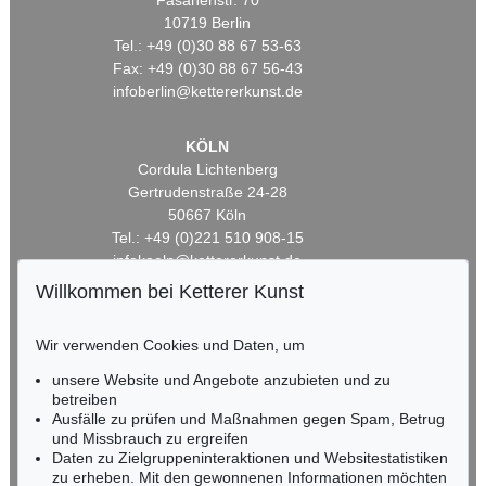
Fasanenstr. 70
10719 Berlin
Tel.: +49 (0)30 88 67 53-63
Fax: +49 (0)30 88 67 56-43
infoberlin@kettererkunst.de
KÖLN
Cordula Lichtenberg
Gertrudenstraße 24-28
50667 Köln
Tel.: +49 (0)221 510 908-15
infokoeln@kettererkunst.de
Willkommen bei Ketterer Kunst
BADEN-WÜRTTEMBERG
HESSEN
Wir verwenden Cookies und Daten, um
RHEINLAND-PFALZ
unsere Website und Angebote anzubieten und zu
Miriam Heß
betreiben
Tel.: +49 (0)62 21 58 80-038
Ausfälle zu prüfen und Maßnahmen gegen Spam, Betrug
Fax: +49 (0)62 21 58 80-595
und Missbrauch zu ergreifen
infoheidelberg@kettererkunst.de
Daten zu Zielgruppeninteraktionen und Websitestatistiken
zu erheben. Mit den gewonnenen Informationen möchten