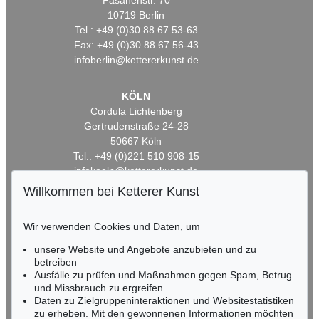
Fasanenstr. 70
10719 Berlin
Tel.: +49 (0)30 88 67 53-63
Fax: +49 (0)30 88 67 56-43
infoberlin@kettererkunst.de
KÖLN
Cordula Lichtenberg
Gertrudenstraße 24-28
50667 Köln
Tel.: +49 (0)221 510 908-15
infokoeln@kettererkunst.de
Willkommen bei Ketterer Kunst
BADEN-WÜRTTEMBERG
HESSEN
Wir verwenden Cookies und Daten, um
RHEINLAND-PFALZ
unsere Website und Angebote anzubieten und zu
Miriam Heß
betreiben
Tel.: +49 (0)62 21 58 80-038
Ausfälle zu prüfen und Maßnahmen gegen Spam, Betrug
Fax: +49 (0)62 21 58 80-595
und Missbrauch zu ergreifen
infoheidelberg@kettererkunst.de
Daten zu Zielgruppeninteraktionen und Websitestatistiken
zu erheben. Mit den gewonnenen Informationen möchten