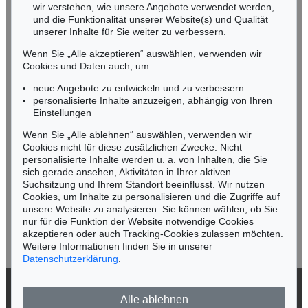
wir verstehen, wie unsere Angebote verwendet werden,
NORDDEUTSCHLAND
und die Funktionalität unserer Website(s) und Qualität
Nico Kassel, M.A.
unserer Inhalte für Sie weiter zu verbessern.
Tel.: +49 (0)89 55244-164
Wenn Sie „Alle akzeptieren“ auswählen, verwenden wir
Mobil: +49 (0)171 8618661
Cookies und Daten auch, um
n.kassel@kettererkunst.de
neue Angebote zu entwickeln und zu verbessern
personalisierte Inhalte anzuzeigen, abhängig von Ihren
Einstellungen
Keine Auktion mehr verpassen!
Wenn Sie „Alle ablehnen“ auswählen, verwenden wir
Wir informieren Sie rechtzeitig.
Cookies nicht für diese zusätzlichen Zwecke. Nicht
personalisierte Inhalte werden u. a. von Inhalten, die Sie
sich gerade ansehen, Aktivitäten in Ihrer aktiven
Suchsitzung und Ihrem Standort beeinflusst. Wir nutzen
Cookies, um Inhalte zu personalisieren und die Zugriffe auf
Jetzt zum Newsletter anmelden >
unsere Website zu analysieren. Sie können wählen, ob Sie
nur für die Funktion der Website notwendige Cookies
akzeptieren oder auch Tracking-Cookies zulassen möchten.
Weitere Informationen finden Sie in unserer
Datenschutzerklärung
.
© 2026 Ketterer Kunst GmbH & Co. KG
Alle ablehnen