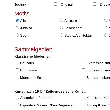
Technik:
Original
Druckg
Motiv:
Alle
Abstrakt
Judaica
Landschaft
Sport
Städte/Architektur
Sammelgebiet:
Klassische Moderne:
Bauhaus
Expressionism
Futurismus
Impressionism
Münchner Schule
Sezessionskun
Kunst nach 1945 / Zeitgenössische Kunst:
Abstraktion / Informel
Kinetische Kun
Figurative Malerei 70er-Gegenwart
Konzeptkunst /