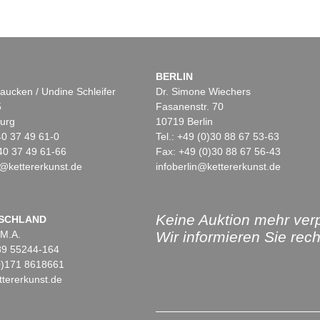
BERLIN
aucken / Undine Schleifer
Dr. Simone Wiechers
5
Fasanenstr. 70
urg
10719 Berlin
)40 37 49 61-0
Tel.: +49 (0)30 88 67 53-63
40 37 49 61-66
Fax: +49 (0)30 88 67 56-43
@kettererkunst.de
infoberlin@kettererkunst.de
Keine Auktion mehr ver
SCHLAND
 M.A.
Wir informieren Sie recht
)89 55244-164
(0)171 8618661
tererkunst.de