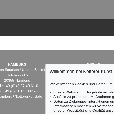
HAMBURG
BERLIN
on Saucken / Undine Schleifer
Dr. Simone Wiechers
Willkommen bei Ketterer Kunst
Holstenwall 5
Fasanenstr. 70
20355 Hamburg
10719 Berlin
Wir verwenden Cookies und Daten, um
l.: +49 (0)40 37 49 61-0
Tel.: +49 (0)30 88 67 53-6
x: +49 (0)40 37 49 61-66
Fax: +49 (0)30 88 67 56-
unsere Website und Angebote anzubi
hamburg@kettererkunst.de
infoberlin@kettererkunst.
Ausfälle zu prüfen und Maßnahmen g
Daten zu Zielgruppeninteraktionen u
Informationen möchten wir verstehen
unserer Website(s) und Qualität unser