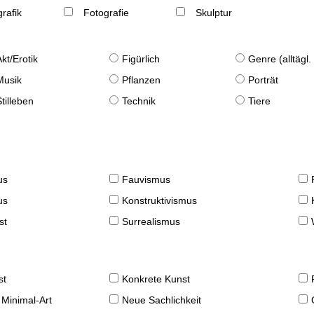
rafik
Fotografie
Skulptur
Akt/Erotik
Figürlich
Genre (alltägl
Musik
Pflanzen
Porträt
Stilleben
Technik
Tiere
us
Fauvismus
us
Konstruktivismus
st
Surrealismus
st
Konkrete Kunst
 Minimal-Art
Neue Sachlichkeit