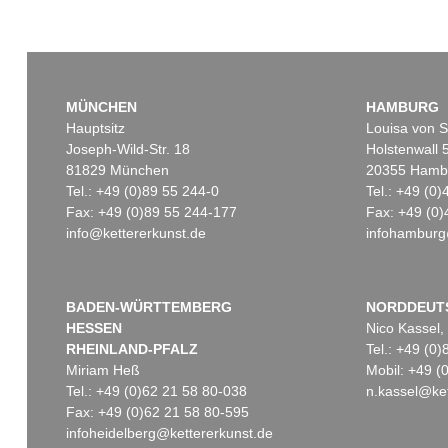
MÜNCHEN
HAMBURG
Hauptsitz
Louisa von S
Joseph-Wild-Str. 18
Holstenwall 
81829 München
20355 Hamb
Tel.: +49 (0)89 55 244-0
Tel.: +49 (0
Fax: +49 (0)89 55 244-177
Fax: +49 (0)
info@kettererkunst.de
infohamburg
BADEN-WÜRTTEMBERG
NORDDEUT
HESSEN
Nico Kassel,
RHEINLAND-PFALZ
Tel.: +49 (0
Miriam Heß
Mobil: +49 
Tel.: +49 (0)62 21 58 80-038
n.kassel@ket
Fax: +49 (0)62 21 58 80-595
infoheidelberg@kettererkunst.de