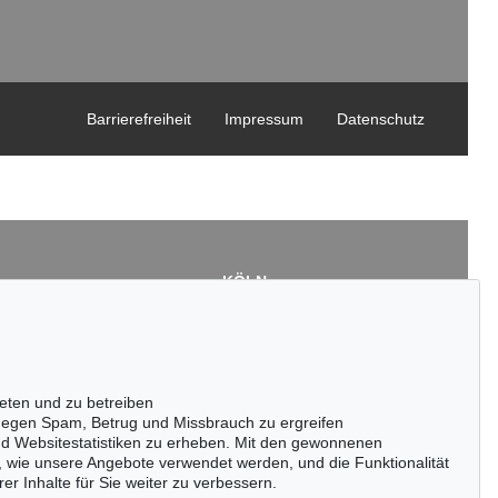
Barrierefreiheit
Impressum
Datenschutz
KÖLN
Cordula Lichtenberg
Gertrudenstraße 24-28
50667 Köln
3
Tel.: +49 (0)221 510 908-15
43
infokoeln@kettererkunst.de
eten und zu betreiben
de
egen Spam, Betrug und Missbrauch zu ergreifen
nd Websitestatistiken zu erheben. Mit den gewonnenen
, wie unsere Angebote verwendet werden, und die Funktionalität
er Inhalte für Sie weiter zu verbessern.