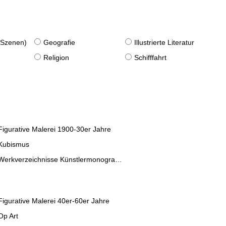
. Szenen)
Geografie
Illustrierte Literatur
Religion
Schifffahrt
Figurative Malerei 1900-30er Jahre
Kubismus
Werkverzeichnisse Künstlermonographien
Figurative Malerei 40er-60er Jahre
Op Art