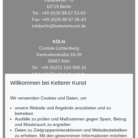
Fasanenstr. 70
10719 Berlin
Tel.: +49 (0)30 88 67 53-63
Fax: +49 (0)30 88 67 56-43
infoberlin@kettererkunst.de
KÖLN
Cordula Lichtenberg
Gertrudenstraße 24-28
50667 Köln
Tel.: +49 (0)221 510 908-15
infokoeln@kettererkunst.de
Willkommen bei Ketterer Kunst
BADEN-WÜRTTEMBERG
HESSEN
Wir verwenden Cookies und Daten, um
RHEINLAND-PFALZ
unsere Website und Angebote anzubieten und zu
Miriam Heß
betreiben
Tel.: +49 (0)62 21 58 80-038
Ausfälle zu prüfen und Maßnahmen gegen Spam, Betrug
Fax: +49 (0)62 21 58 80-595
und Missbrauch zu ergreifen
infoheidelberg@kettererkunst.de
Daten zu Zielgruppeninteraktionen und Websitestatistiken
zu erheben. Mit den gewonnenen Informationen möchten