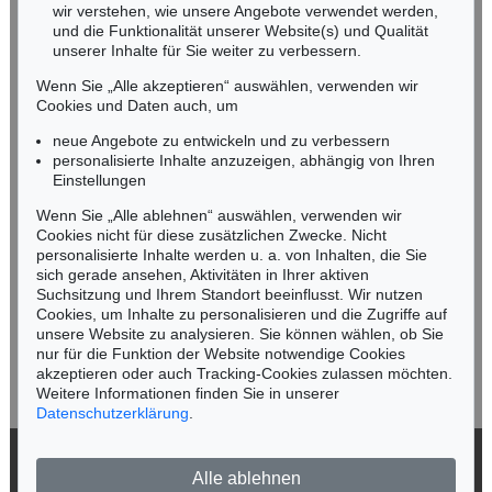
wir verstehen, wie unsere Angebote verwendet werden,
NORDDEUTSCHLAND
und die Funktionalität unserer Website(s) und Qualität
Nico Kassel, M.A.
unserer Inhalte für Sie weiter zu verbessern.
Tel.: +49 (0)89 55244-164
Wenn Sie „Alle akzeptieren“ auswählen, verwenden wir
Mobil: +49 (0)171 8618661
Cookies und Daten auch, um
n.kassel@kettererkunst.de
neue Angebote zu entwickeln und zu verbessern
personalisierte Inhalte anzuzeigen, abhängig von Ihren
Einstellungen
Keine Auktion mehr verpassen!
Wenn Sie „Alle ablehnen“ auswählen, verwenden wir
Wir informieren Sie rechtzeitig.
Cookies nicht für diese zusätzlichen Zwecke. Nicht
personalisierte Inhalte werden u. a. von Inhalten, die Sie
sich gerade ansehen, Aktivitäten in Ihrer aktiven
Suchsitzung und Ihrem Standort beeinflusst. Wir nutzen
Cookies, um Inhalte zu personalisieren und die Zugriffe auf
Jetzt zum Newsletter anmelden >
unsere Website zu analysieren. Sie können wählen, ob Sie
nur für die Funktion der Website notwendige Cookies
akzeptieren oder auch Tracking-Cookies zulassen möchten.
Weitere Informationen finden Sie in unserer
Datenschutzerklärung
.
© 2026 Ketterer Kunst GmbH & Co. KG
Alle ablehnen