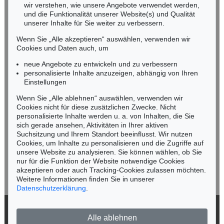
wir verstehen, wie unsere Angebote verwendet werden,
NORDDEUTSCHLAND
und die Funktionalität unserer Website(s) und Qualität
Nico Kassel, M.A.
unserer Inhalte für Sie weiter zu verbessern.
Tel.: +49 (0)89 55244-164
Wenn Sie „Alle akzeptieren“ auswählen, verwenden wir
Mobil: +49 (0)171 8618661
Cookies und Daten auch, um
n.kassel@kettererkunst.de
neue Angebote zu entwickeln und zu verbessern
personalisierte Inhalte anzuzeigen, abhängig von Ihren
Einstellungen
Keine Auktion mehr verpassen!
Wenn Sie „Alle ablehnen“ auswählen, verwenden wir
Wir informieren Sie rechtzeitig.
Cookies nicht für diese zusätzlichen Zwecke. Nicht
personalisierte Inhalte werden u. a. von Inhalten, die Sie
sich gerade ansehen, Aktivitäten in Ihrer aktiven
Suchsitzung und Ihrem Standort beeinflusst. Wir nutzen
Cookies, um Inhalte zu personalisieren und die Zugriffe auf
Jetzt zum Newsletter anmelden >
unsere Website zu analysieren. Sie können wählen, ob Sie
nur für die Funktion der Website notwendige Cookies
akzeptieren oder auch Tracking-Cookies zulassen möchten.
Weitere Informationen finden Sie in unserer
Datenschutzerklärung
.
© 2026 Ketterer Kunst GmbH & Co. KG
Alle ablehnen