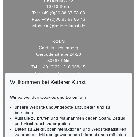
Fasanenstr. 70
10719 Berlin
Tel.: +49 (0)30 88 67 53-63
Fax: +49 (0)30 88 67 56-43
infoberlin@kettererkunst.de
KÖLN
Cordula Lichtenberg
Gertrudenstraße 24-28
50667 Köln
Tel.: +49 (0)221 510 908-15
infokoeln@kettererkunst.de
Willkommen bei Ketterer Kunst
BADEN-WÜRTTEMBERG
HESSEN
Wir verwenden Cookies und Daten, um
RHEINLAND-PFALZ
unsere Website und Angebote anzubieten und zu
Miriam Heß
betreiben
Tel.: +49 (0)62 21 58 80-038
Ausfälle zu prüfen und Maßnahmen gegen Spam, Betrug
Fax: +49 (0)62 21 58 80-595
und Missbrauch zu ergreifen
infoheidelberg@kettererkunst.de
Daten zu Zielgruppeninteraktionen und Websitestatistiken
zu erheben. Mit den gewonnenen Informationen möchten