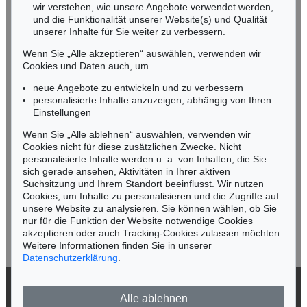
wir verstehen, wie unsere Angebote verwendet werden,
NORDDEUTSCHLAND
und die Funktionalität unserer Website(s) und Qualität
Nico Kassel, M.A.
unserer Inhalte für Sie weiter zu verbessern.
Tel.: +49 (0)89 55244-164
Wenn Sie „Alle akzeptieren“ auswählen, verwenden wir
Mobil: +49 (0)171 8618661
Cookies und Daten auch, um
n.kassel@kettererkunst.de
neue Angebote zu entwickeln und zu verbessern
personalisierte Inhalte anzuzeigen, abhängig von Ihren
Einstellungen
Keine Auktion mehr verpassen!
Wenn Sie „Alle ablehnen“ auswählen, verwenden wir
Wir informieren Sie rechtzeitig.
Cookies nicht für diese zusätzlichen Zwecke. Nicht
personalisierte Inhalte werden u. a. von Inhalten, die Sie
sich gerade ansehen, Aktivitäten in Ihrer aktiven
Suchsitzung und Ihrem Standort beeinflusst. Wir nutzen
Cookies, um Inhalte zu personalisieren und die Zugriffe auf
Jetzt zum Newsletter anmelden >
unsere Website zu analysieren. Sie können wählen, ob Sie
nur für die Funktion der Website notwendige Cookies
akzeptieren oder auch Tracking-Cookies zulassen möchten.
Weitere Informationen finden Sie in unserer
Datenschutzerklärung
.
© 2026 Ketterer Kunst GmbH & Co. KG
Alle ablehnen