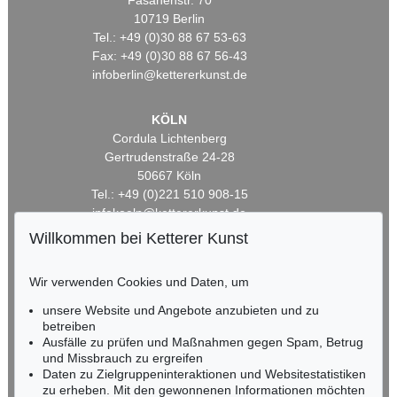
Fasanenstr. 70
10719 Berlin
Tel.: +49 (0)30 88 67 53-63
Fax: +49 (0)30 88 67 56-43
infoberlin@kettererkunst.de
KÖLN
Cordula Lichtenberg
Gertrudenstraße 24-28
50667 Köln
Tel.: +49 (0)221 510 908-15
infokoeln@kettererkunst.de
Willkommen bei Ketterer Kunst
BADEN-WÜRTTEMBERG
HESSEN
Wir verwenden Cookies und Daten, um
RHEINLAND-PFALZ
unsere Website und Angebote anzubieten und zu
Miriam Heß
betreiben
Tel.: +49 (0)62 21 58 80-038
Ausfälle zu prüfen und Maßnahmen gegen Spam, Betrug
Fax: +49 (0)62 21 58 80-595
und Missbrauch zu ergreifen
infoheidelberg@kettererkunst.de
Daten zu Zielgruppeninteraktionen und Websitestatistiken
zu erheben. Mit den gewonnenen Informationen möchten