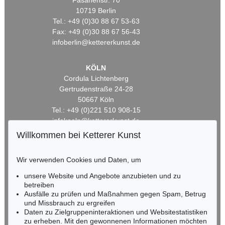
Fasanenstr. 70
10719 Berlin
Tel.: +49 (0)30 88 67 53-63
Fax: +49 (0)30 88 67 56-43
infoberlin@kettererkunst.de
KÖLN
Cordula Lichtenberg
Gertrudenstraße 24-28
50667 Köln
Tel.: +49 (0)221 510 908-15
infokoeln@kettererkunst.de
Willkommen bei Ketterer Kunst
BADEN-WÜRTTEMBERG
HESSEN
Wir verwenden Cookies und Daten, um
RHEINLAND-PFALZ
unsere Website und Angebote anzubieten und zu
Miriam Heß
betreiben
Tel.: +49 (0)62 21 58 80-038
Ausfälle zu prüfen und Maßnahmen gegen Spam, Betrug
Fax: +49 (0)62 21 58 80-595
und Missbrauch zu ergreifen
infoheidelberg@kettererkunst.de
Daten zu Zielgruppeninteraktionen und Websitestatistiken
zu erheben. Mit den gewonnenen Informationen möchten