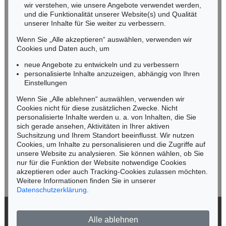
wir verstehen, wie unsere Angebote verwendet werden,
NORDDEUTSCHLAND
und die Funktionalität unserer Website(s) und Qualität
Nico Kassel, M.A.
unserer Inhalte für Sie weiter zu verbessern.
Tel.: +49 (0)89 55244-164
Wenn Sie „Alle akzeptieren“ auswählen, verwenden wir
Mobil: +49 (0)171 8618661
Cookies und Daten auch, um
n.kassel@kettererkunst.de
neue Angebote zu entwickeln und zu verbessern
personalisierte Inhalte anzuzeigen, abhängig von Ihren
Einstellungen
Keine Auktion mehr verpassen!
Wenn Sie „Alle ablehnen“ auswählen, verwenden wir
Wir informieren Sie rechtzeitig.
Cookies nicht für diese zusätzlichen Zwecke. Nicht
personalisierte Inhalte werden u. a. von Inhalten, die Sie
sich gerade ansehen, Aktivitäten in Ihrer aktiven
Suchsitzung und Ihrem Standort beeinflusst. Wir nutzen
Cookies, um Inhalte zu personalisieren und die Zugriffe auf
Jetzt zum Newsletter anmelden >
unsere Website zu analysieren. Sie können wählen, ob Sie
nur für die Funktion der Website notwendige Cookies
akzeptieren oder auch Tracking-Cookies zulassen möchten.
Weitere Informationen finden Sie in unserer
Datenschutzerklärung
.
© 2026 Ketterer Kunst GmbH & Co. KG
Alle ablehnen