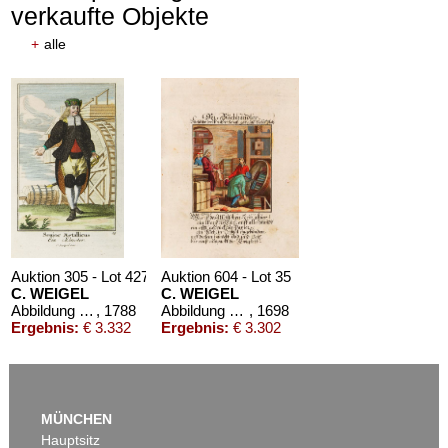
verkaufte Objekte
+
alle
Auktion 305 - Lot 427
Auktion 604 - Lot 35
C. WEIGEL
C. WEIGEL
Abbildung aller Berg- und Hütten-Beamten. 1788.
, 1788
Abbildung der Gemein-Nützlichen Haupt-Stände ... Künstler und Handwerker
, 1698
Ergebnis:
€ 3.332
Ergebnis:
€ 3.302
MÜNCHEN
Hauptsitz