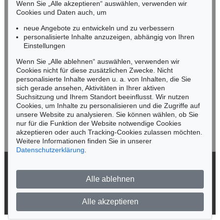
Mobil: +49 (0)171 8618661
Wenn Sie „Alle akzeptieren“ auswählen, verwenden wir
n.kassel@kettererkunst.de
Cookies und Daten auch, um
Auktion 373 - Lot 624
Auktion 418 - Lot 422
C. WEIGEL
CHRISTOPH WEIGEL
neue Angebote zu entwickeln und zu verbessern
Sculptura historiarum (1697)
, 1697
Memorabilia facta. 1722
, 1722
personalisierte Inhalte anzuzeigen, abhängig von Ihren
Ergebnis:
€ 600
Ergebnis:
€ 324
Keine Auktion mehr verpassen!
Einstellungen
Wir informieren Sie rechtzeitig.
Wenn Sie „Alle ablehnen“ auswählen, verwenden wir
Cookies nicht für diese zusätzlichen Zwecke. Nicht
personalisierte Inhalte werden u. a. von Inhalten, die Sie
sich gerade ansehen, Aktivitäten in Ihrer aktiven
Suchsitzung und Ihrem Standort beeinflusst. Wir nutzen
Jetzt zum Newsletter anmelden >
Cookies, um Inhalte zu personalisieren und die Zugriffe auf
unsere Website zu analysieren. Sie können wählen, ob Sie
nur für die Funktion der Website notwendige Cookies
akzeptieren oder auch Tracking-Cookies zulassen möchten.
Weitere Informationen finden Sie in unserer
Datenschutzerklärung
.
Auktion 414 - Lot 845
C. WEIGEL
Die Welt in einer Nuß. 1730.
, 1730
© 2026 Ketterer Kunst GmbH & Co. KG
Ergebnis:
€ 240
Alle ablehnen
Datenschutz
Impressum
Barrierefreiheit
Alle akzeptieren