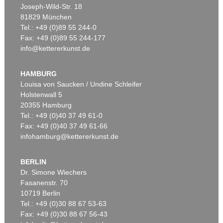
Joseph-Wild-Str. 18
81829 München
Tel.: +49 (0)89 55 244-0
Fax: +49 (0)89 55 244-177
info@kettererkunst.de
Auktion 405 - Lot 636
Auktion 328 - Lot 283
C. WEIGEL
C. WEIGEL
Abbildung der gemein-nützlichen Haupt-Stände. 1698
, 1698
Abbildung der gemein-nützlichen Haupt-Stände. 1698
, 1698
HAMBURG
Ergebnis:
€ 2.880
Ergebnis:
€ 2.640
Louisa von Saucken / Undine Schleifer
Holstenwall 5
20355 Hamburg
Tel.: +49 (0)40 37 49 61-0
Fax: +49 (0)40 37 49 61-66
infohamburg@kettererkunst.de
BERLIN
Dr. Simone Wiechers
Fasanenstr. 70
Auktion 599 - Lot 265
10719 Berlin
CHRISTOPH WEIGEL
Tel.: +49 (0)30 88 67 53-63
Atlas Portatilis. Dabei: Atlas portatilis germanicus
, 1733
Ergebnis:
€ 1.778
Fax: +49 (0)30 88 67 56-43