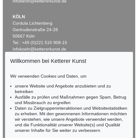
infoberlin@kettererkunst.de
KÖLN
Cordula Lichtenberg
Gertrudenstraße 24-28
50667 Köln
Tel.: +49 (0)221 510 908-15
infokoeln@kettererkunst.de
Willkommen bei Ketterer Kunst
Auktion 266 - Lot 70
Auktion 521 - Lot 242
BADEN-WÜRTTEMBERG
CHRISTOPH WEIGEL
C. WEIGEL
HESSEN
Historiae celebriores veteris testamenti. 1712. 2. Ausg.
Historiae celebriores veteris testamenti
, 1708
Wir verwenden Cookies und Daten, um
RHEINLAND-PFALZ
Ergebnis:
€ 989
Ergebnis:
€ 875
Miriam Heß
unsere Website und Angebote anzubieten und zu
Tel.: +49 (0)62 21 58 80-038
betreiben
Ausfälle zu prüfen und Maßnahmen gegen Spam, Betrug
Fax: +49 (0)62 21 58 80-595
und Missbrauch zu ergreifen
infoheidelberg@kettererkunst.de
Daten zu Zielgruppeninteraktionen und Websitestatistiken
zu erheben. Mit den gewonnenen Informationen möchten
wir verstehen, wie unsere Angebote verwendet werden,
NORDDEUTSCHLAND
und die Funktionalität unserer Website(s) und Qualität
Nico Kassel, M.A.
unserer Inhalte für Sie weiter zu verbessern.
Tel.: +49 (0)89 55244-164