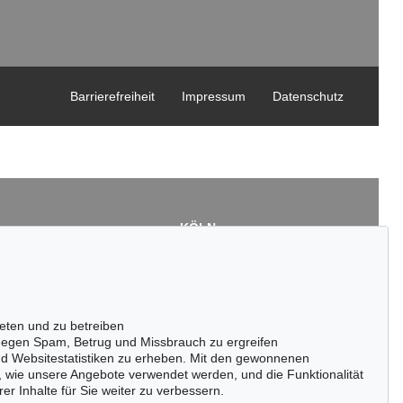
Barrierefreiheit
Impressum
Datenschutz
KÖLN
Cordula Lichtenberg
Gertrudenstraße 24-28
50667 Köln
3
Tel.: +49 (0)221 510 908-15
43
infokoeln@kettererkunst.de
eten und zu betreiben
de
egen Spam, Betrug und Missbrauch zu ergreifen
nd Websitestatistiken zu erheben. Mit den gewonnenen
, wie unsere Angebote verwendet werden, und die Funktionalität
er Inhalte für Sie weiter zu verbessern.