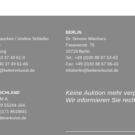
BERLIN
aucken / Undine Schleifer
Dr. Simone Wiechers
5
Fasanenstr. 70
urg
10719 Berlin
)40 37 49 61-0
Tel.: +49 (0)30 88 67 53-63
40 37 49 61-66
Fax: +49 (0)30 88 67 56-43
@kettererkunst.de
infoberlin@kettererkunst.de
Keine Auktion mehr ver
SCHLAND
 M.A.
Wir informieren Sie recht
)89 55244-164
(0)171 8618661
tererkunst.de