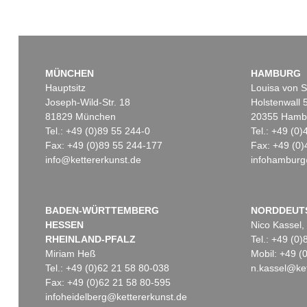
MÜNCHEN
HAMBURG
Hauptsitz
Louisa von S
Joseph-Wild-Str. 18
Holstenwall 
81829 München
20355 Hamb
Tel.: +49 (0)89 55 244-0
Tel.: +49 (0
Fax: +49 (0)89 55 244-177
Fax: +49 (0)
info@kettererkunst.de
infohamburg
BADEN-WÜRTTEMBERG
NORDDEUT
HESSEN
Nico Kassel,
RHEINLAND-PFALZ
Tel.: +49 (0
Miriam Heß
Mobil: +49 
Tel.: +49 (0)62 21 58 80-038
n.kassel@ket
Fax: +49 (0)62 21 58 80-595
infoheidelberg@kettererkunst.de