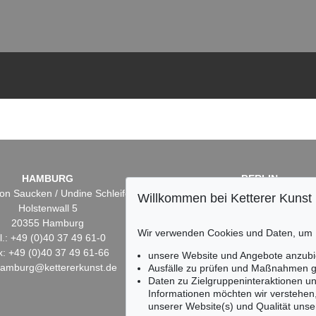
HAMBURG
BERLIN
on Saucken / Undine Schleifer
Dr. Simone Wiechers
Willkommen bei Ketterer Kunst
Holstenwall 5
Fasanenstr. 70
20355 Hamburg
10719 Berlin
Wir verwenden Cookies und Daten, um
l.: +49 (0)40 37 49 61-0
Tel.: +49 (0)30 88 67 53-6
x: +49 (0)40 37 49 61-66
Fax: +49 (0)30 88 67 56-
unsere Website und Angebote anzubi
hamburg@kettererkunst.de
infoberlin@kettererkunst.
Ausfälle zu prüfen und Maßnahmen g
Daten zu Zielgruppeninteraktionen u
Informationen möchten wir verstehen
unserer Website(s) und Qualität unser