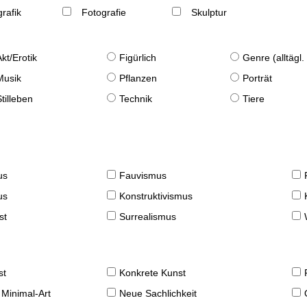
rafik
Fotografie
Skulptur
Akt/Erotik
Figürlich
Genre (alltägl
Musik
Pflanzen
Porträt
Stilleben
Technik
Tiere
us
Fauvismus
us
Konstruktivismus
st
Surrealismus
st
Konkrete Kunst
 Minimal-Art
Neue Sachlichkeit