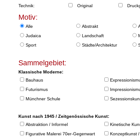
Technik:
Original
Druckg
Motiv:
Alle
Abstrakt
Judaica
Landschaft
Sport
Städte/Architektur
Sammelgebiet:
Klassische Moderne:
Bauhaus
Expressionism
Futurismus
Impressionism
Münchner Schule
Sezessionskun
Kunst nach 1945 / Zeitgenössische Kunst:
Abstraktion / Informel
Kinetische Kun
Figurative Malerei 70er-Gegenwart
Konzeptkunst /