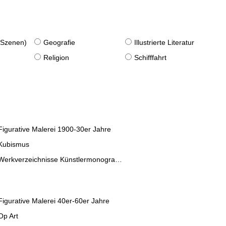
. Szenen)
Geografie
Illustrierte Literatur
Religion
Schifffahrt
Figurative Malerei 1900-30er Jahre
Kubismus
Werkverzeichnisse Künstlermonographien
Figurative Malerei 40er-60er Jahre
Op Art