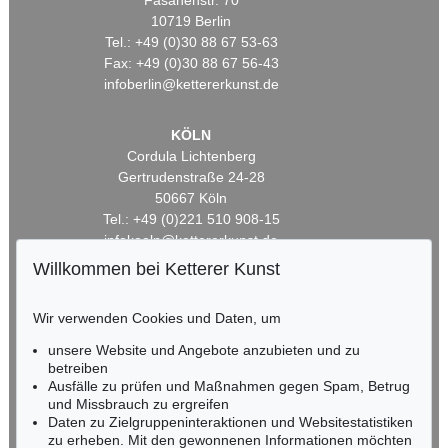
Fasanenstr. 70
10719 Berlin
Tel.: +49 (0)30 88 67 53-63
Fax: +49 (0)30 88 67 56-43
infoberlin@kettererkunst.de
KÖLN
Cordula Lichtenberg
Gertrudenstraße 24-28
50667 Köln
Tel.: +49 (0)221 510 908-15
infokoeln@kettererkunst.de
Willkommen bei Ketterer Kunst
BADEN-WÜRTTEMBERG
HESSEN
Wir verwenden Cookies und Daten, um
RHEINLAND-PFALZ
unsere Website und Angebote anzubieten und zu
Miriam Heß
betreiben
Tel.: +49 (0)62 21 58 80-038
Ausfälle zu prüfen und Maßnahmen gegen Spam, Betrug
Fax: +49 (0)62 21 58 80-595
und Missbrauch zu ergreifen
infoheidelberg@kettererkunst.de
Daten zu Zielgruppeninteraktionen und Websitestatistiken
zu erheben. Mit den gewonnenen Informationen möchten