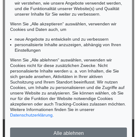
wir verstehen, wie unsere Angebote verwendet werden,
NORDDEUTSCHLAND
und die Funktionalität unserer Website(s) und Qualität
Nico Kassel, M.A.
unserer Inhalte für Sie weiter zu verbessern.
Tel.: +49 (0)89 55244-164
Wenn Sie „Alle akzeptieren“ auswählen, verwenden wir
Mobil: +49 (0)171 8618661
Cookies und Daten auch, um
n.kassel@kettererkunst.de
neue Angebote zu entwickeln und zu verbessern
personalisierte Inhalte anzuzeigen, abhängig von Ihren
Einstellungen
Keine Auktion mehr verpassen!
Wenn Sie „Alle ablehnen“ auswählen, verwenden wir
Wir informieren Sie rechtzeitig.
Cookies nicht für diese zusätzlichen Zwecke. Nicht
personalisierte Inhalte werden u. a. von Inhalten, die Sie
sich gerade ansehen, Aktivitäten in Ihrer aktiven
Suchsitzung und Ihrem Standort beeinflusst. Wir nutzen
Cookies, um Inhalte zu personalisieren und die Zugriffe auf
Jetzt zum Newsletter anmelden >
unsere Website zu analysieren. Sie können wählen, ob Sie
nur für die Funktion der Website notwendige Cookies
akzeptieren oder auch Tracking-Cookies zulassen möchten.
Weitere Informationen finden Sie in unserer
Datenschutzerklärung
.
© 2026 Ketterer Kunst GmbH & Co. KG
Alle ablehnen