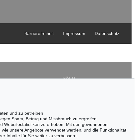
Barrierefreiheit
Impressum
Datenschutz
KÖLN
Cordula Lichtenberg
Gertrudenstraße 24-28
50667 Köln
3
Tel.: +49 (0)221 510 908-15
43
infokoeln@kettererkunst.de
eten und zu betreiben
de
egen Spam, Betrug und Missbrauch zu ergreifen
nd Websitestatistiken zu erheben. Mit den gewonnenen
, wie unsere Angebote verwendet werden, und die Funktionalität
er Inhalte für Sie weiter zu verbessern.