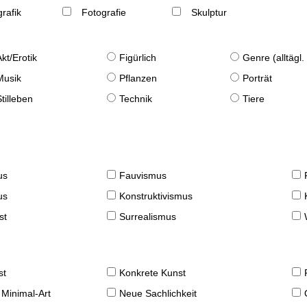
rafik
Fotografie
Skulptur
Akt/Erotik
Figürlich
Genre (alltägl
Musik
Pflanzen
Porträt
Stilleben
Technik
Tiere
us
Fauvismus
us
Konstruktivismus
st
Surrealismus
st
Konkrete Kunst
 Minimal-Art
Neue Sachlichkeit