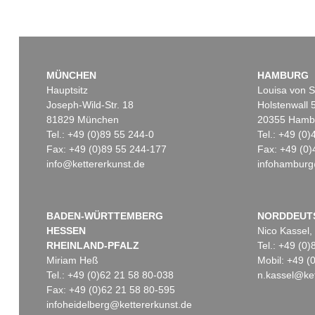
MÜNCHEN
HAMBURG
Hauptsitz
Louisa von S
Joseph-Wild-Str. 18
Holstenwall 
81829 München
20355 Hamb
Tel.: +49 (0)89 55 244-0
Tel.: +49 (0
Fax: +49 (0)89 55 244-177
Fax: +49 (0)
info@kettererkunst.de
infohamburg
BADEN-WÜRTTEMBERG
NORDDEUT
HESSEN
Nico Kassel,
RHEINLAND-PFALZ
Tel.: +49 (0
Miriam Heß
Mobil: +49 
Tel.: +49 (0)62 21 58 80-038
n.kassel@ket
Fax: +49 (0)62 21 58 80-595
infoheidelberg@kettererkunst.de