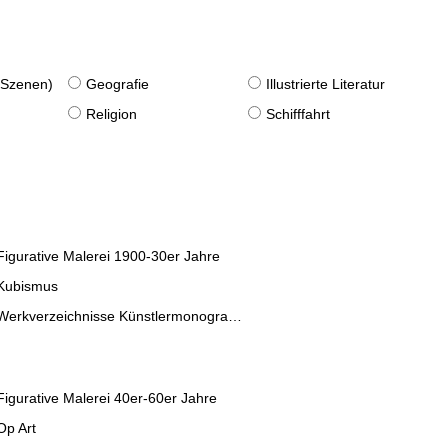
. Szenen)
Geografie
Illustrierte Literatur
Religion
Schifffahrt
Figurative Malerei 1900-30er Jahre
Kubismus
Werkverzeichnisse Künstlermonographien
Figurative Malerei 40er-60er Jahre
Op Art