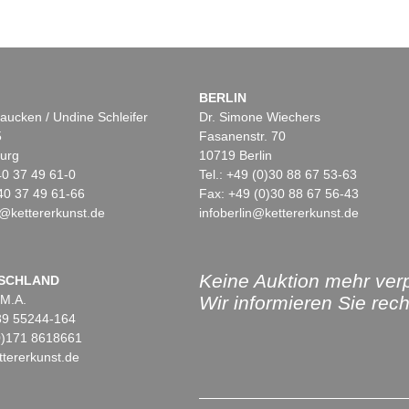
BERLIN
aucken / Undine Schleifer
Dr. Simone Wiechers
5
Fasanenstr. 70
urg
10719 Berlin
)40 37 49 61-0
Tel.: +49 (0)30 88 67 53-63
40 37 49 61-66
Fax: +49 (0)30 88 67 56-43
@kettererkunst.de
infoberlin@kettererkunst.de
Keine Auktion mehr ver
SCHLAND
 M.A.
Wir informieren Sie recht
)89 55244-164
(0)171 8618661
tererkunst.de