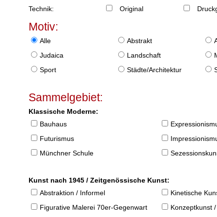
Technik:
Original
Druckg
Motiv:
Alle
Abstrakt
Judaica
Landschaft
Sport
Städte/Architektur
Sammelgebiet:
Klassische Moderne:
Bauhaus
Expressionism
Futurismus
Impressionism
Münchner Schule
Sezessionskun
Kunst nach 1945 / Zeitgenössische Kunst:
Abstraktion / Informel
Kinetische Kun
Figurative Malerei 70er-Gegenwart
Konzeptkunst /