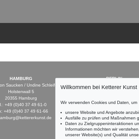
HAMBURG
BERLIN
on Saucken / Undine Schleifer
Dr. Simone Wiechers
Willkommen bei Ketterer Kunst
Holstenwall 5
Fasanenstr. 70
20355 Hamburg
10719 Berlin
Wir verwenden Cookies und Daten, um
l.: +49 (0)40 37 49 61-0
Tel.: +49 (0)30 88 67 53-6
x: +49 (0)40 37 49 61-66
Fax: +49 (0)30 88 67 56-
unsere Website und Angebote anzubi
hamburg@kettererkunst.de
infoberlin@kettererkunst.
Ausfälle zu prüfen und Maßnahmen g
Daten zu Zielgruppeninteraktionen u
Informationen möchten wir verstehen
unserer Website(s) und Qualität unser