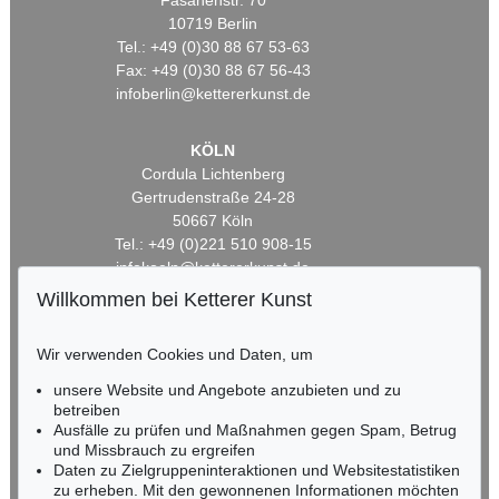
Fasanenstr. 70
10719 Berlin
Tel.: +49 (0)30 88 67 53-63
Fax: +49 (0)30 88 67 56-43
infoberlin@kettererkunst.de
KÖLN
Cordula Lichtenberg
Gertrudenstraße 24-28
50667 Köln
Tel.: +49 (0)221 510 908-15
infokoeln@kettererkunst.de
Willkommen bei Ketterer Kunst
BADEN-WÜRTTEMBERG
HESSEN
Wir verwenden Cookies und Daten, um
RHEINLAND-PFALZ
unsere Website und Angebote anzubieten und zu
Miriam Heß
betreiben
Tel.: +49 (0)62 21 58 80-038
Ausfälle zu prüfen und Maßnahmen gegen Spam, Betrug
Fax: +49 (0)62 21 58 80-595
und Missbrauch zu ergreifen
infoheidelberg@kettererkunst.de
Daten zu Zielgruppeninteraktionen und Websitestatistiken
zu erheben. Mit den gewonnenen Informationen möchten