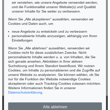
wir verstehen, wie unsere Angebote verwendet werden,
NORDDEUTSCHLAND
und die Funktionalität unserer Website(s) und Qualität
Nico Kassel, M.A.
unserer Inhalte für Sie weiter zu verbessern.
Tel.: +49 (0)89 55244-164
Wenn Sie „Alle akzeptieren“ auswählen, verwenden wir
Mobil: +49 (0)171 8618661
Cookies und Daten auch, um
n.kassel@kettererkunst.de
neue Angebote zu entwickeln und zu verbessern
personalisierte Inhalte anzuzeigen, abhängig von Ihren
Einstellungen
Keine Auktion mehr verpassen!
Wenn Sie „Alle ablehnen“ auswählen, verwenden wir
Wir informieren Sie rechtzeitig.
Cookies nicht für diese zusätzlichen Zwecke. Nicht
personalisierte Inhalte werden u. a. von Inhalten, die Sie
sich gerade ansehen, Aktivitäten in Ihrer aktiven
Suchsitzung und Ihrem Standort beeinflusst. Wir nutzen
Cookies, um Inhalte zu personalisieren und die Zugriffe auf
Jetzt zum Newsletter anmelden >
unsere Website zu analysieren. Sie können wählen, ob Sie
nur für die Funktion der Website notwendige Cookies
akzeptieren oder auch Tracking-Cookies zulassen möchten.
Weitere Informationen finden Sie in unserer
Datenschutzerklärung
.
© 2026 Ketterer Kunst GmbH & Co. KG
Alle ablehnen