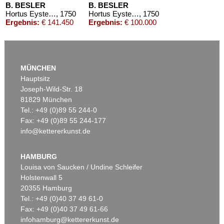
B. BESLER
B. BESLER
Hortus Eystettensis
, 1750
Hortus Eystettensis
, 1750
Ergebnis:
€ 141.450
Ergebnis:
€ 100.000
MÜNCHEN
Hauptsitz
Joseph-Wild-Str. 18
81829 München
Tel.: +49 (0)89 55 244-0
Fax: +49 (0)89 55 244-177
info@kettererkunst.de
Auktion 434 - Lot 510
Auktion 521 - Lot 128
B. BESLER
B. BESLER
Hortus Eystettenis (Fragment mit ca. 190 Bll.)
, 1613
Flos solis maior (aus Hortus Eystettensis)
, 1613
HAMBURG
Ergebnis:
€ 21.600
Ergebnis:
€ 4.500
Louisa von Saucken / Undine Schleifer
Holstenwall 5
20355 Hamburg
Tel.: +49 (0)40 37 49 61-0
Fax: +49 (0)40 37 49 61-66
infohamburg@kettererkunst.de