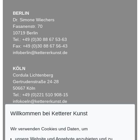
BERLIN
Dr. Simone Wiechers
Fasanenstr. 70
Auktion 309 - Lot 934
Auktion 482 - Lot 398
10719 Berlin
B. BESLER
B. BESLER
Tel.: +49 (0)30 88 67 53-63
Fraga fructu magno/Großfrüchtige Erdbeere.
, 1613
4 Kupferstiche (Paeonia flore pleno/Iris bulbosa/Tripolium/Arba Judea)
, 1613
Ergebnis:
€ 1.560
Ergebnis:
€ 984
Fax: +49 (0)30 88 67 56-43
infoberlin@kettererkunst.de
KÖLN
Cordula Lichtenberg
Gertrudenstraße 24-28
50667 Köln
Tel.: +49 (0)221 510 908-15
infokoeln@kettererkunst.de
Willkommen bei Ketterer Kunst
Auktion 499 - Lot 326
Auktion 482 - Lot 392
BADEN-WÜRTTEMBERG
B. BESLER
B. BESLER
HESSEN
4 Bll.: Scabiosa / Valeriana / Paeonia / Narcissus. Aus "Hortus Eystettensis"
, 1700
4 Kupferstiche (Chamaeis/Ocimum/Primula/Sparganium)
, 1613
Wir verwenden Cookies und Daten, um
RHEINLAND-PFALZ
Ergebnis:
€ 875
Ergebnis:
€ 861
Miriam Heß
unsere Website und Angebote anzubieten und zu