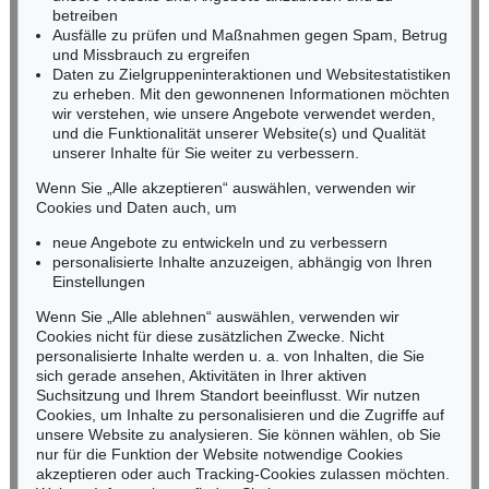
Tel.: +49 (0)62 21 58 80-038
betreiben
Fax: +49 (0)62 21 58 80-595
Ausfälle zu prüfen und Maßnahmen gegen Spam, Betrug
und Missbrauch zu ergreifen
infoheidelberg@kettererkunst.de
Daten zu Zielgruppeninteraktionen und Websitestatistiken
zu erheben. Mit den gewonnenen Informationen möchten
NORDDEUTSCHLAND
wir verstehen, wie unsere Angebote verwendet werden,
und die Funktionalität unserer Website(s) und Qualität
Nico Kassel, M.A.
unserer Inhalte für Sie weiter zu verbessern.
Tel.: +49 (0)89 55244-164
Mobil: +49 (0)171 8618661
Wenn Sie „Alle akzeptieren“ auswählen, verwenden wir
n.kassel@kettererkunst.de
Cookies und Daten auch, um
Auktion 482 - Lot 395
Auktion 482 - Lot 397
B. BESLER
B. BESLER
neue Angebote zu entwickeln und zu verbessern
4 Kupferstiche (Hyacinthus stellata/bistorta major/Hornium/Aquilegia)
, 1613
4 Kupferstiche (Lilio narcissus/Digitalis/Cervicia/Cucumis)
, 1613
personalisierte Inhalte anzuzeigen, abhängig von Ihren
Ergebnis:
€ 861
Ergebnis:
€ 861
Keine Auktion mehr verpassen!
Einstellungen
Wir informieren Sie rechtzeitig.
Wenn Sie „Alle ablehnen“ auswählen, verwenden wir
Cookies nicht für diese zusätzlichen Zwecke. Nicht
personalisierte Inhalte werden u. a. von Inhalten, die Sie
sich gerade ansehen, Aktivitäten in Ihrer aktiven
Suchsitzung und Ihrem Standort beeinflusst. Wir nutzen
Jetzt zum Newsletter anmelden >
Cookies, um Inhalte zu personalisieren und die Zugriffe auf
unsere Website zu analysieren. Sie können wählen, ob Sie
nur für die Funktion der Website notwendige Cookies
akzeptieren oder auch Tracking-Cookies zulassen möchten.