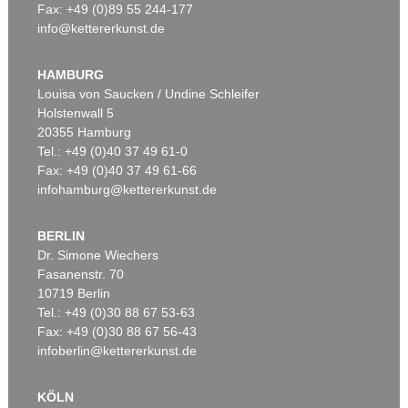
Fax: +49 (0)89 55 244-177
info@kettererkunst.de
Auktion 545 - Lot 43
WASSILY KANDINSKY
Murnau
, 1908
HAMBURG
Ergebnis:
€ 3.920.000
Louisa von Saucken / Undine Schleifer
Holstenwall 5
20355 Hamburg
Auktion 610 - Lot 426000315
Tel.: +49 (0)40 37 49 61-0
MARC CHAGALL
Fax: +49 (0)40 37 49 61-66
Le Coq rouge
, 1957
infohamburg@kettererkunst.de
Schätzpreis:
€ 1.800
BERLIN
Dr. Simone Wiechers
Fasanenstr. 70
Auktion 600 - Lot 61
Auktion 489 - Lot 128
10719 Berlin
WASSILY KANDINSKY
W. KANDINSKY
Behauptend
, 1926
Treppe zum Schloss (Murnau)
, 1909
Tel.: +49 (0)30 88 67 53-63
Ergebnis:
€ 3.135.000
Ergebnis:
€ 2.425.000
Fax: +49 (0)30 88 67 56-43
infoberlin@kettererkunst.de
Auktion 610 - Lot 426000372
KÖLN