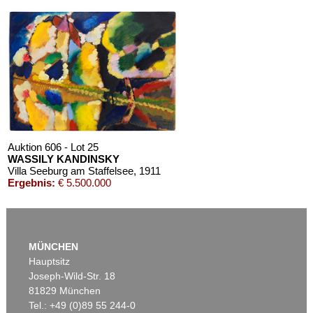
Auktion 610 - Lot 426000268
MARC CHAGALL
Chagall Lithographe. Mit Orig.-Zeichnung von Chagall
, 1963
Schätzpreis:
€ 3.000
Auktion 606 - Lot 25
WASSILY KANDINSKY
Villa Seeburg am Staffelsee
, 1911
Ergebnis:
€ 5.500.000
Auktion 610 - Lot 126000483
LYONEL FEININGER
MÜNCHEN
Alte Seebären
, 1919
Hauptsitz
Schätzpreis:
€ 2.500
Joseph-Wild-Str. 18
81829 München
Tel.: +49 (0)89 55 244-0