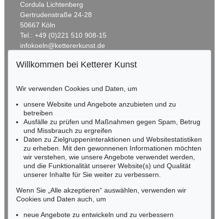
HERMANN MAX PECHSTEIN
Cordula Lichtenberg
Reisebilder
, 1919
Gertrudenstraße 24-28
Schätzpreis:
€ 1.600
50667 Köln
Tel.: +49 (0)221 510 908-15
infokoeln@kettererkunst.de
Willkommen bei Ketterer Kunst
Auktion 415 - Lot 347
Auktion 520 - Lot 376
BADEN-WÜRTTEMBERG
W. KANDINSKY
W. KANDINSKY
HESSEN
Gewebe
, 1923
Gebogene Spitzen
, 1927
Wir verwenden Cookies und Daten, um
Ergebnis:
€ 1.320.000
Ergebnis:
€ 1.105.000
RHEINLAND-PFALZ
Miriam Heß
unsere Website und Angebote anzubieten und zu
Tel.: +49 (0)62 21 58 80-038
betreiben
Fax: +49 (0)62 21 58 80-595
Ausfälle zu prüfen und Maßnahmen gegen Spam, Betrug
Auktion 610 - Lot 426000322
und Missbrauch zu ergreifen
infoheidelberg@kettererkunst.de
MARC CHAGALL
Daten zu Zielgruppeninteraktionen und Websitestatistiken
Chagall Lithographe. Bde. 1-3
, 1960
zu erheben. Mit den gewonnenen Informationen möchten
Schätzpreis:
€ 1.000
NORDDEUTSCHLAND
wir verstehen, wie unsere Angebote verwendet werden,
und die Funktionalität unserer Website(s) und Qualität
Nico Kassel, M.A.
unserer Inhalte für Sie weiter zu verbessern.
Tel.: +49 (0)89 55244-164
Mobil: +49 (0)171 8618661
Wenn Sie „Alle akzeptieren“ auswählen, verwenden wir
n.kassel@kettererkunst.de
Cookies und Daten auch, um
Auktion 560 - Lot 8
Auktion 432 - Lot 338
W. KANDINSKY
W. KANDINSKY
neue Angebote zu entwickeln und zu verbessern
Friedlich
, 1930
Kleines Warm
, 1928