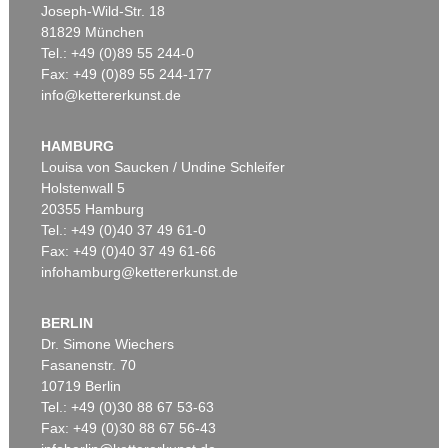
Joseph-Wild-Str. 18
81829 München
Tel.: +49 (0)89 55 244-0
Fax: +49 (0)89 55 244-177
info@kettererkunst.de
Auktion 382 - Lot 151
A. WERNER
Moltkes Arbeitszimmer in Versailles
, 1870
HAMBURG
Ergebnis:
€ 2.000
Louisa von Saucken / Undine Schleifer
Holstenwall 5
20355 Hamburg
Tel.: +49 (0)40 37 49 61-0
Fax: +49 (0)40 37 49 61-66
infohamburg@kettererkunst.de
BERLIN
Dr. Simone Wiechers
Fasanenstr. 70
Auktion 435 - Lot 53
10719 Berlin
ANTON VON WERNER
Bauerngehöft
, 1885
Tel.: +49 (0)30 88 67 53-63
Ergebnis:
€ 1.500
Fax: +49 (0)30 88 67 56-43