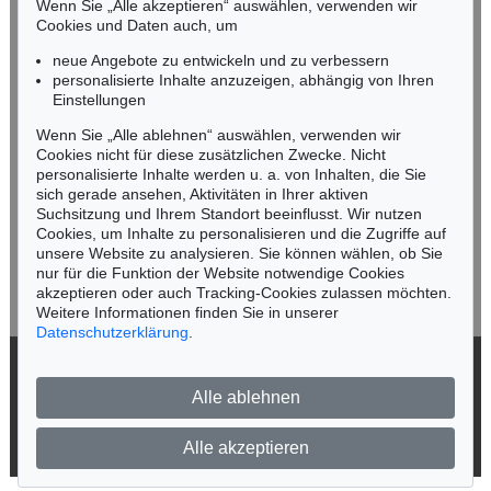
Mobil: +49 (0)171 8618661
Wenn Sie „Alle akzeptieren“ auswählen, verwenden wir
n.kassel@kettererkunst.de
Cookies und Daten auch, um
Auktion 435 - Lot 55
ANTON VON WERNER
neue Angebote zu entwickeln und zu verbessern
Blick auf die Burgruine Regenstein im Harz
, 1863
personalisierte Inhalte anzuzeigen, abhängig von Ihren
Ergebnis:
€ 1.125
Keine Auktion mehr verpassen!
Einstellungen
Wir informieren Sie rechtzeitig.
Wenn Sie „Alle ablehnen“ auswählen, verwenden wir
Cookies nicht für diese zusätzlichen Zwecke. Nicht
personalisierte Inhalte werden u. a. von Inhalten, die Sie
sich gerade ansehen, Aktivitäten in Ihrer aktiven
Suchsitzung und Ihrem Standort beeinflusst. Wir nutzen
Jetzt zum Newsletter anmelden >
Cookies, um Inhalte zu personalisieren und die Zugriffe auf
unsere Website zu analysieren. Sie können wählen, ob Sie
nur für die Funktion der Website notwendige Cookies
akzeptieren oder auch Tracking-Cookies zulassen möchten.
Weitere Informationen finden Sie in unserer
Auktion 435 - Lot 54
Auktion 435 - Lot 50
Datenschutzerklärung
.
ANTON VON WERNER
A. WERNER
3 Bll.: Ochsengespann. Deichsel mit Joch. Fuhrwerk (Skizzenbuchblätter)
, 1870
Die Tochter des Künstlers
, 1870
© 2026 Ketterer Kunst GmbH & Co. KG
Ergebnis:
€ 1.000
Ergebnis:
€ 938
Alle ablehnen
Datenschutz
Impressum
Barrierefreiheit
Alle akzeptieren