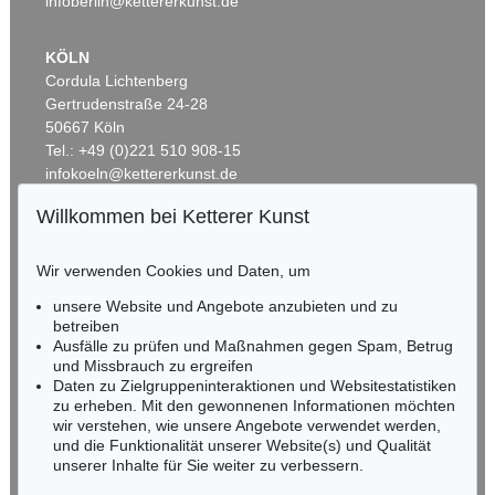
infoberlin@kettererkunst.de
KÖLN
Cordula Lichtenberg
Gertrudenstraße 24-28
50667 Köln
Tel.: +49 (0)221 510 908-15
infokoeln@kettererkunst.de
Willkommen bei Ketterer Kunst
Auktion 310 - Lot 1290
BADEN-WÜRTTEMBERG
A. WERNER
HESSEN
Bismarck und General von Hartmann vor Longchamps 1. März 1871
, 1871
Wir verwenden Cookies und Daten, um
Ergebnis:
€ 1.440
RHEINLAND-PFALZ
Miriam Heß
unsere Website und Angebote anzubieten und zu
Tel.: +49 (0)62 21 58 80-038
betreiben
Ausfälle zu prüfen und Maßnahmen gegen Spam, Betrug
Fax: +49 (0)62 21 58 80-595
und Missbrauch zu ergreifen
infoheidelberg@kettererkunst.de
Daten zu Zielgruppeninteraktionen und Websitestatistiken
zu erheben. Mit den gewonnenen Informationen möchten
wir verstehen, wie unsere Angebote verwendet werden,
NORDDEUTSCHLAND
und die Funktionalität unserer Website(s) und Qualität
Nico Kassel, M.A.
unserer Inhalte für Sie weiter zu verbessern.
Tel.: +49 (0)89 55244-164