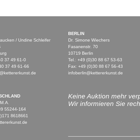
BERLIN
aucken / Undine Schleifer
Dr. Simone Wiechers
5
Fasanenstr. 70
urg
10719 Berlin
)40 37 49 61-0
Tel.: +49 (0)30 88 67 53-63
40 37 49 61-66
Fax: +49 (0)30 88 67 56-43
@kettererkunst.de
infoberlin@kettererkunst.de
Keine Auktion mehr ver
SCHLAND
 M.A.
Wir informieren Sie recht
)89 55244-164
(0)171 8618661
tererkunst.de