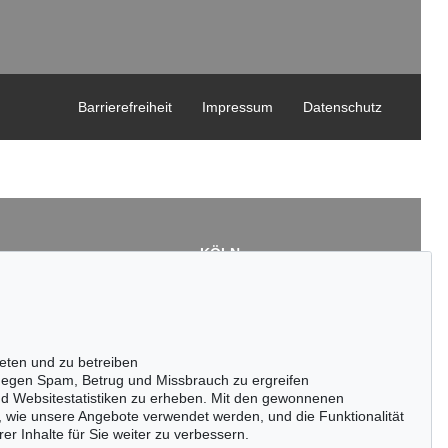
Barrierefreiheit
Impressum
Datenschutz
KÖLN
Cordula Lichtenberg
Gertrudenstraße 24-28
50667 Köln
3
Tel.: +49 (0)221 510 908-15
43
infokoeln@kettererkunst.de
eten und zu betreiben
de
egen Spam, Betrug und Missbrauch zu ergreifen
nd Websitestatistiken zu erheben. Mit den gewonnenen
, wie unsere Angebote verwendet werden, und die Funktionalität
er Inhalte für Sie weiter zu verbessern.