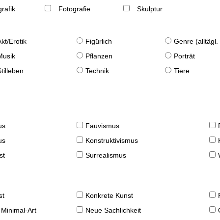
rafik
Fotografie
Skulptur
Akt/Erotik
Figürlich
Genre (alltägl
Musik
Pflanzen
Porträt
Stilleben
Technik
Tiere
us
Fauvismus
us
Konstruktivismus
st
Surrealismus
st
Konkrete Kunst
 Minimal-Art
Neue Sachlichkeit