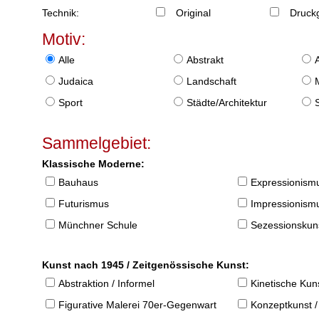
Technik:
Original
Druckg
Motiv:
Alle
Abstrakt
Judaica
Landschaft
Sport
Städte/Architektur
Sammelgebiet:
Klassische Moderne:
Bauhaus
Expressionism
Futurismus
Impressionism
Münchner Schule
Sezessionskun
Kunst nach 1945 / Zeitgenössische Kunst:
Abstraktion / Informel
Kinetische Kun
Figurative Malerei 70er-Gegenwart
Konzeptkunst /