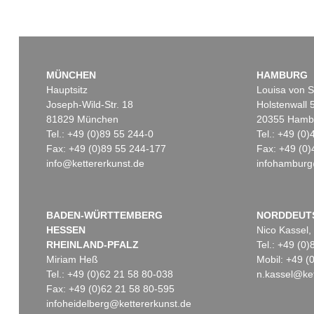
MÜNCHEN
HAMBURG
Hauptsitz
Louisa von S
Joseph-Wild-Str. 18
Holstenwall 
81829 München
20355 Hamb
Tel.: +49 (0)89 55 244-0
Tel.: +49 (0
Fax: +49 (0)89 55 244-177
Fax: +49 (0)
info@kettererkunst.de
infohamburg
BADEN-WÜRTTEMBERG
NORDDEUT
HESSEN
Nico Kassel,
RHEINLAND-PFALZ
Tel.: +49 (0
Miriam Heß
Mobil: +49 
Tel.: +49 (0)62 21 58 80-038
n.kassel@ket
Fax: +49 (0)62 21 58 80-595
infoheidelberg@kettererkunst.de