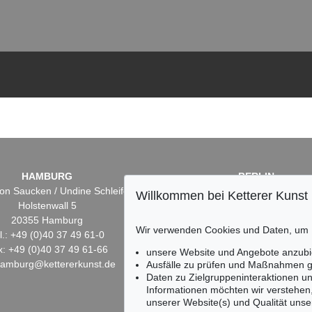
HAMBURG
BERLIN
on Saucken / Undine Schleifer
Dr. Simone Wiechers
Willkommen bei Ketterer Kunst
Holstenwall 5
Fasanenstr. 70
20355 Hamburg
10719 Berlin
Wir verwenden Cookies und Daten, um
l.: +49 (0)40 37 49 61-0
Tel.: +49 (0)30 88 67 53-6
x: +49 (0)40 37 49 61-66
Fax: +49 (0)30 88 67 56-
unsere Website und Angebote anzubi
hamburg@kettererkunst.de
infoberlin@kettererkunst.
Ausfälle zu prüfen und Maßnahmen g
Daten zu Zielgruppeninteraktionen u
Informationen möchten wir verstehen
unserer Website(s) und Qualität unser