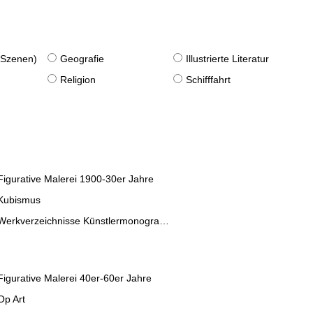
. Szenen)
Geografie
Illustrierte Literatur
Religion
Schifffahrt
Figurative Malerei 1900-30er Jahre
Kubismus
Werkverzeichnisse Künstlermonographien
Figurative Malerei 40er-60er Jahre
Op Art