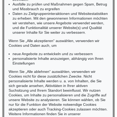
Fax: +49 (0)62 21 58 80-595
Ausfälle zu prüfen und Maßnahmen gegen Spam, Betrug
und Missbrauch zu ergreifen
infoheidelberg@kettererkunst.de
Daten zu Zielgruppeninteraktionen und Websitestatistiken
zu erheben. Mit den gewonnenen Informationen möchten
NORDDEUTSCHLAND
wir verstehen, wie unsere Angebote verwendet werden,
und die Funktionalität unserer Website(s) und Qualität
Nico Kassel, M.A.
unserer Inhalte für Sie weiter zu verbessern.
Tel.: +49 (0)89 55244-164
Mobil: +49 (0)171 8618661
Wenn Sie „Alle akzeptieren“ auswählen, verwenden wir
n.kassel@kettererkunst.de
Cookies und Daten auch, um
Auktion 478 - Lot 713
IMI KNOEBEL
neue Angebote zu entwickeln und zu verbessern
Anima Mundi 41-5
, 2015
personalisierte Inhalte anzuzeigen, abhängig von Ihren
Ergebnis:
€ 143.750
Keine Auktion mehr verpassen!
Einstellungen
Wir informieren Sie rechtzeitig.
Wenn Sie „Alle ablehnen“ auswählen, verwenden wir
Cookies nicht für diese zusätzlichen Zwecke. Nicht
personalisierte Inhalte werden u. a. von Inhalten, die Sie
sich gerade ansehen, Aktivitäten in Ihrer aktiven
Suchsitzung und Ihrem Standort beeinflusst. Wir nutzen
Jetzt zum Newsletter anmelden >
Cookies, um Inhalte zu personalisieren und die Zugriffe auf
unsere Website zu analysieren. Sie können wählen, ob Sie
nur für die Funktion der Website notwendige Cookies
akzeptieren oder auch Tracking-Cookies zulassen möchten.
Weitere Informationen finden Sie in unserer