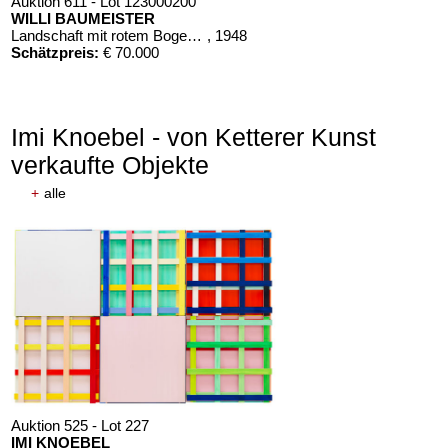
Auktion 611 - Lot 123000200
WILLI BAUMEISTER
Landschaft mit rotem Bogen (Sommerfest)
, 1948
Schätzpreis:
€ 70.000
Imi Knoebel - von Ketterer Kunst
verkaufte Objekte
+
alle
Auktion 525 - Lot 227
IMI KNOEBEL