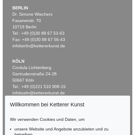
BERLIN
Dr. Simone Wiechers
Fasanenstr. 70
Auktion 545 - Lot 69
Auktion 500 - Lot 284
10719 Berlin
IMI KNOEBEL
IMI KNOEBEL
Rot-Weiss
, 1991
Cut-up 18
, 2012
Tel.: +49 (0)30 88 67 53-63
Ergebnis:
€ 190.500
Ergebnis:
€ 162.500
Fax: +49 (0)30 88 67 56-43
infoberlin@kettererkunst.de
KÖLN
Cordula Lichtenberg
Gertrudenstraße 24-28
50667 Köln
Tel.: +49 (0)221 510 908-15
infokoeln@kettererkunst.de
Willkommen bei Ketterer Kunst
Auktion 590 - Lot 24
BADEN-WÜRTTEMBERG
IMI KNOEBEL
HESSEN
Kartoffelbild 10
, 2012
Wir verwenden Cookies und Daten, um
Ergebnis:
€ 152.400
RHEINLAND-PFALZ
Miriam Heß
unsere Website und Angebote anzubieten und zu
Tel.: +49 (0)62 21 58 80-038
betreiben