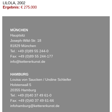
LILOLA
, 2002
Ergebnis:
€ 275.000
MÜNCHEN
Hauptsitz
Joseph-Wild-Str. 18
81829 München
Tel.: +49 (0)89 55 244-0
Fax: +49 (0)89 55 244-177
info@kettererkunst.de
Auktion 590 - Lot 29
Auktion 560 - Lot 7
IMI KNOEBEL
IMI KNOEBEL
Sonia
, 1992
Kadmiumrot R (R1-R6)
, 1975
HAMBURG
Ergebnis:
€ 234.950
Ergebnis:
€ 190.500
Louisa von Saucken / Undine Schleifer
Holstenwall 5
20355 Hamburg
Tel.: +49 (0)40 37 49 61-0
Fax: +49 (0)40 37 49 61-66
infohamburg@kettererkunst.de