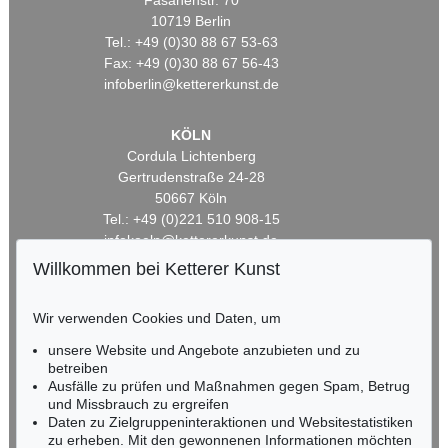
Fasanenstr. 70
10719 Berlin
Tel.: +49 (0)30 88 67 53-63
Fax: +49 (0)30 88 67 56-43
infoberlin@kettererkunst.de
KÖLN
Cordula Lichtenberg
Gertrudenstraße 24-28
50667 Köln
Tel.: +49 (0)221 510 908-15
infokoeln@kettererkunst.de
Willkommen bei Ketterer Kunst
BADEN-WÜRTTEMBERG
HESSEN
Wir verwenden Cookies und Daten, um
RHEINLAND-PFALZ
unsere Website und Angebote anzubieten und zu
Miriam Heß
betreiben
Tel.: +49 (0)62 21 58 80-038
Ausfälle zu prüfen und Maßnahmen gegen Spam, Betrug
Fax: +49 (0)62 21 58 80-595
und Missbrauch zu ergreifen
infoheidelberg@kettererkunst.de
Daten zu Zielgruppeninteraktionen und Websitestatistiken
zu erheben. Mit den gewonnenen Informationen möchten