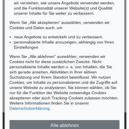
wir verstehen, wie unsere Angebote verwendet werden,
NORDDEUTSCHLAND
und die Funktionalität unserer Website(s) und Qualität
Nico Kassel, M.A.
unserer Inhalte für Sie weiter zu verbessern.
Tel.: +49 (0)89 55244-164
Wenn Sie „Alle akzeptieren“ auswählen, verwenden wir
Mobil: +49 (0)171 8618661
Cookies und Daten auch, um
n.kassel@kettererkunst.de
neue Angebote zu entwickeln und zu verbessern
personalisierte Inhalte anzuzeigen, abhängig von Ihren
Einstellungen
Keine Auktion mehr verpassen!
Wenn Sie „Alle ablehnen“ auswählen, verwenden wir
Wir informieren Sie rechtzeitig.
Cookies nicht für diese zusätzlichen Zwecke. Nicht
personalisierte Inhalte werden u. a. von Inhalten, die Sie
sich gerade ansehen, Aktivitäten in Ihrer aktiven
Suchsitzung und Ihrem Standort beeinflusst. Wir nutzen
Cookies, um Inhalte zu personalisieren und die Zugriffe auf
Jetzt zum Newsletter anmelden >
unsere Website zu analysieren. Sie können wählen, ob Sie
nur für die Funktion der Website notwendige Cookies
akzeptieren oder auch Tracking-Cookies zulassen möchten.
Weitere Informationen finden Sie in unserer
Datenschutzerklärung
.
© 2026 Ketterer Kunst GmbH & Co. KG
Alle ablehnen