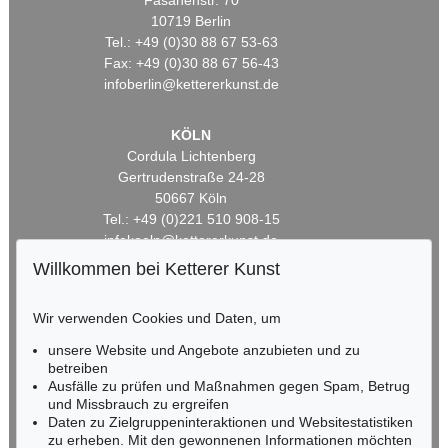
Fasanenstr. 70
10719 Berlin
Tel.: +49 (0)30 88 67 53-63
Fax: +49 (0)30 88 67 56-43
infoberlin@kettererkunst.de
KÖLN
Cordula Lichtenberg
Gertrudenstraße 24-28
50667 Köln
Tel.: +49 (0)221 510 908-15
infokoeln@kettererkunst.de
Willkommen bei Ketterer Kunst
BADEN-WÜRTTEMBERG
HESSEN
Wir verwenden Cookies und Daten, um
RHEINLAND-PFALZ
unsere Website und Angebote anzubieten und zu
Miriam Heß
betreiben
Tel.: +49 (0)62 21 58 80-038
Ausfälle zu prüfen und Maßnahmen gegen Spam, Betrug
Fax: +49 (0)62 21 58 80-595
und Missbrauch zu ergreifen
infoheidelberg@kettererkunst.de
Daten zu Zielgruppeninteraktionen und Websitestatistiken
zu erheben. Mit den gewonnenen Informationen möchten