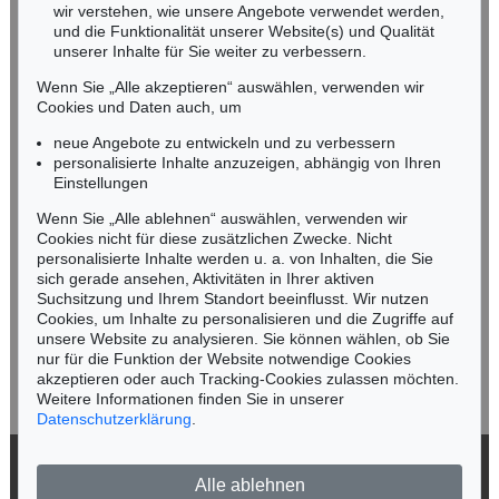
wir verstehen, wie unsere Angebote verwendet werden,
NORDDEUTSCHLAND
und die Funktionalität unserer Website(s) und Qualität
Nico Kassel, M.A.
unserer Inhalte für Sie weiter zu verbessern.
Tel.: +49 (0)89 55244-164
Wenn Sie „Alle akzeptieren“ auswählen, verwenden wir
Mobil: +49 (0)171 8618661
Cookies und Daten auch, um
n.kassel@kettererkunst.de
neue Angebote zu entwickeln und zu verbessern
personalisierte Inhalte anzuzeigen, abhängig von Ihren
Einstellungen
Keine Auktion mehr verpassen!
Wenn Sie „Alle ablehnen“ auswählen, verwenden wir
Wir informieren Sie rechtzeitig.
Cookies nicht für diese zusätzlichen Zwecke. Nicht
personalisierte Inhalte werden u. a. von Inhalten, die Sie
sich gerade ansehen, Aktivitäten in Ihrer aktiven
Suchsitzung und Ihrem Standort beeinflusst. Wir nutzen
Cookies, um Inhalte zu personalisieren und die Zugriffe auf
Jetzt zum Newsletter anmelden >
unsere Website zu analysieren. Sie können wählen, ob Sie
nur für die Funktion der Website notwendige Cookies
akzeptieren oder auch Tracking-Cookies zulassen möchten.
Weitere Informationen finden Sie in unserer
Datenschutzerklärung
.
© 2026 Ketterer Kunst GmbH & Co. KG
Alle ablehnen