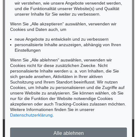
wir verstehen, wie unsere Angebote verwendet werden,
NORDDEUTSCHLAND
und die Funktionalität unserer Website(s) und Qualität
Nico Kassel, M.A.
unserer Inhalte für Sie weiter zu verbessern.
Tel.: +49 (0)89 55244-164
Wenn Sie „Alle akzeptieren“ auswählen, verwenden wir
Mobil: +49 (0)171 8618661
Cookies und Daten auch, um
n.kassel@kettererkunst.de
neue Angebote zu entwickeln und zu verbessern
personalisierte Inhalte anzuzeigen, abhängig von Ihren
Einstellungen
Keine Auktion mehr verpassen!
Wenn Sie „Alle ablehnen“ auswählen, verwenden wir
Wir informieren Sie rechtzeitig.
Cookies nicht für diese zusätzlichen Zwecke. Nicht
personalisierte Inhalte werden u. a. von Inhalten, die Sie
sich gerade ansehen, Aktivitäten in Ihrer aktiven
Suchsitzung und Ihrem Standort beeinflusst. Wir nutzen
Cookies, um Inhalte zu personalisieren und die Zugriffe auf
Jetzt zum Newsletter anmelden >
unsere Website zu analysieren. Sie können wählen, ob Sie
nur für die Funktion der Website notwendige Cookies
akzeptieren oder auch Tracking-Cookies zulassen möchten.
Weitere Informationen finden Sie in unserer
Datenschutzerklärung
.
© 2026 Ketterer Kunst GmbH & Co. KG
Alle ablehnen