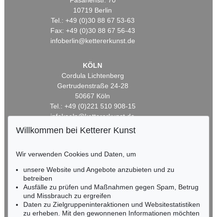
Fasanenstr. 70
10719 Berlin
Tel.: +49 (0)30 88 67 53-63
Fax: +49 (0)30 88 67 56-43
infoberlin@kettererkunst.de
KÖLN
Cordula Lichtenberg
Gertrudenstraße 24-28
50667 Köln
Tel.: +49 (0)221 510 908-15
infokoeln@kettererkunst.de
Willkommen bei Ketterer Kunst
BADEN-WÜRTTEMBERG
HESSEN
Wir verwenden Cookies und Daten, um
RHEINLAND-PFALZ
unsere Website und Angebote anzubieten und zu
Miriam Heß
betreiben
Tel.: +49 (0)62 21 58 80-038
Ausfälle zu prüfen und Maßnahmen gegen Spam, Betrug
Fax: +49 (0)62 21 58 80-595
und Missbrauch zu ergreifen
infoheidelberg@kettererkunst.de
Daten zu Zielgruppeninteraktionen und Websitestatistiken
zu erheben. Mit den gewonnenen Informationen möchten