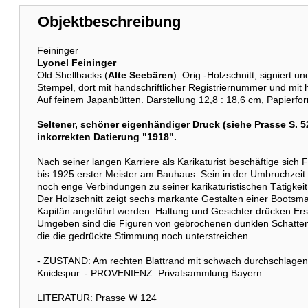
Objektbeschreibung
Feininger
Lyonel Feininger
Old Shellbacks (
Alte Seebären
). Orig.-Holzschnitt, signiert 
Stempel, dort mit handschriftlicher Registriernummer und mit
Auf feinem Japanbütten. Darstellung 12,8 : 18,6 cm, Papierfor
Seltener, schöner eigenhändiger Druck (siehe Prasse S. 
inkorrekten Datierung "1918".
Nach seiner langen Karriere als Karikaturist beschäftige sich
bis 1925 erster Meister am Bauhaus. Sein in der Umbruchzeit
noch enge Verbindungen zu seiner karikaturistischen Tätigkeit
Der Holzschnitt zeigt sechs markante Gestalten einer Bootsma
Kapitän angeführt werden. Haltung und Gesichter drücken Er
Umgeben sind die Figuren von gebrochenen dunklen Schatten
die die gedrückte Stimmung noch unterstreichen.
- ZUSTAND: Am rechten Blattrand mit schwach durchschlagende
Knickspur. - PROVENIENZ: Privatsammlung Bayern.
LITERATUR: Prasse W 124