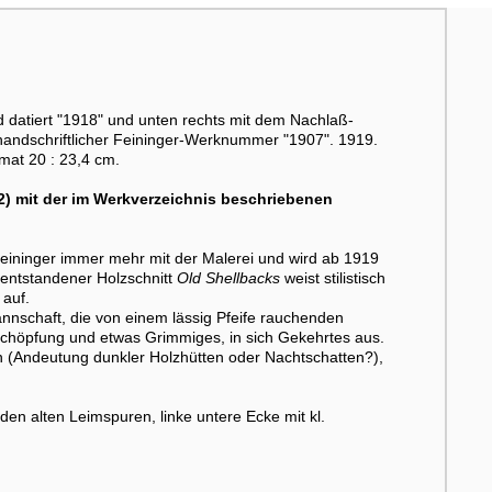
und datiert "1918" und unten rechts mit dem Nachlaß-
 handschriftlicher Feininger-Werknummer "1907". 1919.
mat 20 : 23,4 cm.
52) mit der im Werkverzeichnis beschriebenen
 Feininger immer mehr mit der Malerei und wird ab 1919
 entstandener Holzschnitt
Old Shellbacks
weist stilistisch
 auf.
nnschaft, die von einem lässig Pfeife rauchenden
schöpfung und etwas Grimmiges, in sich Gekehrtes aus.
 (Andeutung dunkler Holzhütten oder Nachtschatten?),
n alten Leimspuren, linke untere Ecke mit kl.