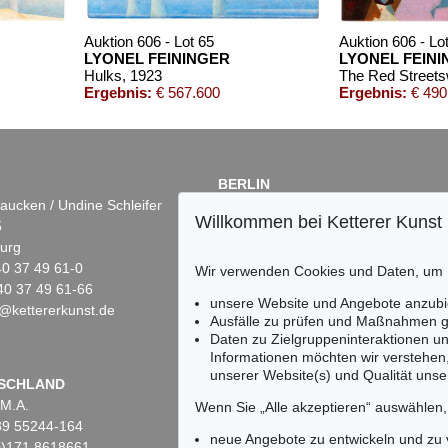
Auktion 606 - Lot 65
Auktion 606 - Lo
LYONEL FEININGER
LYONEL FEIN
Hulks
, 1923
The Red Streetsw
Ergebnis:
€ 567.600
Ergebnis:
€ 490
BERLIN
aucken / Undine Schleifer
Dr. Simone Wiechers
Willkommen bei Ketterer Kunst
5
Fasanenstr. 70
urg
10719 Berlin
)40 37 49 61-0
Tel.: +49 (0)30 88 67 53-63
Wir verwenden Cookies und Daten, um
40 37 49 61-66
Fax: +49 (0)30 88 67 56-43
unsere Website und Angebote anzubi
@kettererkunst.de
infoberlin@kettererkunst.de
 Lot 9
Auktion 520 - Lot 304
Auktion 545 - Lot 51
Ausfälle zu prüfen und Maßnahmen g
ININGER
L. FEININGER
LYONEL FEININGER
Daten zu Zielgruppeninteraktionen u
At the Sea-Side, Panel I
, 1940
Der junge Mann aus dem Dorfe / Mill with Red Man
, 1917
Karavellen
, 1933
Informationen möchten wir verstehen
438.600
Ergebnis:
€ 400.000
Ergebnis:
€ 381.000
unserer Website(s) und Qualität unser
Keine Auktion mehr ver
SCHLAND
 M.A.
Wir informieren Sie recht
Wenn Sie „Alle akzeptieren“ auswählen
)89 55244-164
neue Angebote zu entwickeln und zu
(0)171 8618661