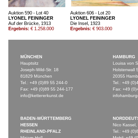
Auktion 590 - Lot 40
Auktion 606 - Lot 20
LYONEL FEININGER
LYONEL FEININGER
Auf der Brücke
, 1913
Die Insel
, 1923
Ergebnis:
€ 1.258.000
Ergebnis:
€ 903.000
MÜNCHEN
HAMBURG
Hauptsitz
Louisa von S
Joseph-Wild-Str. 18
Holstenwall 
81829 München
20355 Hamb
Tel.: +49 (0)89 55 244-0
Tel.: +49 (0
Fax: +49 (0)89 55 244-177
Fax: +49 (0)
info@kettererkunst.de
infohamburg
Auktion 428 - Lot 255
Auktion 606 -
LYONEL FEININGER
LYONEL FE
The Baltic (V-Cloud)
, 1946
Ergebnis:
€ 475.000
Ergebnis:
€ 
BADEN-WÜRTTEMBERG
NORDDEUT
HESSEN
Nico Kassel,
RHEINLAND-PFALZ
Tel.: +49 (0
Miriam Heß
Mobil: +49 