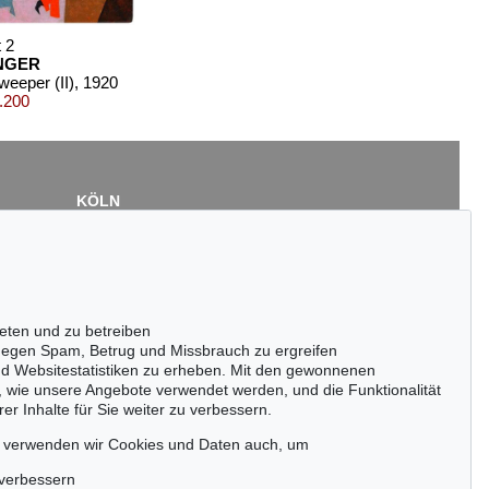
t 2
INGER
eeper (II)
, 1920
.200
KÖLN
Cordula Lichtenberg
Gertrudenstraße 24-28
50667 Köln
Tel.: +49 (0)221 510 908-15
infokoeln@kettererkunst.de
eten und zu betreiben
Auktion 600 - Lot 13
egen Spam, Betrug und Missbrauch zu ergreifen
LYONEL FEININGER
nd Websitestatistiken zu erheben. Mit den gewonnenen
Marine nach Holzschnitt
, 1933
, wie unsere Angebote verwendet werden, und die Funktionalität
Ergebnis:
€ 361.200
er Inhalte für Sie weiter zu verbessern.
passen!
zeitig.
, verwenden wir Cookies und Daten auch, um
 verbessern