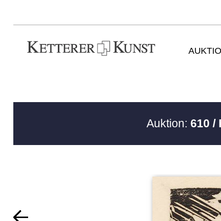
AUKTI
Auktion:
610 /