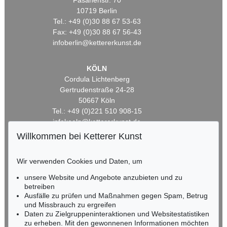
Fasanenstr. 70
10719 Berlin
Tel.: +49 (0)30 88 67 53-63
Fax: +49 (0)30 88 67 56-43
infoberlin@kettererkunst.de
KÖLN
Cordula Lichtenberg
Gertrudenstraße 24-28
50667 Köln
Tel.: +49 (0)221 510 908-15
infokoeln@kettererkunst.de
Willkommen bei Ketterer Kunst
BADEN-WÜRTTEMBERG
HESSEN
Wir verwenden Cookies und Daten, um
RHEINLAND-PFALZ
unsere Website und Angebote anzubieten und zu
Miriam Heß
betreiben
Tel.: +49 (0)62 21 58 80-038
Ausfälle zu prüfen und Maßnahmen gegen Spam, Betrug
Fax: +49 (0)62 21 58 80-595
und Missbrauch zu ergreifen
infoheidelberg@kettererkunst.de
Daten zu Zielgruppeninteraktionen und Websitestatistiken
zu erheben. Mit den gewonnenen Informationen möchten