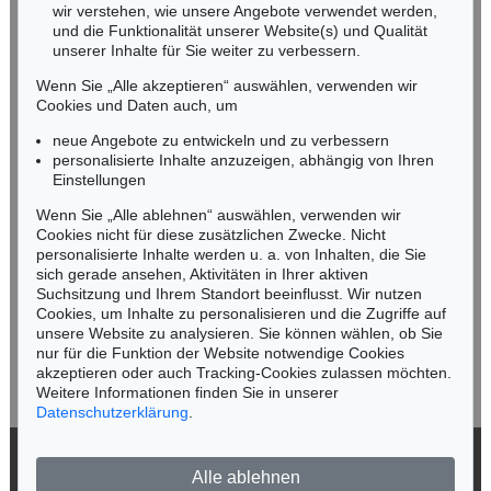
wir verstehen, wie unsere Angebote verwendet werden,
NORDDEUTSCHLAND
und die Funktionalität unserer Website(s) und Qualität
Nico Kassel, M.A.
unserer Inhalte für Sie weiter zu verbessern.
Tel.: +49 (0)89 55244-164
Wenn Sie „Alle akzeptieren“ auswählen, verwenden wir
Mobil: +49 (0)171 8618661
Cookies und Daten auch, um
n.kassel@kettererkunst.de
neue Angebote zu entwickeln und zu verbessern
personalisierte Inhalte anzuzeigen, abhängig von Ihren
Einstellungen
Keine Auktion mehr verpassen!
Wenn Sie „Alle ablehnen“ auswählen, verwenden wir
Wir informieren Sie rechtzeitig.
Cookies nicht für diese zusätzlichen Zwecke. Nicht
personalisierte Inhalte werden u. a. von Inhalten, die Sie
sich gerade ansehen, Aktivitäten in Ihrer aktiven
Suchsitzung und Ihrem Standort beeinflusst. Wir nutzen
Cookies, um Inhalte zu personalisieren und die Zugriffe auf
Jetzt zum Newsletter anmelden >
unsere Website zu analysieren. Sie können wählen, ob Sie
nur für die Funktion der Website notwendige Cookies
akzeptieren oder auch Tracking-Cookies zulassen möchten.
Weitere Informationen finden Sie in unserer
Datenschutzerklärung
.
© 2026 Ketterer Kunst GmbH & Co. KG
Alle ablehnen