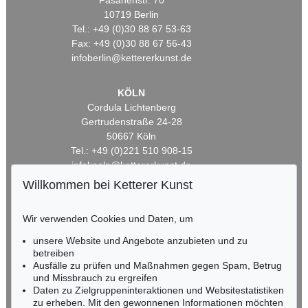
Fasanenstr. 70
10719 Berlin
Tel.: +49 (0)30 88 67 53-63
Fax: +49 (0)30 88 67 56-43
infoberlin@kettererkunst.de
KÖLN
Cordula Lichtenberg
Gertrudenstraße 24-28
50667 Köln
Tel.: +49 (0)221 510 908-15
infokoeln@kettererkunst.de
Willkommen bei Ketterer Kunst
BADEN-WÜRTTEMBERG
HESSEN
Wir verwenden Cookies und Daten, um
RHEINLAND-PFALZ
unsere Website und Angebote anzubieten und zu
Miriam Heß
betreiben
Tel.: +49 (0)62 21 58 80-038
Ausfälle zu prüfen und Maßnahmen gegen Spam, Betrug
Fax: +49 (0)62 21 58 80-595
und Missbrauch zu ergreifen
infoheidelberg@kettererkunst.de
Daten zu Zielgruppeninteraktionen und Websitestatistiken
zu erheben. Mit den gewonnenen Informationen möchten