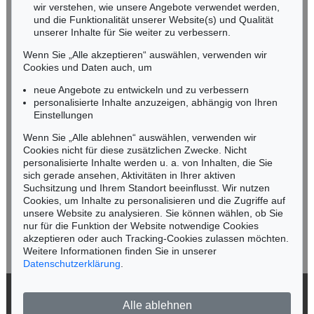
wir verstehen, wie unsere Angebote verwendet werden,
NORDDEUTSCHLAND
und die Funktionalität unserer Website(s) und Qualität
Nico Kassel, M.A.
unserer Inhalte für Sie weiter zu verbessern.
Tel.: +49 (0)89 55244-164
Wenn Sie „Alle akzeptieren“ auswählen, verwenden wir
Mobil: +49 (0)171 8618661
Cookies und Daten auch, um
n.kassel@kettererkunst.de
neue Angebote zu entwickeln und zu verbessern
personalisierte Inhalte anzuzeigen, abhängig von Ihren
Einstellungen
Keine Auktion mehr verpassen!
Wenn Sie „Alle ablehnen“ auswählen, verwenden wir
Wir informieren Sie rechtzeitig.
Cookies nicht für diese zusätzlichen Zwecke. Nicht
personalisierte Inhalte werden u. a. von Inhalten, die Sie
sich gerade ansehen, Aktivitäten in Ihrer aktiven
Suchsitzung und Ihrem Standort beeinflusst. Wir nutzen
Cookies, um Inhalte zu personalisieren und die Zugriffe auf
Jetzt zum Newsletter anmelden >
unsere Website zu analysieren. Sie können wählen, ob Sie
nur für die Funktion der Website notwendige Cookies
akzeptieren oder auch Tracking-Cookies zulassen möchten.
Weitere Informationen finden Sie in unserer
Datenschutzerklärung
.
© 2026 Ketterer Kunst GmbH & Co. KG
Alle ablehnen