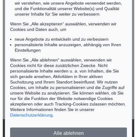
wir verstehen, wie unsere Angebote verwendet werden,
NORDDEUTSCHLAND
und die Funktionalität unserer Website(s) und Qualität
Nico Kassel, M.A.
unserer Inhalte für Sie weiter zu verbessern.
Tel.: +49 (0)89 55244-164
Wenn Sie „Alle akzeptieren“ auswählen, verwenden wir
Mobil: +49 (0)171 8618661
Cookies und Daten auch, um
n.kassel@kettererkunst.de
neue Angebote zu entwickeln und zu verbessern
personalisierte Inhalte anzuzeigen, abhängig von Ihren
Einstellungen
Keine Auktion mehr verpassen!
Wenn Sie „Alle ablehnen“ auswählen, verwenden wir
Wir informieren Sie rechtzeitig.
Cookies nicht für diese zusätzlichen Zwecke. Nicht
personalisierte Inhalte werden u. a. von Inhalten, die Sie
sich gerade ansehen, Aktivitäten in Ihrer aktiven
Suchsitzung und Ihrem Standort beeinflusst. Wir nutzen
Cookies, um Inhalte zu personalisieren und die Zugriffe auf
Jetzt zum Newsletter anmelden >
unsere Website zu analysieren. Sie können wählen, ob Sie
nur für die Funktion der Website notwendige Cookies
akzeptieren oder auch Tracking-Cookies zulassen möchten.
Weitere Informationen finden Sie in unserer
Datenschutzerklärung
.
© 2026 Ketterer Kunst GmbH & Co. KG
Alle ablehnen