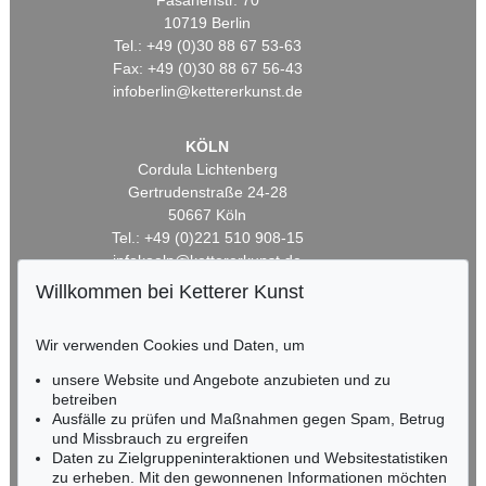
Fasanenstr. 70
10719 Berlin
Tel.: +49 (0)30 88 67 53-63
Fax: +49 (0)30 88 67 56-43
infoberlin@kettererkunst.de
KÖLN
Cordula Lichtenberg
Gertrudenstraße 24-28
50667 Köln
Tel.: +49 (0)221 510 908-15
infokoeln@kettererkunst.de
Willkommen bei Ketterer Kunst
BADEN-WÜRTTEMBERG
HESSEN
Wir verwenden Cookies und Daten, um
RHEINLAND-PFALZ
unsere Website und Angebote anzubieten und zu
Miriam Heß
betreiben
Tel.: +49 (0)62 21 58 80-038
Ausfälle zu prüfen und Maßnahmen gegen Spam, Betrug
Fax: +49 (0)62 21 58 80-595
und Missbrauch zu ergreifen
infoheidelberg@kettererkunst.de
Daten zu Zielgruppeninteraktionen und Websitestatistiken
zu erheben. Mit den gewonnenen Informationen möchten