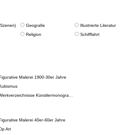
. Szenen)
Geografie
Illustrierte Literatur
Religion
Schifffahrt
Figurative Malerei 1900-30er Jahre
Kubismus
Werkverzeichnisse Künstlermonographien
Figurative Malerei 40er-60er Jahre
Op Art