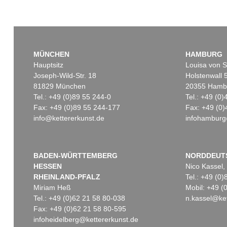
MÜNCHEN
HAMBURG
Hauptsitz
Louisa von S
Joseph-Wild-Str. 18
Holstenwall 
81829 München
20355 Hamb
Tel.: +49 (0)89 55 244-0
Tel.: +49 (0
Fax: +49 (0)89 55 244-177
Fax: +49 (0)
info@kettererkunst.de
infohamburg
BADEN-WÜRTTEMBERG
NORDDEUT
HESSEN
Nico Kassel,
RHEINLAND-PFALZ
Tel.: +49 (0
Miriam Heß
Mobil: +49 
Tel.: +49 (0)62 21 58 80-038
n.kassel@ket
Fax: +49 (0)62 21 58 80-595
infoheidelberg@kettererkunst.de