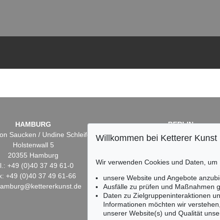
HAMBURG
BERLIN
on Saucken / Undine Schleifer
Dr. Simone Wiechers
Willkommen bei Ketterer Kunst
Holstenwall 5
Fasanenstr. 70
20355 Hamburg
10719 Berlin
Wir verwenden Cookies und Daten, um
l.: +49 (0)40 37 49 61-0
Tel.: +49 (0)30 88 67 53-6
x: +49 (0)40 37 49 61-66
Fax: +49 (0)30 88 67 56-
unsere Website und Angebote anzubi
hamburg@kettererkunst.de
infoberlin@kettererkunst.
Ausfälle zu prüfen und Maßnahmen g
Daten zu Zielgruppeninteraktionen u
Informationen möchten wir verstehen
unserer Website(s) und Qualität unser