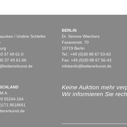
BERLIN
aucken / Undine Schleifer
Dr. Simone Wiechers
5
Fasanenstr. 70
urg
10719 Berlin
)40 37 49 61-0
Tel.: +49 (0)30 88 67 53-63
40 37 49 61-66
Fax: +49 (0)30 88 67 56-43
@kettererkunst.de
infoberlin@kettererkunst.de
Keine Auktion mehr ver
SCHLAND
 M.A.
Wir informieren Sie recht
)89 55244-164
(0)171 8618661
tererkunst.de