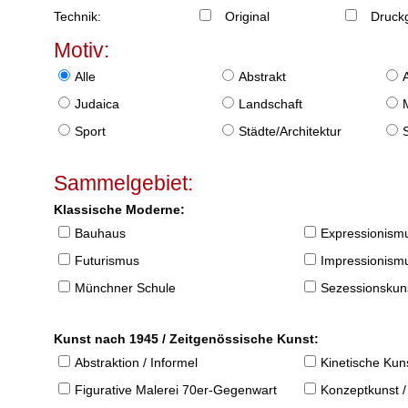
Technik:
Original
Druckg
Motiv:
Alle
Abstrakt
Judaica
Landschaft
Sport
Städte/Architektur
Sammelgebiet:
Klassische Moderne:
Bauhaus
Expressionism
Futurismus
Impressionism
Münchner Schule
Sezessionskun
Kunst nach 1945 / Zeitgenössische Kunst:
Abstraktion / Informel
Kinetische Kun
Figurative Malerei 70er-Gegenwart
Konzeptkunst /