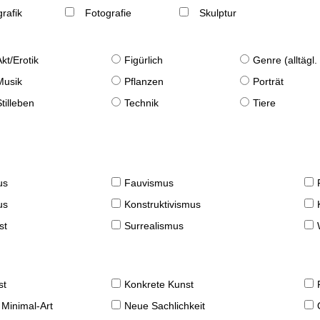
rafik
Fotografie
Skulptur
Akt/Erotik
Figürlich
Genre (alltägl
Musik
Pflanzen
Porträt
Stilleben
Technik
Tiere
us
Fauvismus
us
Konstruktivismus
st
Surrealismus
st
Konkrete Kunst
 Minimal-Art
Neue Sachlichkeit