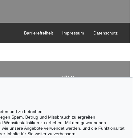
Barrierefreiheit
Impressum
Datenschutz
KÖLN
Cordula Lichtenberg
Gertrudenstraße 24-28
50667 Köln
3
Tel.: +49 (0)221 510 908-15
43
infokoeln@kettererkunst.de
eten und zu betreiben
de
egen Spam, Betrug und Missbrauch zu ergreifen
nd Websitestatistiken zu erheben. Mit den gewonnenen
, wie unsere Angebote verwendet werden, und die Funktionalität
er Inhalte für Sie weiter zu verbessern.