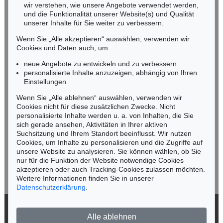
wir verstehen, wie unsere Angebote verwendet werden,
NORDDEUTSCHLAND
und die Funktionalität unserer Website(s) und Qualität
Nico Kassel, M.A.
unserer Inhalte für Sie weiter zu verbessern.
Tel.: +49 (0)89 55244-164
Wenn Sie „Alle akzeptieren“ auswählen, verwenden wir
Mobil: +49 (0)171 8618661
Cookies und Daten auch, um
n.kassel@kettererkunst.de
neue Angebote zu entwickeln und zu verbessern
personalisierte Inhalte anzuzeigen, abhängig von Ihren
Einstellungen
Keine Auktion mehr verpassen!
Wenn Sie „Alle ablehnen“ auswählen, verwenden wir
Wir informieren Sie rechtzeitig.
Cookies nicht für diese zusätzlichen Zwecke. Nicht
personalisierte Inhalte werden u. a. von Inhalten, die Sie
sich gerade ansehen, Aktivitäten in Ihrer aktiven
Suchsitzung und Ihrem Standort beeinflusst. Wir nutzen
Cookies, um Inhalte zu personalisieren und die Zugriffe auf
Jetzt zum Newsletter anmelden >
unsere Website zu analysieren. Sie können wählen, ob Sie
nur für die Funktion der Website notwendige Cookies
akzeptieren oder auch Tracking-Cookies zulassen möchten.
Weitere Informationen finden Sie in unserer
Datenschutzerklärung
.
© 2026 Ketterer Kunst GmbH & Co. KG
Alle ablehnen