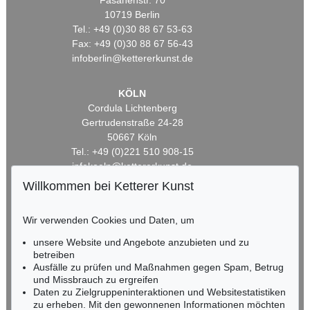
Fasanenstr. 70
10719 Berlin
Tel.: +49 (0)30 88 67 53-63
Fax: +49 (0)30 88 67 56-43
infoberlin@kettererkunst.de
KÖLN
Cordula Lichtenberg
Gertrudenstraße 24-28
50667 Köln
Tel.: +49 (0)221 510 908-15
infokoeln@kettererkunst.de
Willkommen bei Ketterer Kunst
BADEN-WÜRTTEMBERG
HESSEN
Wir verwenden Cookies und Daten, um
RHEINLAND-PFALZ
unsere Website und Angebote anzubieten und zu
Miriam Heß
betreiben
Tel.: +49 (0)62 21 58 80-038
Ausfälle zu prüfen und Maßnahmen gegen Spam, Betrug
Fax: +49 (0)62 21 58 80-595
und Missbrauch zu ergreifen
infoheidelberg@kettererkunst.de
Daten zu Zielgruppeninteraktionen und Websitestatistiken
zu erheben. Mit den gewonnenen Informationen möchten