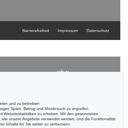
Barrierefreiheit
Impressum
Datenschutz
KÖLN
Cordula Lichtenberg
Gertrudenstraße 24-28
50667 Köln
3
Tel.: +49 (0)221 510 908-15
43
infokoeln@kettererkunst.de
eten und zu betreiben
de
egen Spam, Betrug und Missbrauch zu ergreifen
nd Websitestatistiken zu erheben. Mit den gewonnenen
, wie unsere Angebote verwendet werden, und die Funktionalität
er Inhalte für Sie weiter zu verbessern.