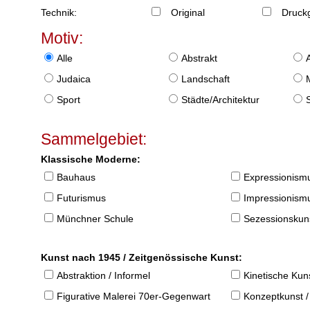
Technik:
Original
Druckg
Motiv:
Alle
Abstrakt
Judaica
Landschaft
Sport
Städte/Architektur
Sammelgebiet:
Klassische Moderne:
Bauhaus
Expressionism
Futurismus
Impressionism
Münchner Schule
Sezessionskun
Kunst nach 1945 / Zeitgenössische Kunst:
Abstraktion / Informel
Kinetische Kun
Figurative Malerei 70er-Gegenwart
Konzeptkunst /