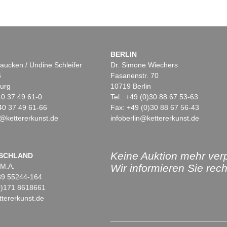
BERLIN
aucken / Undine Schleifer
Dr. Simone Wiechers
5
Fasanenstr. 70
urg
10719 Berlin
)40 37 49 61-0
Tel.: +49 (0)30 88 67 53-63
40 37 49 61-66
Fax: +49 (0)30 88 67 56-43
@kettererkunst.de
infoberlin@kettererkunst.de
Keine Auktion mehr ver
SCHLAND
 M.A.
Wir informieren Sie recht
)89 55244-164
(0)171 8618661
tererkunst.de