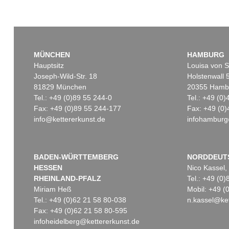
MÜNCHEN
HAMBURG
Hauptsitz
Louisa von S
Joseph-Wild-Str. 18
Holstenwall 
81829 München
20355 Hamb
Tel.: +49 (0)89 55 244-0
Tel.: +49 (0
Fax: +49 (0)89 55 244-177
Fax: +49 (0)
info@kettererkunst.de
infohamburg
BADEN-WÜRTTEMBERG
NORDDEUT
HESSEN
Nico Kassel,
RHEINLAND-PFALZ
Tel.: +49 (0
Miriam Heß
Mobil: +49 
Tel.: +49 (0)62 21 58 80-038
n.kassel@ket
Fax: +49 (0)62 21 58 80-595
infoheidelberg@kettererkunst.de