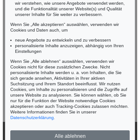
wir verstehen, wie unsere Angebote verwendet werden,
NORDDEUTSCHLAND
und die Funktionalität unserer Website(s) und Qualität
Nico Kassel, M.A.
unserer Inhalte für Sie weiter zu verbessern.
Tel.: +49 (0)89 55244-164
Wenn Sie „Alle akzeptieren“ auswählen, verwenden wir
Mobil: +49 (0)171 8618661
Cookies und Daten auch, um
n.kassel@kettererkunst.de
neue Angebote zu entwickeln und zu verbessern
personalisierte Inhalte anzuzeigen, abhängig von Ihren
Einstellungen
Keine Auktion mehr verpassen!
Wenn Sie „Alle ablehnen“ auswählen, verwenden wir
Wir informieren Sie rechtzeitig.
Cookies nicht für diese zusätzlichen Zwecke. Nicht
personalisierte Inhalte werden u. a. von Inhalten, die Sie
sich gerade ansehen, Aktivitäten in Ihrer aktiven
Suchsitzung und Ihrem Standort beeinflusst. Wir nutzen
Cookies, um Inhalte zu personalisieren und die Zugriffe auf
Jetzt zum Newsletter anmelden >
unsere Website zu analysieren. Sie können wählen, ob Sie
nur für die Funktion der Website notwendige Cookies
akzeptieren oder auch Tracking-Cookies zulassen möchten.
Weitere Informationen finden Sie in unserer
Datenschutzerklärung
.
© 2026 Ketterer Kunst GmbH & Co. KG
Alle ablehnen