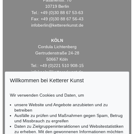
Fasanenstr. 70
10719 Berlin
Tel.: +49 (0)30 88 67 53-63
Fax: +49 (0)30 88 67 56-43
infoberlin@kettererkunst.de
KÖLN
Cordula Lichtenberg
Gertrudenstraße 24-28
50667 Köln
Tel.: +49 (0)221 510 908-15
infokoeln@kettererkunst.de
Willkommen bei Ketterer Kunst
BADEN-WÜRTTEMBERG
HESSEN
Wir verwenden Cookies und Daten, um
RHEINLAND-PFALZ
unsere Website und Angebote anzubieten und zu
Miriam Heß
betreiben
Tel.: +49 (0)62 21 58 80-038
Ausfälle zu prüfen und Maßnahmen gegen Spam, Betrug
Fax: +49 (0)62 21 58 80-595
und Missbrauch zu ergreifen
infoheidelberg@kettererkunst.de
Daten zu Zielgruppeninteraktionen und Websitestatistiken
zu erheben. Mit den gewonnenen Informationen möchten