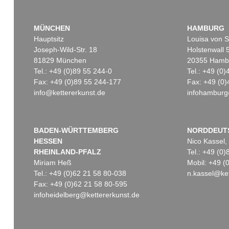
MÜNCHEN
HAMBURG
Hauptsitz
Louisa von S
Joseph-Wild-Str. 18
Holstenwall 
81829 München
20355 Hamb
Tel.: +49 (0)89 55 244-0
Tel.: +49 (0
Fax: +49 (0)89 55 244-177
Fax: +49 (0)
info@kettererkunst.de
infohamburg
Auktion 482 - Lot 383
Auktion 340 - Lot 435
WILLEM JANSZOON BLAEU
W. BLAEU
31 Karten (überwieg. Deutschland)
, 1640
Novus Atlas. Bd. I. 163
Ergebnis:
€ 1.968
Ergebnis:
€ 1.800
BADEN-WÜRTTEMBERG
NORDDEUT
HESSEN
Nico Kassel,
RHEINLAND-PFALZ
Tel.: +49 (0
Miriam Heß
Mobil: +49 
Tel.: +49 (0)62 21 58 80-038
n.kassel@ket
Fax: +49 (0)62 21 58 80-595
infoheidelberg@kettererkunst.de