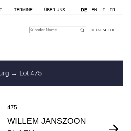
T
TERMINE
ÜBER UNS
DE
EN
IT
FR
DETAILSUCHE
burg
→ Lot 475
475
WILLEM JANSZOON