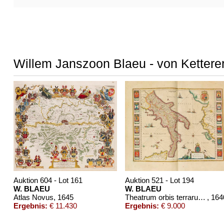
Willem Janszoon Blaeu - von Ketterer
Auktion 604 - Lot 161
Auktion 521 - Lot 194
W. BLAEU
W. BLAEU
Atlas Novus
, 1645
Theatrum orbis terrarum sive Atlas novus. Pars tertia
, 164
Ergebnis:
€ 11.430
Ergebnis:
€ 9.000