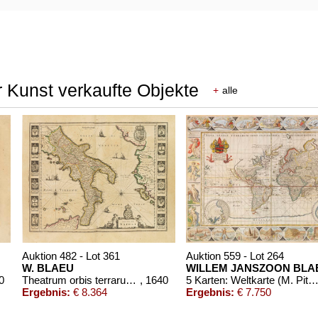
 Kunst verkaufte Objekte
+
alle
Auktion 482 - Lot 361
Auktion 559 - Lot 264
W. BLAEU
WILLEM JANSZOON BLA
0
Theatrum orbis terrarum ... Pars tertia (Italien)
, 1640
5 Karten: Weltkarte (M. Pitt) und 4 Erdteile (W. J. Bl
Ergebnis:
€ 8.364
Ergebnis:
€ 7.750