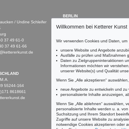
BERLIN
aucken / Undine Schleifer
Dr. Simone Wiechers
Willkommen bei Ketterer Kunst
5
Fasanenstr. 70
urg
10719 Berlin
)40 37 49 61-0
Tel.: +49 (0)30 88 67 53-63
Wir verwenden Cookies und Daten, um
40 37 49 61-66
Fax: +49 (0)30 88 67 56-43
unsere Website und Angebote anzubi
@kettererkunst.de
infoberlin@kettererkunst.de
Auktion 526 - Lot 25
Auktion 483 - Lot 506
Ausfälle zu prüfen und Maßnahmen g
W. BLAEU
WILLEM JANSZOON BLAEU
Daten zu Zielgruppeninteraktionen u
4
, 1634
Rhenus, Mosella, Vahalis, mosa ... fluvvii
, 1634
Europa recens descripta
, 1635
Informationen möchten wir verstehen
Ergebnis:
€ 1.250
Ergebnis:
€ 300
unserer Website(s) und Qualität unser
Keine Auktion mehr ver
SCHLAND
 M.A.
Wir informieren Sie recht
Wenn Sie „Alle akzeptieren“ auswählen
)89 55244-164
neue Angebote zu entwickeln und zu
(0)171 8618661
personalisierte Inhalte anzuzeigen, a
tererkunst.de
Wenn Sie „Alle ablehnen“ auswählen, ve
personalisierte Inhalte werden u. a. von 
Suchsitzung und Ihrem Standort beeinflu
Zugriffe auf unsere Website zu analysie
notwendige Cookies akzeptieren oder a