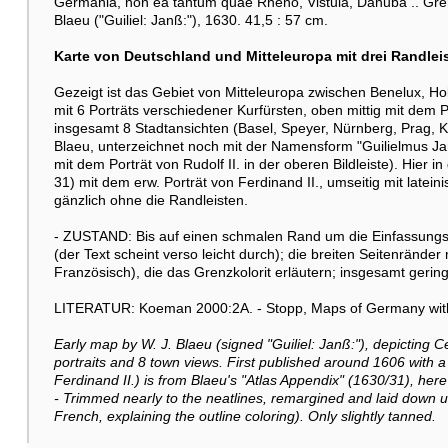
Germania, non ea tantum quae Rheno, Vistula, Danuba .. Grenzk
Blaeu ("Guiliel: Janß:"), 1630. 41,5 : 57 cm.
Karte von Deutschland und Mitteleuropa mit drei Randlei
Gezeigt ist das Gebiet von Mitteleuropa zwischen Benelux, Hols
mit 6 Porträts verschiedener Kurfürsten, oben mittig mit dem P
insgesamt 8 Stadtansichten (Basel, Speyer, Nürnberg, Prag, Kö
Blaeu, unterzeichnet noch mit der Namensform "Guilielmus Ja
mit dem Porträt von Rudolf II. in der oberen Bildleiste). Hier 
31) mit dem erw. Porträt von Ferdinand II., umseitig mit late
gänzlich ohne die Randleisten.
- ZUSTAND: Bis auf einen schmalen Rand um die Einfassungsli
(der Text scheint verso leicht durch); die breiten Seitenrände
Französisch), die das Grenzkolorit erläutern; insgesamt gerin
LITERATUR: Koeman 2000:2A. - Stopp, Maps of Germany with 
Early map by W. J. Blaeu (signed "Guiliel: Janß:"), depicting C
portraits and 8 town views. First published around 1606 with a por
Ferdinand II.) is from Blaeu's "Atlas Appendix" (1630/31), here 
- Trimmed nearly to the neatlines, remargined and laid down u
French, explaining the outline coloring). Only slightly tanned.