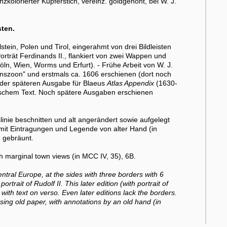
olorierter Kupferstich, vereinz. goldgehöht, bei W. J.
sten.
tein, Polen und Tirol, eingerahmt von drei Bildleisten
orträt Ferdinands II., flankiert von zwei Wappen und
ln, Wien, Worms und Erfurt). - Frühe Arbeit von W. J.
nszoon" und erstmals ca. 1606 erschienen (dort noch
in der späteren Ausgabe für Blaeus
Atlas Appendix
(1630-
inischem Text. Noch spätere Ausgaben erschienen
nie beschnitten und alt angerändert sowie aufgelegt
r mit Eintragungen und Legende von alter Hand (in
g gebräunt.
marginal town views (in MCC IV, 35), 6B.
entral Europe, at the sides with three borders with 6
trait of Rudolf II. This later edition (with portrait of
with text on verso. Even later editions lack the borders.
sing old paper, with annotations by an old hand (in