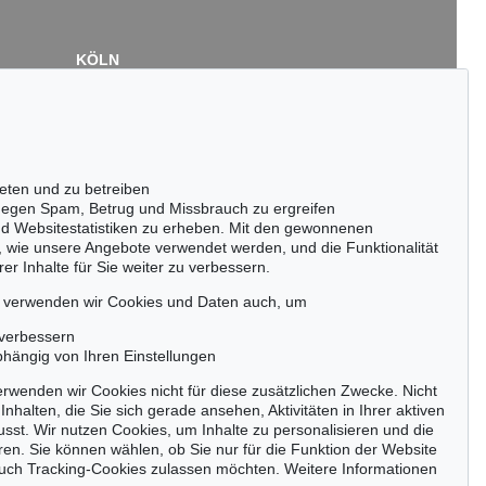
KÖLN
Cordula Lichtenberg
Gertrudenstraße 24-28
50667 Köln
Tel.: +49 (0)221 510 908-15
infokoeln@kettererkunst.de
eten und zu betreiben
egen Spam, Betrug und Missbrauch zu ergreifen
nd Websitestatistiken zu erheben. Mit den gewonnenen
, wie unsere Angebote verwendet werden, und die Funktionalität
er Inhalte für Sie weiter zu verbessern.
passen!
zeitig.
, verwenden wir Cookies und Daten auch, um
 verbessern
bhängig von Ihren Einstellungen
rwenden wir Cookies nicht für diese zusätzlichen Zwecke. Nicht
Jetzt zum Newsletter anmelden >
Inhalten, die Sie sich gerade ansehen, Aktivitäten in Ihrer aktiven
sst. Wir nutzen Cookies, um Inhalte zu personalisieren und die
ren. Sie können wählen, ob Sie nur für die Funktion der Website
uch Tracking-Cookies zulassen möchten. Weitere Informationen