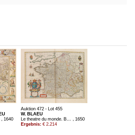
Auktion 472 - Lot 455
EU
W. BLAEU
aeu)
, 1640
Le theatre du monde. Bd. 2, Teil 1
, 1650
Ergebnis:
€ 2.214