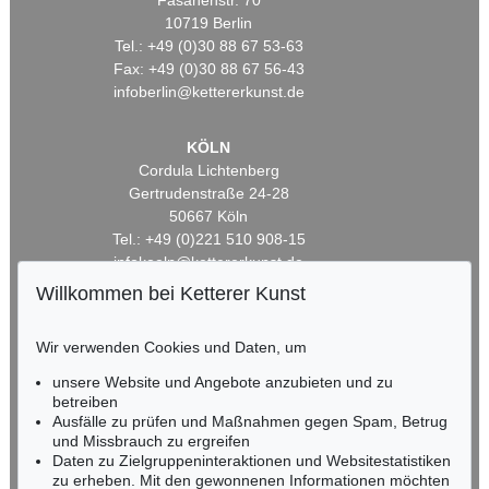
Fasanenstr. 70
10719 Berlin
Tel.: +49 (0)30 88 67 53-63
Fax: +49 (0)30 88 67 56-43
infoberlin@kettererkunst.de
KÖLN
Cordula Lichtenberg
Gertrudenstraße 24-28
50667 Köln
Tel.: +49 (0)221 510 908-15
infokoeln@kettererkunst.de
Willkommen bei Ketterer Kunst
BADEN-WÜRTTEMBERG
HESSEN
Wir verwenden Cookies und Daten, um
RHEINLAND-PFALZ
unsere Website und Angebote anzubieten und zu
Miriam Heß
betreiben
Tel.: +49 (0)62 21 58 80-038
Ausfälle zu prüfen und Maßnahmen gegen Spam, Betrug
Fax: +49 (0)62 21 58 80-595
und Missbrauch zu ergreifen
infoheidelberg@kettererkunst.de
Daten zu Zielgruppeninteraktionen und Websitestatistiken
zu erheben. Mit den gewonnenen Informationen möchten