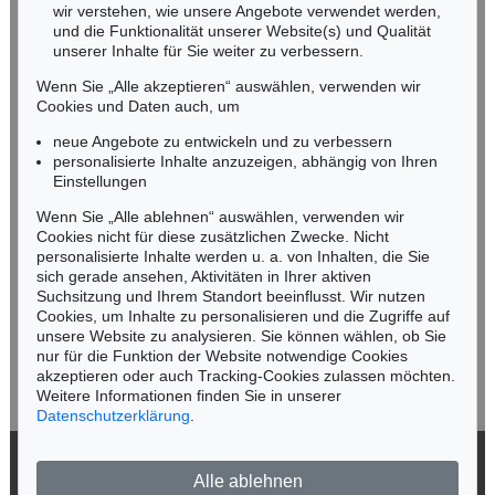
wir verstehen, wie unsere Angebote verwendet werden,
NORDDEUTSCHLAND
und die Funktionalität unserer Website(s) und Qualität
Nico Kassel, M.A.
unserer Inhalte für Sie weiter zu verbessern.
Tel.: +49 (0)89 55244-164
Wenn Sie „Alle akzeptieren“ auswählen, verwenden wir
Mobil: +49 (0)171 8618661
Cookies und Daten auch, um
n.kassel@kettererkunst.de
neue Angebote zu entwickeln und zu verbessern
personalisierte Inhalte anzuzeigen, abhängig von Ihren
Einstellungen
Keine Auktion mehr verpassen!
Wenn Sie „Alle ablehnen“ auswählen, verwenden wir
Wir informieren Sie rechtzeitig.
Cookies nicht für diese zusätzlichen Zwecke. Nicht
personalisierte Inhalte werden u. a. von Inhalten, die Sie
sich gerade ansehen, Aktivitäten in Ihrer aktiven
Suchsitzung und Ihrem Standort beeinflusst. Wir nutzen
Cookies, um Inhalte zu personalisieren und die Zugriffe auf
Jetzt zum Newsletter anmelden >
unsere Website zu analysieren. Sie können wählen, ob Sie
nur für die Funktion der Website notwendige Cookies
akzeptieren oder auch Tracking-Cookies zulassen möchten.
Weitere Informationen finden Sie in unserer
Datenschutzerklärung
.
© 2026 Ketterer Kunst GmbH & Co. KG
Alle ablehnen